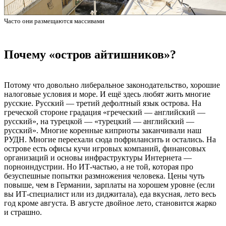
Часто они размещаются массивами
Почему «остров айтишников»?
Потому что довольно либеральное законодательство, хорошие
налоговые условия и море. И ещё здесь любят жить многие
русские. Русский — третий дефолтный язык острова. На
греческой стороне градация «греческий — английский —
русский», на турецкой — «турецкий — английский —
русский». Многие коренные киприоты заканчивали наш
РУДН. Многие переехали сюда пофрилансить и остались. На
острове есть офисы кучи игровых компаний, финансовых
организаций и основы инфраструктуры Интернета —
порноиндустрии. Но ИТ-частью, а не той, которая про
безуспешные попытки размножения человека. Цены чуть
повыше, чем в Германии, зарплаты на хорошем уровне (если
вы ИТ-специалист или из диджитала), еда вкусная, лето весь
год кроме августа. В августе двойное лето, становится жарко
и страшно.