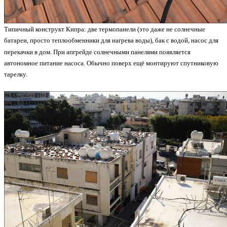
Типичный конструкт Кипра: две термопанели (это даже не солнечные
батареи, просто теплообменники для нагрева воды), бак с водой, насос для
перекачки в дом. При апгрейде солнечными панелями появляется
автономное питание насоса. Обычно поверх ещё монтируют спутниковую
тарелку.