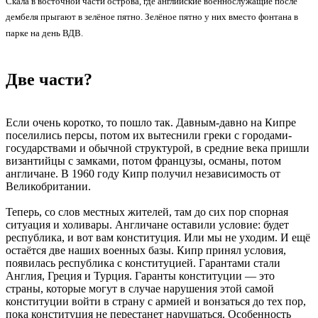
Скала в восточной части острова, где английские военнослужащие после
дембеля прыгают в зелёное пятно. Зелёное пятно у них вместо фонтана в
парке на день ВДВ.
Две части?
Если очень коротко, то пошло так. Давным-давно на Кипре
поселились персы, потом их вытеснили греки с городами-
государствами и обычной структурой, в средние века пришли
византийцы с замками, потом французы, османы, потом
англичане. В 1960 году Кипр получил независимость от
Великобритании.
Теперь, со слов местных жителей, там до сих пор спорная
ситуация и холивары. Англичане оставили условие: будет
республика, и вот вам конституция. Или мы не уходим. И ещё
остаётся две наших военных базы. Кипр принял условия,
появилась республика с конституцией. Гарантами стали
Англия, Греция и Турция. Гаранты конституции — это
страны, которые могут в случае нарушения этой самой
конституции войти в страну с армией и вонзаться до тех пор,
пока конституция не перестанет нарушаться. Особенность