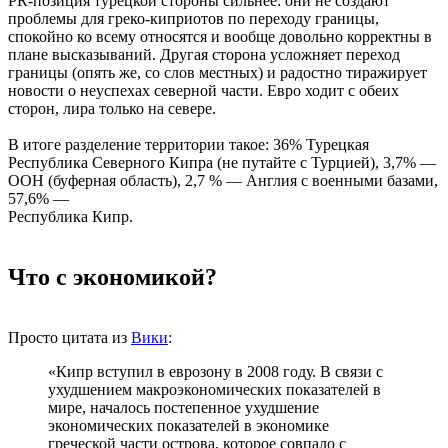
PR-позиция турецкой стороны сильнее: они не создают
проблемы для греко-киприотов по переходу границы,
спокойно ко всему относятся и вообще довольно корректны в
плане высказываний. Другая сторона усложняет переход
границы (опять же, со слов местных) и радостно тиражирует
новости о неуспехах северной части. Евро ходит с обеих
сторон, лира только на севере.
В итоге разделение территории такое: 36% Турецкая
Республика Северного Кипра (не путайте с Турцией), 3,7% —
ООН (буферная область), 2,7 % — Англия с военными базами,
57,6% —
Республика Кипр.
Что с экономикой?
Просто цитата из
Вики
:
«Кипр вступил в еврозону в 2008 году. В связи с
ухудшением макроэкономических показателей в
мире, началось постепенное ухудшение
экономических показателей в экономике
греческой части острова, которое совпало с