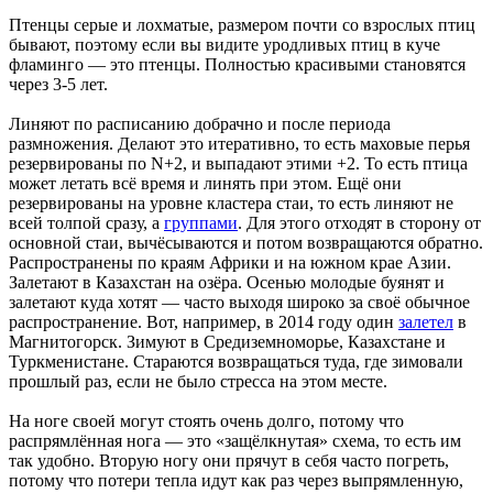
Птенцы серые и лохматые, размером почти со взрослых птиц
бывают, поэтому если вы видите уродливых птиц в куче
фламинго — это птенцы. Полностью красивыми становятся
через 3-5 лет.
Линяют по расписанию добрачно и после периода
размножения. Делают это итеративно, то есть маховые перья
резервированы по N+2, и выпадают этими +2. То есть птица
может летать всё время и линять при этом. Ещё они
резервированы на уровне кластера стаи, то есть линяют не
всей толпой сразу, а
группами
. Для этого отходят в сторону от
основной стаи, вычёсываются и потом возвращаются обратно.
Распространены по краям Африки и на южном крае Азии.
Залетают в Казахстан на озёра. Осенью молодые буянят и
залетают куда хотят — часто выходя широко за своё обычное
распространение. Вот, например, в 2014 году один
залетел
в
Магнитогорск. Зимуют в Средиземноморье, Казахстане и
Туркменистане. Стараются возвращаться туда, где зимовали
прошлый раз, если не было стресса на этом месте.
На ноге своей могут стоять очень долго, потому что
распрямлённая нога — это «защёлкнутая» схема, то есть им
так удобно. Вторую ногу они прячут в себя часто погреть,
потому что потери тепла идут как раз через выпрямленную,