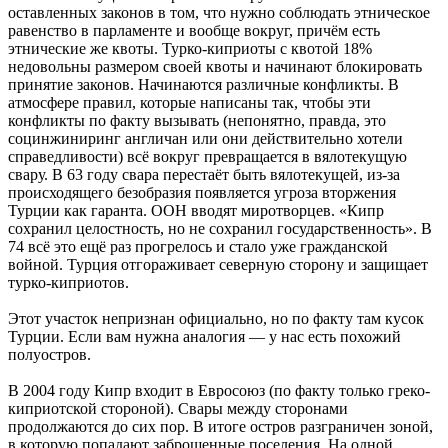
оставленных законов в том, что нужно соблюдать этническое
равенство в парламенте и вообще вокруг, причём есть
этнические же квоты. Турко-киприоты с квотой 18%
недовольны размером своей квоты и начинают блокировать
принятие законов. Начинаются различные конфликты. В
атмосфере правил, которые написаны так, чтобы эти
конфликты по факту вызывать (непонятно, правда, это
социнжиниринг англичан или они действительно хотели
справедливости) всё вокруг превращается в вялотекущую
свару. В 63 году свара перестаёт быть вялотекущей, из-за
происходящего безобразия появляется угроза вторжения
Турции как гаранта. ООН вводят миротворцев. «Кипр
сохранил целостность, но не сохранил государственность». В
74 всё это ещё раз прогрелось и стало уже гражданской
войной. Турция отгораживает северную сторону и защищает
турко-киприотов.
Этот участок непризнан официально, но по факту там кусок
Турции. Если вам нужна аналогия — у нас есть похожий
полуостров.
В 2004 году Кипр входит в Евросоюз (по факту только греко-
киприотской стороной). Свары между сторонами
продолжаются до сих пор. В итоге остров разграничен зоной,
в которую попадают заброшенные поселения. На одной