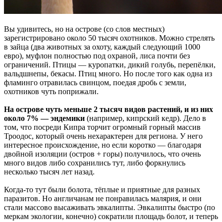
Вы удивитесь, но на острове (со слов местных)
зарегистрировано около 50 тысяч охотников. Можно стрелять
в зайца (два животных за охоту, каждый следующий 1000
евро), муфлон полностью под охраной, лиса почти без
ограничений. Птицы — куропатки, дикий голубь, перепёлки,
вальдшнепы, бекасы. Птиц много. Но после того как одна из
фламинго отравилась свинцом, поедая дробь с земли,
охотников чуть поприжали.
На острове чуть меньше 2 тысяч видов растений, и из них
около 7% — эндемики
(например, кипрский кедр). Дело в
том, что посреди Кипра торчит огромный горный массив
Троодос, который очень нехарактерен для региона. У него
интересное происхождение, но если коротко — благодаря
двойной изоляции (остров + горы) получилось, что очень
много видов либо сохранились тут, либо форкнулись
несколько тысяч лет назад.
Когда-то тут были болота, тёплые и приятные для разных
паразитов. Но англичанам не понравилась малярия, и они
стали массово высаживать эвкалипты. Эвкалипты быстро (по
меркам экологии, конечно) сократили площадь болот, и теперь