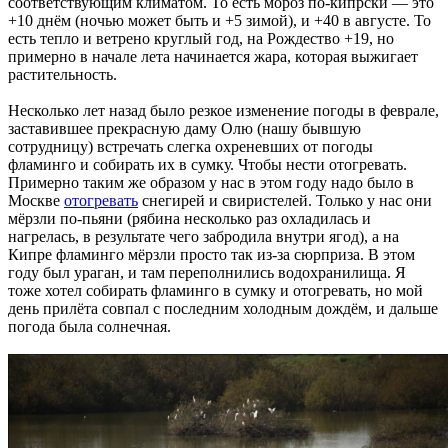
соответствующим климатом. То есть мороз по-кипрски — это
+10 днём (ночью может быть и +5 зимой), и +40 в августе. То
есть тепло и ветрено круглый год, на Рождество +19, но
примерно в начале лета начинается жара, которая выжигает
растительность.
Несколько лет назад было резкое изменение погоды в феврале,
заставившее прекрасную даму Олю (нашу бывшую
сотрудницу) встречать слегка охреневших от погоды
фламинго и собирать их в сумку. Чтобы нести отогревать.
Примерно таким же образом у нас в этом году надо было в
Москве
отогревать
снегирей и свиристелей. Только у нас они
мёрзли по-пьяни (рябина несколько раз охладилась и
нагрелась, в результате чего забродила внутри ягод), а на
Кипре фламинго мёрзли просто так из-за сюрприза. В этом
году был ураган, и там переполнились водохранилища. Я
тоже хотел собирать фламинго в сумку и отогревать, но мой
день прилёта совпал с последним холодным дождём, и дальше
погода была солнечная.