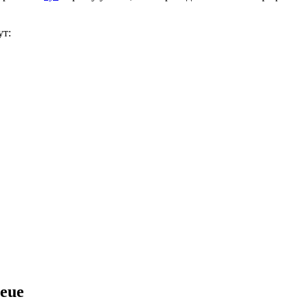
ут:
eue