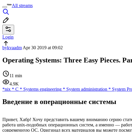
All streams
Login
bykvaadm
Apr 30 2019 at 09:02
Operating Systems: Three Easy Pieces. P
11 min
4.9K
*nix
*
C
*
Systems engineering
*
System administration
*
System Pr
Введение в операционные системы
Привет, Хабр! Хочу представить вашему вниманию серию стате
работа unix-подобных операционных систем, а именно — рабо
современную ОС. Оригинал всех материалов вы можете посмо