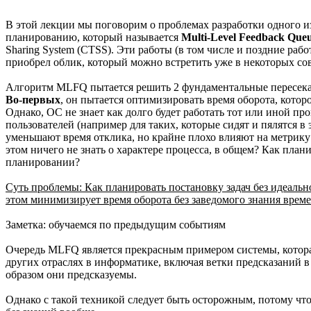
В этой лекции мы поговорим о проблемах разработки одного и
планированию, который называется
Multi-Level Feedback Que
Sharing System (CTSS). Эти работы (в том числе и поздние ра
приобрел облик, который можно встретить уже в некоторых со
Алгоритм MLFQ пытается решить 2 фундаментальные пересек
Во-первых
, он пытается оптимизировать время оборота, котор
Однако, ОС не знает как долго будет работать тот или иной пр
пользователей (например для таких, которые сидят и пялятся 
уменьшают время отклика, но крайне плохо влияют на метрику
этом ничего не знать о характере процесса, в общем? Как пла
планировании?
Суть проблемы: Как планировать постановку задач без идеаль
этом минимизирует время оборота без заведомого знания врем
Заметка: обучаемся по предыдущим событиям
Очередь MLFQ является прекрасным примером системы, котора
других отраслях в информатике, включая ветки предсказаний в
образом они предсказуемы.
Однако с такой техникой следует быть осторожным, потому чт