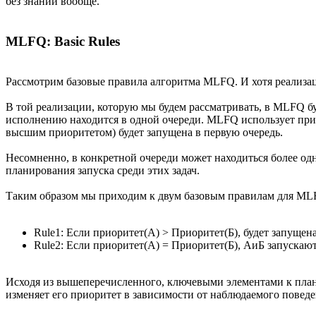
без знаний вообще.
MLFQ: Basic Rules
Рассмотрим базовые правила алгоритма MLFQ. И хотя реализац
В той реализации, которую мы будем рассматривать, в MLFQ буд
исполнению находится в одной очереди. MLFQ использует приори
высшим приоритетом) будет запущена в первую очередь.
Несомненно, в конкретной очереди может находиться более одн
планирования запуска среди этих задач.
Таким образом мы приходим к двум базовым правилам для ML
Rule1: Если приоритет(А) > Приоритет(Б), будет запущена 
Rule2: Если приоритет(А) = Приоритет(Б), АиБ запускаю
Исходя из вышеперечисленного, ключевыми элементами к пла
изменяет его приоритет в зависимости от наблюдаемого поведе