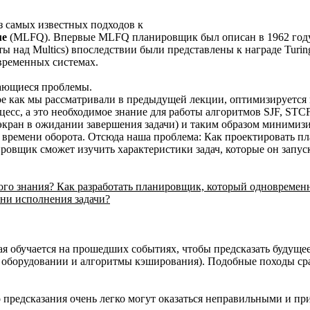
з самых известных подходов к
ue
(MLFQ). Впервые MLFQ планировщик был описан в 1962 году Fe
боты над Multics) впоследствии были представлены к награде Tu
временных системах.
ающиеся проблемы.
ое как мы рассматривали в предыдущей лекции, оптимизируется м
оцесс, а это необходимое знание для работы алгоритмов SJF, STC
в экран в ожидании завершения задачи) и таким образом миними
 времени оборота. Отсюда наша проблема: Как проектировать п
нировщик сможет изучить характеристики задач, которые он запу
ного знания? Как разработать планировщик, который одновремен
ени исполнения задачи?
я обучается на прошедших событиях, чтобы предсказать будуще
 оборудовании и алгоритмы кэширования). Подобные походы сраб
о предсказания очень легко могут оказаться неправильными и п