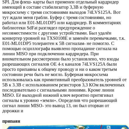
SPI. Для флеш- карты был применен отдельный кардридер
имеющий в составе стабилизатор 3,3В и буферную
микросхему с тремя состояниями выходов 74LVS125A. Вот
тут ждали меня грабли. Буфер с тремя состояниями, но
работал или E01-ML01DP5 или кардридер. В комментариях
библиотеки SdFat разглядел предупреждение о
несовместимости с другими устройствами. Был удалён
конвертер уровней на TXS0108E и заменён перемычками, т.к.
E01-ML01DP5 толерантен к 5В сигналам- не помогло. С
помощью осциллографа выявлено пропадание сигнала на
линии MISO при подключении кардридера. При
внимательном рассмотрении было установлено, что входы
разрешающих сигналов ОЕ 4-х каналов 74LVS125A были
просто припаяны к общему проводу и ни о каком третьем
состоянии речи быть не могло. Буферная микросхема
использовалась как примитивный преобразователь уровней от
5В к 3.3В с использованием резисторов 3,3 КОм включенных
последовательно с сигнальными линиями. Кроме линии
MISO. Её выходной нижний ключ вероятно притягивал
сигналы к уровню «земли». Определив что разрешающий
сигнал линии MISO- это вывод 13, он был оторван от
дорожки и
припаян