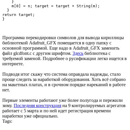
    }

    m[0] = n; target = target + String(m);

  }

return target;

}
Программа перекодировки символов для вывода кириллицы
библиотекой Adafruit_GFX помещается в одну папку с
основной программой. Еще надо в Adafruit_GFX заменить
файл glcdfont.с с другим шрифтом.
Здесь
библиотека с
требуемой заменой. Подробнее о русификации легко ищется в
интернете.
Подводя итог скажу что система оправдала надежды, стало
проще следить за наработкой оборудования. Хоть всё собрано
на макетных платах, и в срочном порядке нареканий в работе
нет.
Первые элементы работают уже более полугода и пережили
зиму.
Последняя конструкция
на 9 контролируемых агрегатов
работает с 5 марта и по ней идет регистрация времени
наработки уже официально.
Tags: