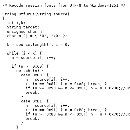
/* Recode russian fonts from UTF-8 to Windows-1251 */

String utf8rus(String source)

{

  int i,k;

  String target;

  unsigned char n;

  char m[2] = { '0', '\0' };

  k = source.length(); i = 0;

  while (i < k) {

    n = source[i]; i++;

    if (n >= 0xC0) {

      switch (n) {

        case 0xD0: {

          n = source[i]; i++;

          if (n == 0x81) { n = 0xA8; break; }

          if (n >= 0x90 && n <= 0xBF) n = n + 0x30;//0x
          break;

        }

        case 0xD1: {

          n = source[i]; i++;

          if (n == 0x91) { n = 0xB8; break; }

          if (n >= 0x80 && n <= 0x8F) n = n + 0x70;//0x
          break;

        }

      }
