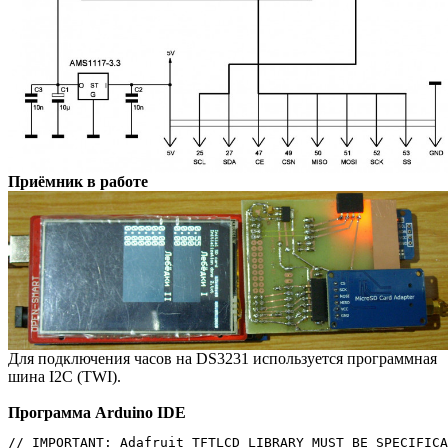
Приёмник в работе
Для подключения часов на DS3231 используется программная
шина I2C (TWI).
Программа Arduino IDE
// IMPORTANT: Adafruit_TFTLCD LIBRARY MUST BE SPECIFICALLY
// CONFIGURED FOR EITHER THE TFT SHIELD OR THE BREAKOUT BOARD.
// SEE RELEVANT COMMENTS IN Adafruit_TFTLCD.h FOR SETUP.
//by Open-Smart Team and Catalex Team
//catalex_inc@163.com
//Store:   http://dx.com
//           https://open-smart.aliexpress.com/store/1199788
//Demo Function: Display graphics, characters
//Arduino IDE: 1.6.5
// Board: Arduino UNO R3, Arduino Mega2560,Arduino Leonardo

// Board:OPEN-SMART UNO R3 5V / 3.3V, Arduino UNO R3, Arduino Mega2560
//3.2INCH TFT:
// https://www.aliexpress.com/store/product/3-2-TFT-LCD-Display-module-Touch-Screen-Shield-board-onboard-temperature-sensor-w-Touch-Pen/1199788_32755473754.html?spm=2114.12010615.0.0.bXDdc3
//OPEN-SMART UNO R3 5V / 3.3V:
// https://www.aliexpress.com/store/product/OPEN-SMART-5V-3-3V-Compatible-UNO-R3-CH340G-ATMEGA328P-Development-Board-with-USB-Cable-for/1199788_32758607490.html?spm=2114.12010615.0.0.ckMTaN

#include <Adafruit_GFX.h>    // Core graphics library
//#include <Adafruit_TFTLCD.h> // Hardware-specific library
#include <MCUFRIEND_kbv.h>
MCUFRIEND_kbv tft;
#include "SdFat.h"           // Use the SdFat library
SdFat SD;
SdFile file;
File myFile;
#define SD_CS_PIN SS

#include <SPI.h>                                               // Подключаем библиотеку для работы с шиной SPI
#include <nRF24L01.h>                                          // Подключаем файл настроек из библиотеки RF24
#include <RF24.h>                                              // Подключаем библиотеку для работы с nRF24L01+
RF24           radio(47, 49);

#include <DS3231.h>

DS3231  rtc(27, 25);
Time  t;

uint16_t   r = 6000;
uint32_t    k = 0;

volatile unsigned long data;
float leb_1;
float leb_2;
float leb_3;
float leb_4;

uint8_t        pipe;
int rc = 0;

uint8_t time_sec_prev;
uint8_t time_day_prev;

//***********************************************//
// If you use OPEN-SMART TFT breakout board                 //
// Reconmmend you to add 5V-3.3V level converting circuit.
// Of course you can use OPEN-SMART UNO Black version with 5V/3.3V power switch,
// you just need switch to 3.3V.
// The control pins for the LCD can be assigned to any digital or
// analog pins...but we'll use the analog pins as this allows us to
//----------------------------------------|
// TFT Breakout  -- Arduino UNO / Mega2560 / OPEN-SMART UNO Black
// GND              -- GND
// 3V3               -- 3.3V
// CS                 -- A3
// RS                 -- A2
// WR                -- A1
// RD                 -- A0
// RST                -- RESET
// LED                -- GND
// DB0                -- 8
// DB1                -- 9
// DB2                -- 10
// DB3                -- 11
// DB4                -- 4
// DB5                -- 13
// DB6                -- 6
// DB7                -- 7

// Assign human-readable names to some common 16-bit color values:
#define	BLACK   0x0000
#define	BLUE    0x001F
#define	RED     0xF800
#define	GREEN   0x07E0
#define CYAN    0x07FF
#define MAGENTA 0xF81F
#define YELLOW  0xFFE0
#define WHITE   0xFFFF
#define GRAY    0x8C51
#define GRAYD   0x39E7

//Adafruit_TFTLCD tft(LCD_CS, LCD_CD, LCD_WR, LCD_RD, LCD_RESET);
// If using the shield, all control and data lines are fixed, and
// a simpler declaration can optionally be used:
// Adafruit_TFTLCD tft;
uint16_t g_identifier;

String dataString;
//String numfileMonth ="1.txt";
char perv [] = {"2.txt"};
//String *numfileMonth="1.txt" (sizeof (numfileMonth));
///////////////////////////////////////////////////////////////////

void setup(void) {

  rtc.begin();

  // Для установки времени- раскомментировать нужные строки
  // rtc.setDOW(6);               // День недели
  // rtc.setTime(22, 04, 0);      // Время, в формате 24 часа.
  // rtc.setDate(4, 5, 2019);   // Дата, 29 октября 2018г.

  Serial.begin(2000000);
//////// Инициализация экрана
  tft.begin(0x65);
  tft.reset();
  tft.setRotation(0);
  tft.cp437(true);
//////////////////Вывод имен, принадлежности оборудования, название организации
  tft.fillScreen(BLACK);
  tft.setTextColor(WHITE);
  tft.setTextSize(2);
  tft.setCursor (8, 0);
  tft.println ("DEVELOPERS & BUILD" );
  tft.setCursor (30, 20);
  tft.print (utf8rus("Конструктор В.В." ));
  tft.setCursor (40, 40);
  tft.print (utf8rus("Токарь И.И." ));
  delay (2000);

  radio.begin();                             // Инициируем работу nRF24L01+
  radio.setChannel(120);                     // Указываем канал приёма данных (от 0 до 127)
  radio.setDataRate     (RF24_250KBPS);      // Указываем скорость передачи данных (RF24_250KBPS, RF24_1MBPS, RF24_2MBPS), RF24_1MBPS - 1Мбит/сек
  radio.setPALevel      (RF24_PA_MAX);       // Указываем мощность передатчика (RF24_PA_MIN=-18dBm, RF24_PA_LOW=-12dBm, RF24_PA_HIGH=-6dBm, RF24_PA_MAX=0dBm)
  radio.openReadingPipe (1, 0xAABBCCDD11LL); // Открываем 1 трубу с идентификатором 1 передатчика 0xAABBCCDD11, для приема данных
                                             // Открываем 2 трубу с идентификатором 2 передатчика 0xAABBCCDD22, для приема данных
  radio.startListening  ();                  // Включаем приемник, начинаем прослушивать открытые трубы
  //  radio.stopListening   ();
////////Вывод служебной информации
  tft.fillScreen(BLACK);
  tft.setCursor (8, 0);
  tft.setTextSize(1);
////////Начало инициализации SD карты
  Serial.println("Initial SD card");
  tft.println("Initial SD card");
  tft.setCursor (8, 10);
////////Инициализация карты
  if (!SD.begin(SD_CS_PIN)) {
    Serial.println("initial failed!");
    tft.fillRect ( 8 , 10 , 85 , 7 , RED);
    tft.setTextColor(BLACK);
    tft.println("Initial failed!");
    return;
  }
  tft.setTextColor(WHITE);
  Serial.println("initialization done");
  tft.println("Initialization done");
  delay (2000);
////////Считывание времени- даты и присвоение их переменным
  t = rtc.getTime();
  time_sec_prev = t.sec;
  time_day_prev = t.date;
////////Вывод даты принудительно, что б не ждать смены даты для индикации
  tft.setCursor (  180 , 0 );              // установка позиции курсора
  tft.fillRect ( 178 , 0 , 65 , 7 , GRAY); // очистка области вывода времени
  tft.setTextSize(1);
  tft.print(rtc.getDateStr());
////////Вывод названия объектов контроля
  tft.setTextSize(2);
  tft.setCursor (60, 25);
  tft.println (utf8rus("Лебёдки I"));
////////Создание файла лога и вывод результата попытки создания
  tft.setTextSize(1);
  tft.setCursor(130, 10); // если файл лога 2.txt создан, то будет продолжена запись в файл
  if (SD.exists (perv)) {
    //tft.setCursor(0, 90);
    tft.println(perv);
    Serial.println(perv);
  } else {
    myFile = SD.open(perv, FILE_WRITE);  // если файла  2.txt нет, то он будет создан
    myFile.close();
    tft.println(perv);
    Serial.println(perv);
  }  
}

void loop(void) {
////////Проверка существования запроса вывода лога в монитор СОМ- порта
  if (Serial.available() > 0) {
   
////////И если принят любой символ, то вывод лога в монитор порта
    File myFile = SD.open(perv);
    // if the file is available, write to it:
    if (myFile) {
      while (myFile.available()) {
        Serial.write(myFile.read());
      }
      myFile.close();
    }
    else {
      Serial.println("error opening .txt");
    }
  }
////////Считывание времени
  t = rtc.getTime();
  tft.setTextColor(WHITE);
////////Если время изменилось, то вывод новых показаний часов
  if ( time_sec_prev != t.sec) {
    tft.setCursor (  120 , 0 );     // установка позиции курсора
    tft.fillRect ( 118 , 0 , 50 , 7 , GRAY); // очистка области вывода времени
    tft.setTextSize(1);
    tft.print(rtc.getTimeStr());    // вывод показаний часов
    time_sec_prev = t.sec;
  }
////////Если дата изменилась, то вывод новой даты
  if ( time_day_prev != t.date) {
    tft.setCursor (  180 , 0 );     // установка позиции курсора
    tft.fillRect ( 178 , 0 , 65 , 7 , GRAY); // очистка области вывода даты
    tft.setTextSize(1);
    tft.print(rtc.getDateStr());    // вывод показаний даты
    time_day_prev = t.date;
  }
////////Если доступен радиоприём, то
  if (radio.available(&pipe)) {
////////проверка заполнения буфера приёма,
    radio.read(&data, sizeof(data));
////////если доступен нужный адрес передатчика, то
    if (pipe == 1) {
////////ждём синхронизирующую последовательность нулей для определения
//начала блока данных
      if ( data == 0000 ) {
        rc = 0;
      } else {
        rc ++;
      }
////////Запись значений счётчиков и расчёт их в 10 и 100-х долях часа
      if ( rc == 1 ) {
        leb_1 = data / 3600.0;
      }

      if ( rc == 2 ) {
        leb_2 = data / 3600.0;
      }

      if ( rc == 3 ) {
        leb_3 = data / 3600.0;
      }

      if ( rc == 4 ) {
        leb_4 = data / 3600.0;
      }
    }
  }
  r ++;
  k ++; // просто счётчик 
  //////// С определённой условием периодичностью обновление данных
  if ( r >= 6500) {
    tft.setTextSize(2);
    tft.fillRect ( 0 , 41 , 180 , 64 , GRAYD);
    Serial.println ("Lebedki I");
    tft.setCursor (0, 41);
    tft.println (leb_1);
    Serial.println (leb_1);
    tft.println (leb_2);
    Serial.println (leb_2);
    tft.println (leb_3);
    Serial.println (leb_3);
    tft.println (leb_4);
    Serial.println (leb_4);
    Serial.println (k);
    r = 0;
  }
////////Запись данных в лог на SD каждые 10 мин.
  if ((t.min % 10 == 0) && ( t.sec == 0)) {
    tft.setTextSize(1);
    tft.setCursor(200, 10);
    tft.setTextColor(BLACK);
////////Создание строки в формате .csv
    String dataString = String (rtc.getDateS