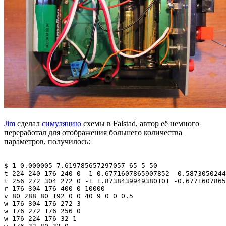
Jim
сделал
симуляцию
схемы в Falstad, автор её немного
переработал для отображения большего количества
параметров, получилось:
$ 1 0.000005 7.619785657297057 65 5 50

t 224 240 176 240 0 -1 0.6771607865907852 -0.5873050244
t 256 272 304 272 0 -1 1.8738439949380101 -0.6771607865
r 176 304 176 400 0 10000

v 80 288 80 192 0 0 40 9 0 0 0.5

w 176 304 176 272 3

w 176 272 176 256 0

w 176 224 176 32 1
