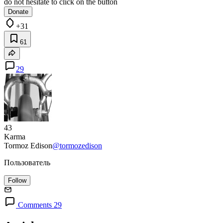
do not hesitate to click on the button
Donate
+31
61
29
43
Karma
Tormoz Edison
@tormozedison
Пользователь
Follow
Comments 29