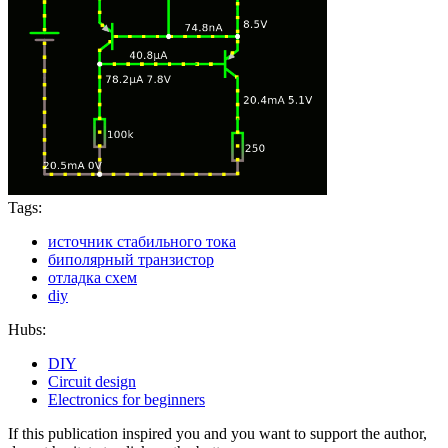
Tags:
источник стабильного тока
биполярный транзистор
отладка схем
diy
Hubs:
DIY
Circuit design
Electronics for beginners
If this publication inspired you and you want to support the author,