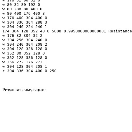
w 176 32 80 32 0

w 80 32 80 192 0

w 80 288 80 400 0

w 80 400 176 400 3

w 176 400 304 400 0

w 304 336 304 288 3

w 304 240 224 240 1

174 304 128 352 48 0 5000 0.9950000000000001 Resistance

w 176 32 304 32 2

w 304 256 304 240 0

w 304 240 304 208 2

w 304 128 336 128 0

w 352 80 352 128 0

w 352 128 336 128 0

w 256 272 176 272 1

w 304 128 304 208 1

r 304 336 304 400 0 250
Результат симуляции: