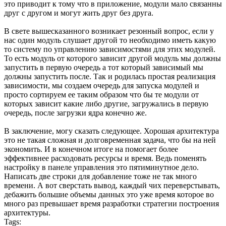
это приводит к тому что в приложение, модули мало связанны
друг с другом и могут жить друг без друга.
В свете вышесказанного возникает резонный вопрос, если у
нас один модуль слушает другой то необходимо иметь какую
то систему по управлению зависимостями для этих модулей.
То есть модуль от которого зависит другой модуль мы должны
запустить в первую очередь а тот который зависимый мы
должны запустить после. Так и родилась простая реализация
зависимости, мы создаем очередь для запуска модулей и
просто сортируем ее таким образом что бы те модули от
которых зависит какие либо другие, загружались в первую
очередь, после загрузки ядра конечно же.
В заключение, могу сказать следующее. Хорошая архитектура
это не такая сложная и долговременная задача, что бы на ней
экономить. И в конечном итоге на помогает более
эффективнее расходовать ресурсы и время. Ведь поменять
настройку в панеле управления это пятиминутное дело.
Написать две строки для добавление тоже не так много
времени. А вот сверстать вывод, каждый чих переверстывать,
дебажить большие объемы данных это уже время которое во
много раз превышает время разработки стратегии построения
архитектуры.
Tags: