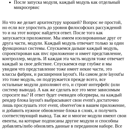
После запуска модуля, каждый модуль как отдельный
микросервис
Но что же делает архитектуру хорошей? Вопрос не простой,
но если все упростить до уровня философских рассуждений
то и на этот вопрос найдется ответ. После того как
запускается приложение. Мы имеем изолированные друг от
друга части, модули. Каждый модуль отвечает только за один
функционал системы. Спускаемся дальше каждый модуль,
спроектирован как mvc приложение и имеет представление,
контроллер, модель. И каждая эта часть модуля тоже отвечает
каждый за свое действие. Спускаемся еще глубже и мы
увидим что представление тоже имеет некие части, это
классы фабрик, и расширения layout's. На самом деле layout'ы
это тоже модуль, он подгружается прежде всего, все
остальные модули дополняют его, и строят интерфейс (или
систему вывода). А как же сделать все это мене зависимым
спросите вы? И ответ будет очевиден обсерверы, на каждый
рендер блока layout's выбрасывают свои event's достаточно
лишь прослушать этот event, observer'ом в вашем приложение,
и добавить нужное обновление блока в слоях, и получить
соответствующий вывод. Так же и многие модули имеют свои
евенты, на которые подписаны другие модули и способны
добавлять/либо обновлять данные в переданном наборе. Все