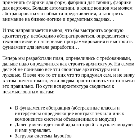
применять фабрики для форм, фабрики для таблиц, фабрики
для карточек. Больше автоматики, в конце концов мы можем
абстрагироваться от области представления, и заострить
внимание на бизнес-логике и предметных задачах…
И так напрашивается вывод, что бы выстроить хорошую
архитектуру, необходимо абстрагироваться, определиться с
технологиями и паттернами программирования и выстроить
фундамент для начала разработки…
Теперь мы разработали план, определились с требованиями,
дальше надо определиться как строить архитектуру. На самом
деле Я не понимаю все эти слоистые архитектуры или
луковые. Я взял что то от них что то придумал сам, и не вижу
в этом ничего такого, если людям просто понять что то значит
это правильно. По сути вся архитектура сводиться к
незамысловатым шагам:
В фундаменте абстракция (абстрактные классы и
интерфейсы определяющие контракт тех или иных
компонентов системы объедененных в модули)
Далее у меня идет слой ядра который запускает модули
и ими управляет.
Загрузка системы layout'ов