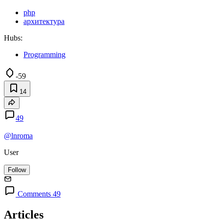
php
архитектура
Hubs:
Programming
-59
14
49
@lnroma
User
Follow
Comments 49
Articles