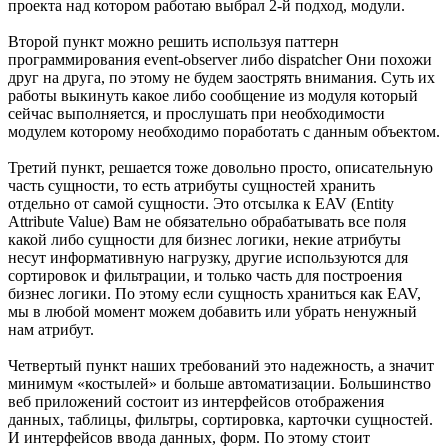
проекта над котором работаю выбрал 2-й подход, модули.
Второй пункт можно решить используя паттерн
программирования event-observer либо dispatcher Они похожи
друг на друга, по этому не будем заострять внимания. Суть их
работы выкинуть какое либо сообщение из модуля который
сейчас выполняется, и прослушать при необходимости
модулем которому необходимо поработать с данным объектом.
Третий пункт, решается тоже довольно просто, описательную
часть сущности, то есть атрибуты сущностей хранить
отдельно от самой сущности. Это отсылка к EAV (Entity
Attribute Value) Вам не обязательно обрабатывать все поля
какой либо сущности для бизнес логики, некие атрибуты
несут информативную нагрузку, другие используются для
сортировок и фильтрации, и только часть для построения
бизнес логики. По этому если сущность храниться как EAV,
мы в любой момент можем добавить или убрать ненужный
нам атрибут.
Четвертый пункт наших требований это надежность, а значит
минимум «костылей» и больше автоматизации. Большинство
веб приложений состоит из интерфейсов отображения
данных, таблицы, фильтры, сортировка, карточки сущностей.
И интерфейсов ввода данных, форм. По этому стоит