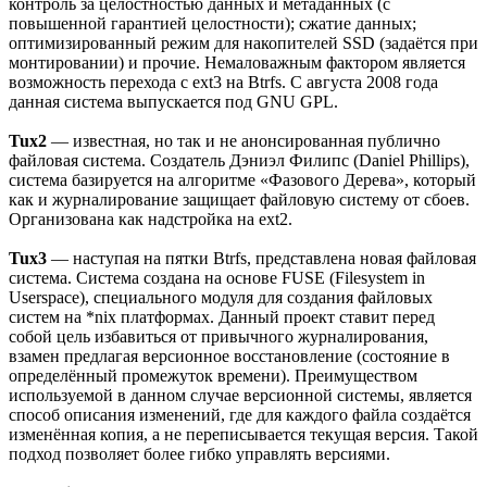
контроль за целостностью данных и метаданных (с
повышенной гарантией целостности); сжатие данных;
оптимизированный режим для накопителей SSD (задаётся при
монтировании) и прочие. Немаловажным фактором является
возможность перехода с ext3 на Btrfs. С августа 2008 года
данная система выпускается под GNU GPL.
Tux2
— известная, но так и не анонсированная публично
файловая система. Создатель Дэниэл Филипс (Daniel Phillips),
система базируется на алгоритме «Фазового Дерева», который
как и журналирование защищает файловую систему от сбоев.
Организована как надстройка на ext2.
Tux3
— наступая на пятки Btrfs, представлена новая файловая
система. Система создана на основе FUSE (Filesystem in
Userspace), специального модуля для создания файловых
систем на *nix платформах. Данный проект ставит перед
собой цель избавиться от привычного журналирования,
взамен предлагая версионное восстановление (состояние в
определённый промежуток времени). Преимуществом
используемой в данном случае версионной системы, является
способ описания изменений, где для каждого файла создаётся
изменённая копия, а не переписывается текущая версия. Такой
подход позволяет более гибко управлять версиями.