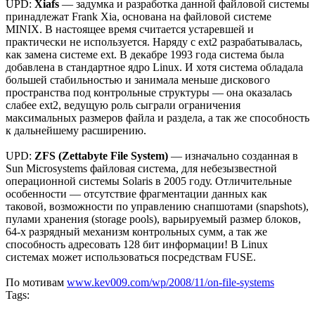
UPD:
Xiafs
— задумка и разработка данной файловой системы
принадлежат Frank Xia, основана на файловой системе
MINIX. В настоящее время считается устаревшей и
практически не используется. Наряду с ext2 разрабатывалась,
как замена системе ext. В декабре 1993 года система была
добавлена в стандартное ядро Linux. И хотя система обладала
большей стабильностью и занимала меньше дискового
пространства под контрольные структуры — она оказалась
слабее ext2, ведущую роль сыграли ограничения
максимальных размеров файла и раздела, а так же способность
к дальнейшему расширению.
UPD:
ZFS (Zettabyte File System)
— изначально созданная в
Sun Microsystems файловая система, для небезызвестной
операционной системы Solaris в 2005 году. Отличительные
особенности — отсутствие фрагментации данных как
таковой, возможности по управлению снапшотами (snapshots),
пулами хранения (storage pools), варьируемый размер блоков,
64-х разрядный механизм контрольных сумм, а так же
способность адресовать 128 бит информации! В Linux
системах может использоваться посредствам FUSE.
По мотивам
www.kev009.com/wp/2008/11/on-file-systems
Tags: