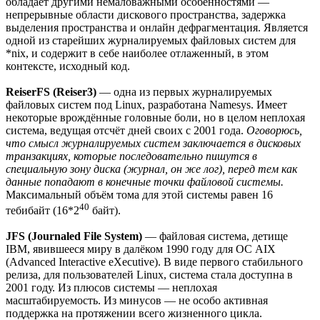
обладает другими немаловажными особенностями —
непрерывные области дискового пространства, задержка
выделения пространства и онлайн дефрагментация. Является
одной из старейших журналируемых файловых систем для
*nix, и содержит в себе наиболее отлаженный, в этом
контексте, исходный код.
ReiserFS (Reiser3)
— одна из первых журналируемых
файловых систем под Linux, разработана Namesys. Имеет
некоторые врождённые головные боли, но в целом неплохая
система, ведущая отсчёт дней своих с 2001 года.
Оговорюсь,
что смысл журналируемых систем заключается в дисковых
транзакциях, которые последовательно пишутся в
специальную зону диска (журнал, он же лог), перед тем как
данные попадают в конечные точки файловой системы.
Максимальный объём тома для этой системы равен 16
40
тебибайт (16*2
байт).
JFS (Journaled File System)
— файловая система, детище
IBM, явившееся миру в далёком 1990 году для ОС AIX
(Advanced Interactive eXecutive). В виде первого стабильного
релиза, для пользователей Linux, система стала доступна в
2001 году. Из плюсов системы — неплохая
масштабируемость. Из минусов — не особо активная
поддержка на протяжении всего жизненного цикла.