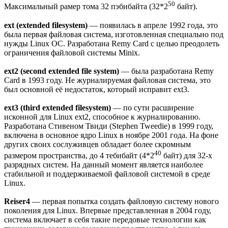
50
Максимальный рамер тома 32 пэбибайта (32*2
байт).
ext (extended filesystem)
— появилась в апреле 1992 года, это
была первая файловая система, изготовленная специально под
нужды Linux ОС. Разработана Remy Card с целью преодолеть
ограничения файловой системы Minix.
ext2 (second extended file system)
— была разработана Remy
Card в 1993 году. Не журналируемая файловая система, это
был основной её недостаток, который исправит ext3.
ext3 (third extended filesystem)
— по сути расширение
исконной для Linux ext2, способное к журналированию.
Разработана Стивеном Твиди (Stephen Tweedie) в 1999 году,
включена в основное ядро Linux в ноябре 2001 года. На фоне
других своих сослуживцев обладает более скромным
40
размером пространства, до 4 тебибайт (4*2
байт) для 32-х
разрядных систем. На данный момент является наиболее
стабильной и поддерживаемой файловой системой в среде
Linux.
Reiser4
— первая попытка создать файловую систему нового
поколения для Linux. Впервые представленная в 2004 году,
система включает в себя такие передовые технологии как