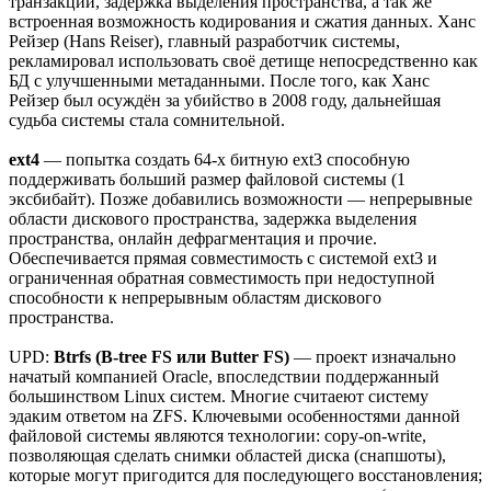
транзакции, задержка выделения пространства, а так же
встроенная возможность кодирования и сжатия данных. Ханс
Рейзер (Hans Reiser), главный разработчик системы,
рекламировал использовать своё детище непосредственно как
БД с улучшенными метаданными. После того, как Ханс
Рейзер был осуждён за убийство в 2008 году, дальнейшая
судьба системы стала сомнительной.
ext4
— попытка создать 64-х битную ext3 способную
поддерживать больший размер файловой системы (1
эксбибайт). Позже добавились возможности — непрерывные
области дискового пространства, задержка выделения
пространства, онлайн дефрагментация и прочие.
Обеспечивается прямая совместимость с системой ext3 и
ограниченная обратная совместимость при недоступной
способности к непрерывным областям дискового
пространства.
UPD:
Btrfs (B-tree FS или Butter FS)
— проект изначально
начатый компанией Oracle, впоследствии поддержанный
большинством Linux систем. Многие считаеют систему
эдаким ответом на ZFS. Ключевыми особенностями данной
файловой системы являются технологии: copy-on-write,
позволяющая сделать снимки областей диска (снапшоты),
которые могут пригодится для последующего восстановления;