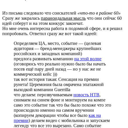
Из письма следовало что соискателей
«что-то в районе 60»
Сразу же закралась
параноидальная мысль
что они сейчас 60
идей соберут и на этом конкурс закончат.
Но мне очень интересна работа в подомной сфере, и я решил
попробовать. Ответил сразу же вот такой идеей:
Определяем ЦА, место, событие — (целевая
аудитория — бренд-менеджеры крупнейших
российских и западных компаний)
предлога развивать компанию
на этой волне
(оговорюсь что реально нужно было бы начать
посев ещё пару дней назад — но у нас же не
коммерческий кейс )))
так вот история такая: Сенсация на премии
рунета! Церемония была омрачена эпатажной
выходкой компании Guerrilla
что делаем: перозвучиваемым
новость НТВ
,
снимаем на синем фоне и монтируем на компе
само это событие так что бы было похоже что это
происходило именно на самом вручении
(копируем декорации чтобы все было
как на
премии
) делаем видео с мобильника и запускаем
легенду что все это вырезано. Само событие