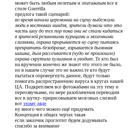
может быть любым нелепым и эпатажным все в
стиле Guerrilla
предлога такой сценарий:
во время начала церемонии на сцену выбежали
люди в костюмах ниндзя, зрители думали что это
часть шоу до тех пор пока они не стали кидаться
в зрителей резиновыми курицами и мозговыми
слизнями, охрана прорывается ну сцену пытаясь
прекратить безобразие, взрывается дымовая
шашка, дым рассеивается (чудо не произошло)
охрана скрутила хулиганов и уводит.
Те кто был
на вручении конечно же знают что этого не было,
но в нашем случае это не важно.те кто будут
пытаться опровергнуть данное, будут только
помогать распространению вируса в кругах нашей
ЦА. Подкрепляем все фотожабами на эту тему и
переозвучками, по мере разоблачения переводим
все в шутку- пририсовываем мозговых слизней
вот
этому дяде
ну много чего можно ещё придумать
Концепция в общих чертах такая
если заказчик проглотит будем додумывать
спасибо за внимание