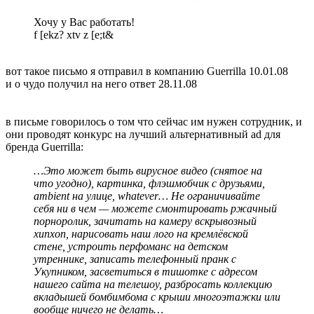
Хочу у Вас работать!
f [ekz? xtv z [e;t&
вот такое письмо я отправил в компанию Guerrilla 10.01.08
и о чудо получил на него ответ 28.11.08
в письме говорилось о том что сейчас им нужен сотрудник, и
они проводят конкурс на лучший альтернативный ad для
бренда Guerrilla:
…Это может быть вирусное видео (снятое на
что угодно), картинка, флэшмобчик c друзьями,
ambient на улице, whatever… Не ограничивайте
себя ни в чем — можете смонтировать ржачный
порноролик, зачитать на камеру вскрывозный
хипхоп, нарисовать наш лого на кремлёвской
стене, устроить перфоманс на детском
утреннике, записать телефонный пранк с
Укупником, засветиться в тишотке с адресом
нашего сайта на телешоу, разбросать коллекцию
вкладышей бомбимбома с крыши многоэтажки или
вообще ничего не делать…