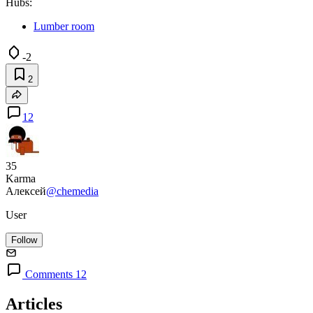
Hubs:
Lumber room
-2
2
12
35
Karma
Алексей
@chemedia
User
Follow
Comments 12
Articles