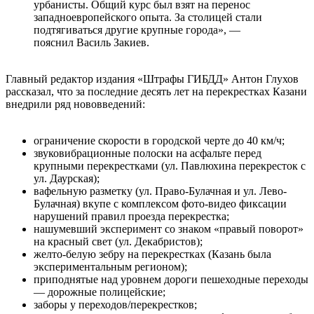
урбанисты. Общий курс был взят на перенос
западноевропейского опыта. За столицей стали
подтягиваться другие крупные города», —
пояснил Василь Закиев.
Главный редактор издания «Штрафы ГИБДД» Антон Глухов
рассказал, что за последние десять лет на перекрестках Казани
внедрили ряд нововведений:
ограничение скорости в городской черте до 40 км/ч;
звуковибрационные полоски на асфальте перед
крупными перекрестками (ул. Павлюхина перекресток с
ул. Даурская);
вафельную разметку (ул. Право-Булачная и ул. Лево-
Булачная) вкупе с комплексом фото-видео фиксации
нарушений правил проезда перекрестка;
нашумевший эксперимент со знаком «правый поворот»
на красный свет (ул. Декабристов);
желто-белую зебру на перекрестках (Казань была
экспериментальным регионом);
приподнятые над уровнем дороги пешеходные переходы
— дорожные полицейские;
заборы у переходов/перекрестков;