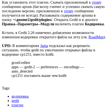
Как установить этот плагин. Скачать приложенный к
этому
сообщению архив (багзиллу глючит и успешно скачать самую
последнюю версию, приложенную к
этому
сообщению
получается не всегда). Распаковать содержимое архива в
папку
~/.gnome2/gedit/plugins/
. Открыть Gedit и в диалоге
Правка--Параметры--Модули
включить плагин
Кодировка
.
Кстати, в Gedit 2.26 намечено добавление возможности
изменения кодировки открытого файла на лету (см.
RoadMap
).
UPD:
В комментариях
Jama
подсказал как разрешить
ситуацию, чтобы gedit по умолчанию открывал файлы в
кодировке cp1251, вместо koi8r.
gconf-editor
apps — gedit-2 — preferences — encodings —
auto_detected
cp1251 поставить выше чем koi8r
Tags:
кодировка
gedit
плагин