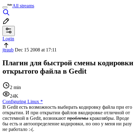
All streams
Login
jtraub
Dec 15 2008 at 17:11
Плагин для быстрой смены кодировки
открытого файла в Gedit
2 min
24K
Configuring Linux
*
В Gedit есть возможность выбирать кодировку файла при его
открытии. И при открытии файлов вкодировке отличной от
системной в Gedit, возникают
проблемы
кракозябры. Вроде
бы есть и автоопределение кодировки, но оно у меня ни разу
не работало :-(.