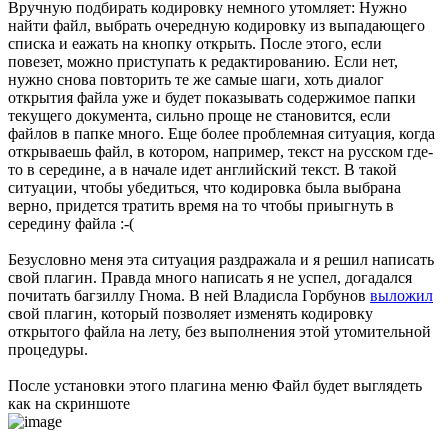
Вручную подбирать кодировку немного утомляет: Нужно
найти файл, выбрать очередную кодировку из выпадающего
списка и еажать на кнопку открыть. После этого, если
повезет, можно приступать к редактированию. Если нет,
нужно снова повторить те же самые шаги, хоть диалог
открытия файла уже и будет показывать содержимое папки
текущего документа, сильно проще не становится, если
файлов в папке много. Еще более проблемная ситуация, когда
открываешь файл, в котором, например, текст на русском где-
то в середине, а в начале идет английский текст. В такой
ситуации, чтобы убедиться, что кодировка была выбрана
верно, придется тратить время на то чтобы приыгнуть в
середину файла :-(
Безусловно меня эта ситуация раздражала и я решил написать
свой плагин. Правда много написать я не успел, догадался
почитать багзиллу Гнома. В ней Владисла Горбунов
выложил
свой плагин, который позволяет изменять кодировку
открытого файла на лету, без выполнения этой утомительной
процедуры.
После установки этого плагина меню Файл будет выглядеть
как на скриншоте