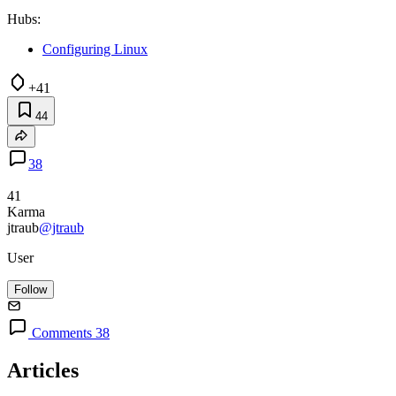
Hubs:
Configuring Linux
+41
44
38
41
Karma
jtraub
@jtraub
User
Follow
Comments 38
Articles