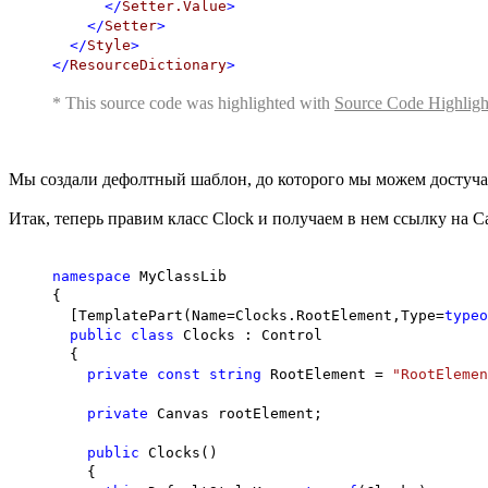
</
Setter.Value
>
</
Setter
>
</
Style
>
</
ResourceDictionary
>
* This source code was highlighted with
Source Code Highligh
Мы создали дефолтный шаблон, до которого мы можем достучать
Итак, теперь правим класс Clock и получаем в нем ссылку на C
namespace
MyClassLib
{
[TemplatePart(Name=Clocks.RootElement,Type=
typeo
public
class
Clocks : Control
{
private
const
string
RootElement =
"RootElemen
private
Canvas rootElement;
public
Clocks()
{