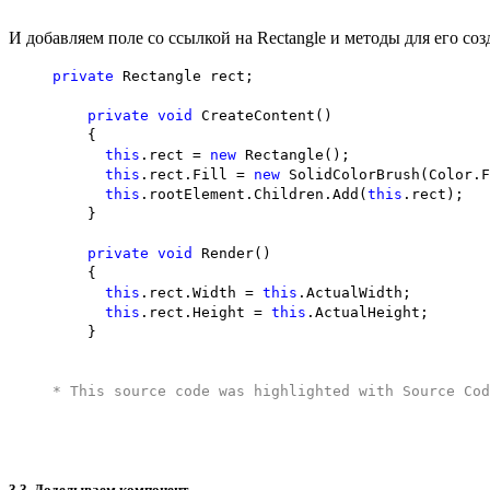
И добавляем поле со ссылкой на Rectangle и методы для его соз
private
Rectangle rect;
private
void
CreateContent()
{
this
.rect =
new
Rectangle();
this
.rect.Fill =
new
SolidColorBrush(Color.F
this
.rootElement.Children.Add(
this
.rect);
}
private
void
Render()
{
this
.rect.Width =
this
.ActualWidth;
this
.rect.Height =
this
.ActualHeight;
}
* This source code was highlighted with
Source Cod
3.3. Доделываем компонент