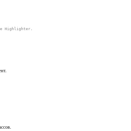
e Highlighter
.
нт.
ассов.