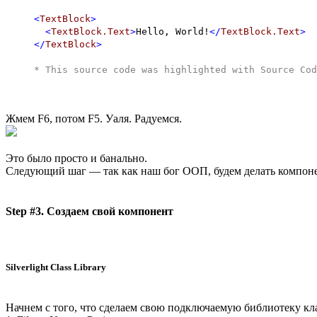
<
TextBlock
>
<
TextBlock.Text
>
Hello, World!
</
TextBlock.Text
>
</
TextBlock
>
* This source code was highlighted with
Source Cod
Жмем F6, потом F5. Уаля. Радуемся.
Это было просто и банально.
Следующий шаг — так как наш бог ООП, будем делать компоне
Step #3. Создаем свой компонент
Silverlight Class Library
Начнем с того, что сделаем свою подключаемую библиотеку кл