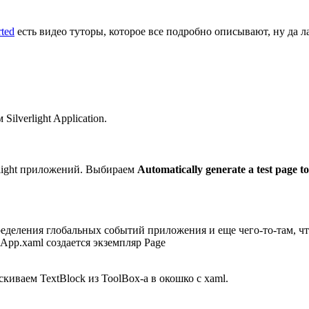
rted
есть видео туторы, которое все подробно описывают, ну да л
Silverlight Application.
erlight приложений. Выбираем
Automatically generate a test page to 
ределения глобальных событий приложения и еще чего-то-там, что
App.xaml создается экземпляр Page
киваем TextBlock из ToolBox-а в окошко с xaml.