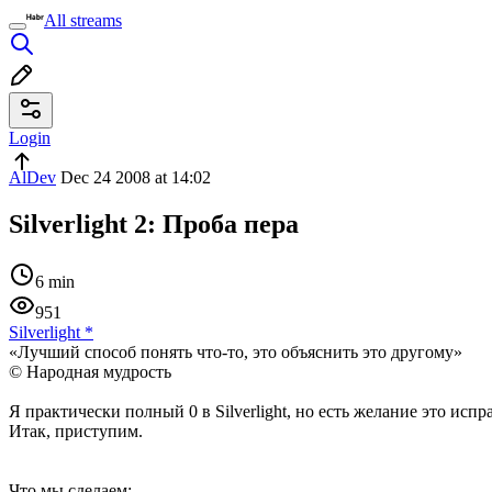
All streams
Login
AlDev
Dec 24 2008 at 14:02
Silverlight 2: Проба пера
6 min
951
Silverlight
*
«Лучший способ понять что-то, это объяснить это другому»
© Народная мудрость
Я практически полный 0 в Silverlight, но есть желание это испр
Итак, приступим.
Что мы сделаем: