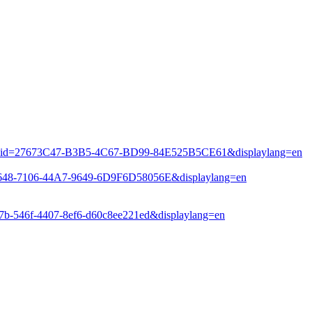
milyid=27673C47-B3B5-4C67-BD99-84E525B5CE61&displaylang=en
E1648-7106-44A7-9649-6D9F6D58056E&displaylang=en
a7b-546f-4407-8ef6-d60c8ee221ed&displaylang=en