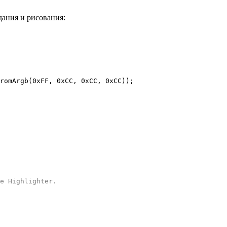
дания и рисования:
romArgb(0xFF, 0xCC, 0xCC, 0xCC));
e Highlighter
.