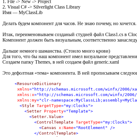
1. File -> New -> Project
2. Visual C# -> Silverlight Class Library
Имя — MyClassLib
Делать будем компонент для часов. Не знаю почему, но хочется.
Итак, переименовываем созданый студией файл Class1.cs в Cloc
Компонент должен быть визуальным, соответственно занаследуем
Дальше немного шаманства. (Стоило много крови)
Для того, что бы наш компонент имел визуальное представлени
Создаем папку Themes, в ней создаем файл generic.xaml
Это дефолтная «тема» компонента. В ней прописываем следую
<
ResourceDictionary
xmlns
="http://schemas.microsoft.com/winfx/2006/xa
xmlns:x
="http://schemas.microsoft.com/winfx/2006/
xmlns:my
="clr-namespace:MyClassLib;assembly=MyCla
<
Style
TargetType
="my:Clocks"
>
<
Setter
Property
="Template"
>
<
Setter.Value
>
<
ControlTemplate
TargetType
="my:Clocks"
>
<
Canvas
x:Name
="RootElement"
/>
</
ControlTemplate
>