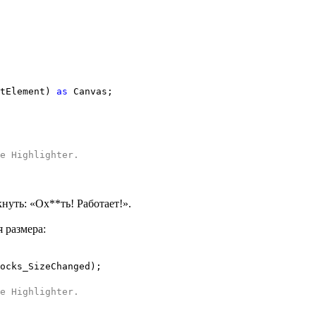
otElement)
as
Canvas;
e Highlighter
.
нуть: «Ох**ть! Работает!».
 размера:
ocks_SizeChanged);
e Highlighter
.