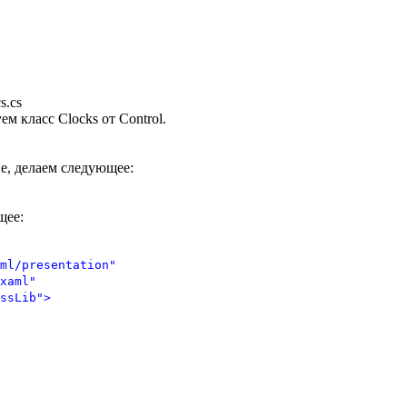
s.cs
 класс Clocks от Control.
е, делаем следующее:
щее:
ml/presentation"
xaml"
ssLib"
>