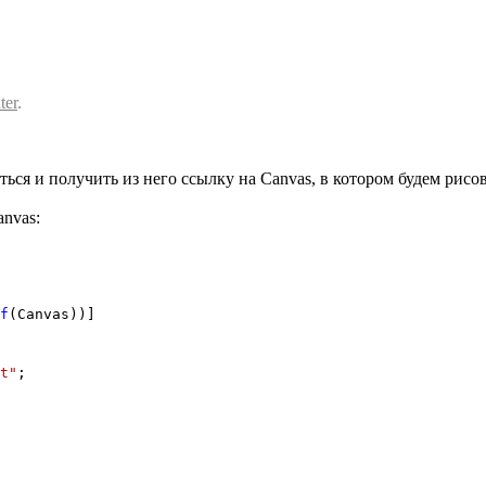
ter
.
ся и получить из него ссылку на Canvas, в котором будем рисов
anvas:
f
(Canvas))]
t"
;