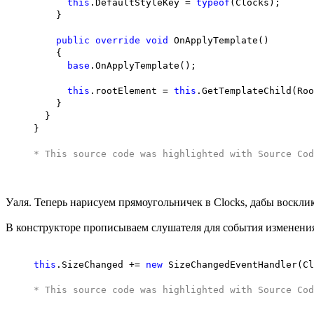
this
.DefaultStyleKey =
typeof
(Clocks);
}
public
override
void
OnApplyTemplate()
{
base
.OnApplyTemplate();
this
.rootElement =
this
.GetTemplateChild(Ro
}
}
}
* This source code was highlighted with
Source Cod
Уаля. Теперь нарисуем прямоугольничек в Clocks, дабы восклик
В конструкторе прописываем слушателя для события изменения
this
.SizeChanged +=
new
SizeChangedEventHandler(Cl
* This source code was highlighted with
Source Cod