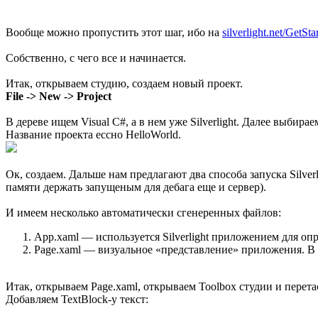
Вообще можно пропустить этот шаг, ибо на
silverlight.net/GetSta
Собственно, с чего все и начинается.
Итак, открываем студию, создаем новый проект.
File -> New -> Project
В дереве ищем Visual C#, а в нем уже Silverlight. Далее выбираем 
Название проекта ессно HelloWorld.
Ок, создаем. Дальше нам предлагают два способа запуска Silv
памяти держать запущеным для дебага еще и сервер).
И имеем несколько автоматически сгенеренных файлов:
App.xaml — используется Silverlight приложением для оп
Page.xaml — визуальное «представление» приложения. В 
Итак, открываем Page.xaml, открываем Toolbox студии и перетас
Добавляем TextBlock-у текст: