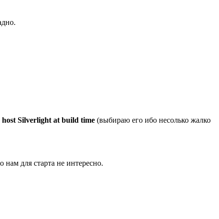
адно.
host Silverlight at build time
(выбираю его ибо несолько жалко
 нам для старта не интересно.