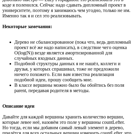
коде я поленился. Сейчас надо сдавать дипломный проект в
университете, поэтому я занимаюсь чем угодно, только не им.
Именно так я и сел это реализовывать.
Некоторые замечания:
Дерево не сбалансированное (пока что, ведь дипломный
проект всё же надо написать), в следствие чего оценка
O(log(N)) везде является амортизированной для
случайных входных данных.
Подобной структуры данных я не нашёл, коллеги и
друзья, у которых спрашивал, тоже не предложили
ничего похожего. Если вам известна реализация
подобной идеи, прошу сообщить мне.
В классе вершины можно было бы обойтись без поля
parent, передавая родителя в методы.
Описание идеи
Давайте для каждой вершины хранить количество вершин,
которые левее неё, назовём это поле у вершины countLefter.
Но тогда, если мы добавим самый левый элемент в дерево,
придётся для всех остальных вершин изменить countLefter, что