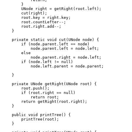
        }

        UNode right = getRight(root.left);

        cut(right);

        root.key = right.key;

        root.countLefter--;

        root.right.add--;

    }

    private static void cut(UNode node) {

        if (node.parent.left == node)

            node.parent.left = node.left;

        else

            node.parent.right = node.left;

        if (node.left != null)

            node.left.parent = node.parent;

    }

    private UNode getRight(UNode root) {

        root.push();

        if (root.right == null)

            return root;

        return getRight(root.right);

    }

    public void printTree() {

        printTree(root);

    }
