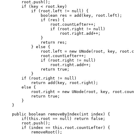
        root.push();

        if (key < root.key)

            if (root.left != null) {

                boolean res = add(key, root.left);

                if (res) {

                    root.countLefter++;

                    if (root.right != null)

                        root.right.add++;

                }

                return res;

            } else {

                root.left = new UNode(root, key, root.c
                root.countLefter++;

                if (root.right != null)

                    root.right.add++;

                return true;

            }

        if (root.right != null)

            return add(key, root.right);

        else {

            root.right = new UNode(root, key, root.coun
            return true;

        }

    }

    public boolean removeByIndex(int index) {

        if(this.root == null) return false;

        root.push();

        if (index == this.root.countLefter) {

            removeRoot();
