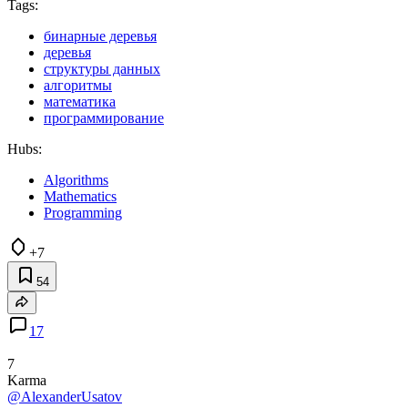
Tags:
бинарные деревья
деревья
структуры данных
алгоритмы
математика
программирование
Hubs:
Algorithms
Mathematics
Programming
+7
54
17
7
Karma
@AlexanderUsatov