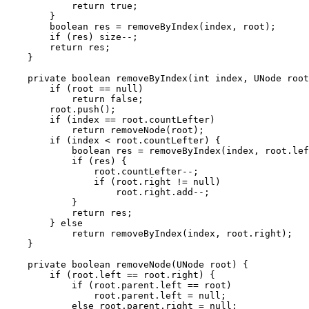
            return true;

        }

        boolean res = removeByIndex(index, root);

        if (res) size--;

        return res;

    }

    private boolean removeByIndex(int index, UNode root
        if (root == null)

            return false;

        root.push();

        if (index == root.countLefter)

            return removeNode(root);

        if (index < root.countLefter) {

            boolean res = removeByIndex(index, root.lef
            if (res) {

                root.countLefter--;

                if (root.right != null)

                    root.right.add--;

            }

            return res;

        } else

            return removeByIndex(index, root.right);

    }

    private boolean removeNode(UNode root) {

        if (root.left == root.right) {

            if (root.parent.left == root)

                root.parent.left = null;

            else root.parent.right = null;
