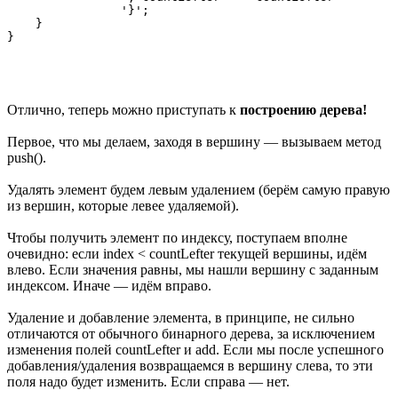
                '}';

    }

Отлично, теперь можно приступать к
построению дерева!
Первое, что мы делаем, заходя в вершину — вызываем метод
push().
Удалять элемент будем левым удалением (берём самую правую
из вершин, которые левее удаляемой).
Чтобы получить элемент по индексу, поступаем вполне
очевидно: если index < countLefter текущей вершины, идём
влево. Если значения равны, мы нашли вершину с заданным
индексом. Иначе — идём вправо.
Удаление и добавление элемента, в принципе, не сильно
отличаются от обычного бинарного дерева, за исключением
изменения полей countLefter и add. Если мы после успешного
добавления/удаления возвращаемся в вершину слева, то эти
поля надо будет изменить. Если справа — нет.