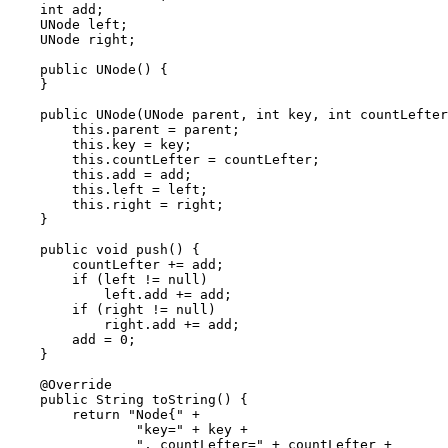
    int add;

    UNode left;

    UNode right;

    public UNode() {

    }

    public UNode(UNode parent, int key, int countLefter
        this.parent = parent;

        this.key = key;

        this.countLefter = countLefter;

        this.add = add;

        this.left = left;

        this.right = right;

    }

    public void push() {

        countLefter += add;

        if (left != null)

            left.add += add;

        if (right != null)

            right.add += add;

        add = 0;

    }

    @Override

    public String toString() {

        return "Node{" +

                "key=" + key +

                ", countLefter=" + countLefter +
