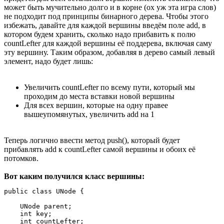
может быть мучительно долго и в корне (ох уж эта игра слов)
не подходит под принципы бинарного дерева. Чтобы этого
избежать, давайте для каждой вершины введём поле add, в
котором будем хранить, сколько надо прибавить к полю
countLefter для каждой вершины её поддерева, включая саму
эту вершину. Таким образом, добавляя в дерево самый левый
элемент, надо будет лишь:
Увеличить countLefter по всему пути, который мы
проходим до места вставки новой вершины
Для всех вершин, которые на одну правее
вышеупомянутых, увеличить add на 1
Теперь логично ввести метод push(), который будет
прибавлять add к countLefter самой вершины и обоих её
потомков.
Вот каким получился класс вершины:
public class UNode {

    UNode parent;

    int key;

    int countLefter;
