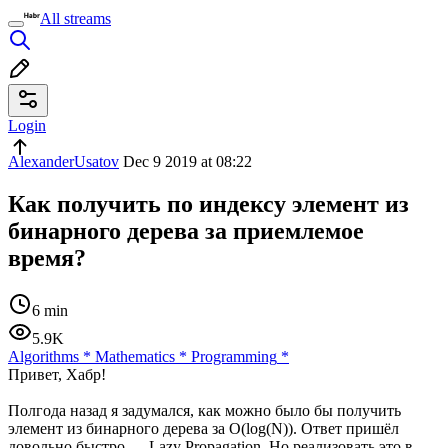
All streams
Login
AlexanderUsatov
Dec 9 2019 at 08:22
Как получить по индексу элемент из
бинарного дерева за приемлемое
время?
6 min
5.9K
Algorithms
*
Mathematics
*
Programming
*
Привет, Хабр!
Полгода назад я задумался, как можно было бы получить
элемент из бинарного дерева за O(log(N)). Ответ пришёл
довольно быстро — Lazy Propagation. Но реализовать это в