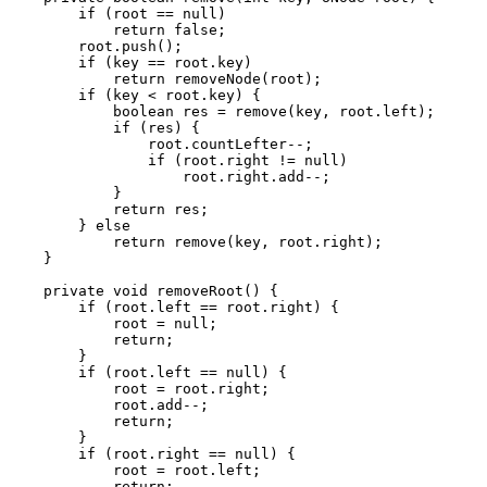
        if (root == null)

            return false;

        root.push();

        if (key == root.key)

            return removeNode(root);

        if (key < root.key) {

            boolean res = remove(key, root.left);

            if (res) {

                root.countLefter--;

                if (root.right != null)

                    root.right.add--;

            }

            return res;

        } else

            return remove(key, root.right);

    }

    private void removeRoot() {

        if (root.left == root.right) {

            root = null;

            return;

        }

        if (root.left == null) {

            root = root.right;

            root.add--;

            return;

        }

        if (root.right == null) {

            root = root.left;

            return;
