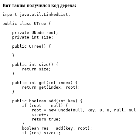
Вот таким получился код дерева:
import java.util.LinkedList;

public class UTree {

    private UNode root;

    private int size;

    public UTree() {

    }

    public int size() {

        return size;

    }

    public int get(int index) {

        return get(index, root);

    }

    public boolean add(int key) {

        if (root == null) {

            root = new UNode(null, key, 0, 0, null, nul
            size++;

            return true;

        }

        boolean res = add(key, root);

        if (res) size++;
