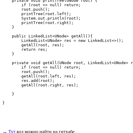
    private void printTree(UNode root) {

        if (root == null) return;

        root.push();

        printTree(root.left);

        System.out.println(root);

        printTree(root.right);

    }

    public LinkedList<UNode> getAll(){

        LinkedList<UNode> res = new LinkedList<>();

        getAll(root, res);

        return res;

    }

    private void getAll(UNode root, LinkedList<UNode> r
        if (root == null) return;

        root.push();

        getAll(root.left, res);

        res.add(root);

        getAll(root.right, res);

    }

}

→
Тут
код можно найти на гитхабе.