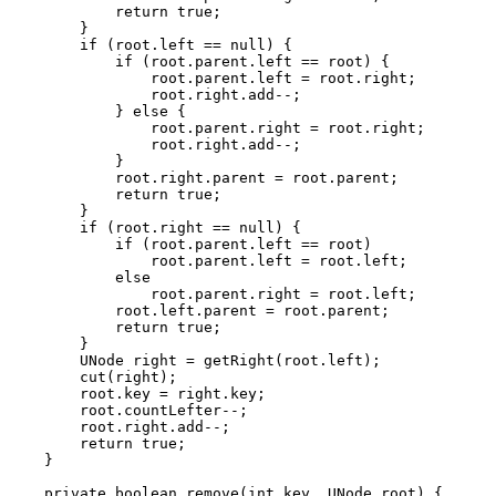
            return true;

        }

        if (root.left == null) {

            if (root.parent.left == root) {

                root.parent.left = root.right;

                root.right.add--;

            } else {

                root.parent.right = root.right;

                root.right.add--;

            }

            root.right.parent = root.parent;

            return true;

        }

        if (root.right == null) {

            if (root.parent.left == root)

                root.parent.left = root.left;

            else

                root.parent.right = root.left;

            root.left.parent = root.parent;

            return true;

        }

        UNode right = getRight(root.left);

        cut(right);

        root.key = right.key;

        root.countLefter--;

        root.right.add--;

        return true;

    }

    private boolean remove(int key, UNode root) {
