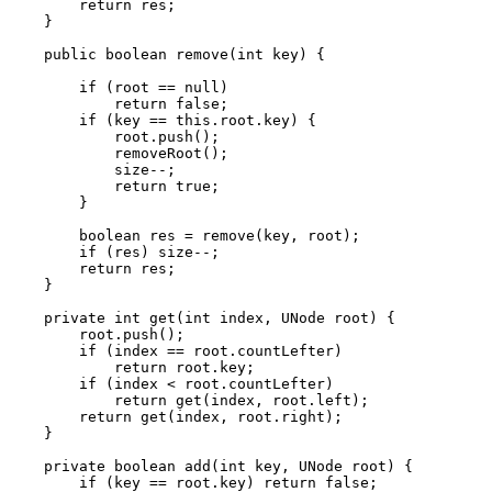
        return res;

    }

    public boolean remove(int key) {

        if (root == null)

            return false;

        if (key == this.root.key) {

            root.push();

            removeRoot();

            size--;

            return true;

        }

        boolean res = remove(key, root);

        if (res) size--;

        return res;

    }

    private int get(int index, UNode root) {

        root.push();

        if (index == root.countLefter)

            return root.key;

        if (index < root.countLefter)

            return get(index, root.left);

        return get(index, root.right);

    }

    private boolean add(int key, UNode root) {

        if (key == root.key) return false;
