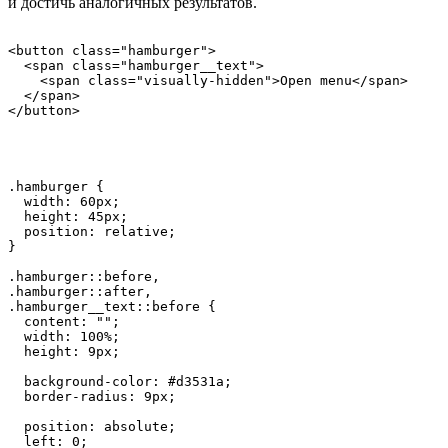
и достичь аналогичных результатов.
<button class="hamburger">

  <span class="hamburger__text">

    <span class="visually-hidden">Open menu</span>

  </span>

</button>
.hamburger {

  width: 60px;

  height: 45px;

  position: relative;

}

.hamburger::before,

.hamburger::after,

.hamburger__text::before {

  content: "";

  width: 100%;

  height: 9px;

  background-color: #d3531a;

  border-radius: 9px;

  position: absolute;

  left: 0;
