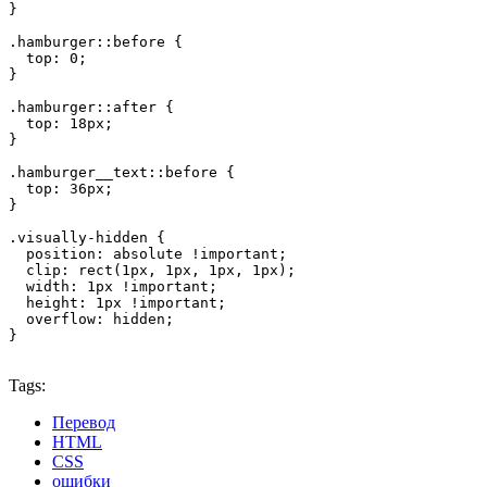
}

.hamburger::before {

  top: 0;

}

.hamburger::after {

  top: 18px;

}

.hamburger__text::before {

  top: 36px;

}

.visually-hidden {

  position: absolute !important;

  clip: rect(1px, 1px, 1px, 1px);

  width: 1px !important; 

  height: 1px !important; 

  overflow: hidden;

}
Tags:
Перевод
HTML
CSS
ошибки