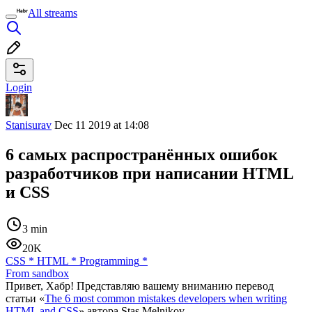
All streams
Login
Stanisurav
Dec 11 2019 at 14:08
6 самых распространённых ошибок
разработчиков при написании HTML
и CSS
3 min
20K
CSS
*
HTML
*
Programming
*
From sandbox
Привет, Хабр! Представляю вашему вниманию перевод
статьи «
The 6 most common mistakes developers when writing
HTML and CSS
» автора Stas Melnikov.