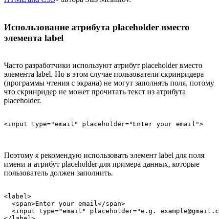
Использование атрибута placeholder вместо
элемента label
Часто разработчики используют атрибут placeholder вместо
элемента label. Но в этом случае пользователи скринридера
(программы чтения с экрана) не могут заполнять поля, потому
что скринридер не может прочитать текст из атрибута
placeholder.
<input type="email" placeholder="Enter your email">
Поэтому я рекомендую использовать элемент label для поля
имени и атрибут placeholder для примера данных, которые
пользователь должен заполнить.
<label>

  <span>Enter your email</span>

  <input type="email" placeholder="e.g. example@gmail.c
</label>