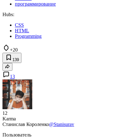
программирование
Hubs:
CSS
HTML
Programming
+20
139
13
12
Karma
Станислав Короленко
@Stanisurav
Пользователь