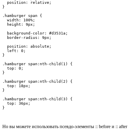
  position: relative;

}

.hamburger span {

  width: 100%;

  height: 9px;

  background-color: #d3531a;

  border-radius: 9px;

  position: absolute;

  left: 0;

}

.hamburger span:nth-child(1) {

  top: 0;

}

.hamburger span:nth-child(2) {

  top: 18px;

}

.hamburger span:nth-child(3) {

  top: 36px;

}
Но вы можете использовать псевдо-элементы :: before и :: after