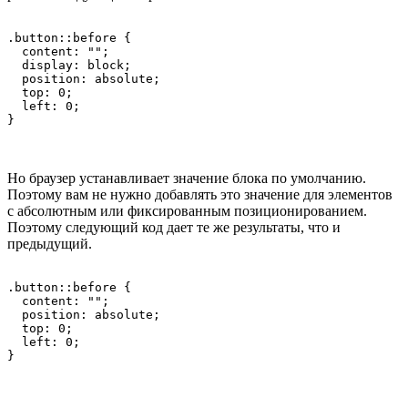
.button::before {

  content: "";

  display: block;

  position: absolute;

  top: 0;

  left: 0;

}
Но браузер устанавливает значение блока по умолчанию.
Поэтому вам не нужно добавлять это значение для элементов
с абсолютным или фиксированным позиционированием.
Поэтому следующий код дает те же результаты, что и
предыдущий.
.button::before {

  content: "";

  position: absolute;

  top: 0;

  left: 0;

}