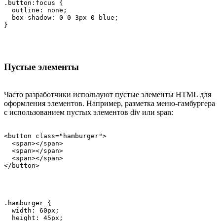
.button:focus {

  outline: none;

  box-shadow: 0 0 3px 0 blue;

}
Пустые элементы
Часто разработчики используют пустые элементы HTML для
оформления элементов. Например, разметка меню-гамбургера
с использованием пустых элементов div или span:
<button class="hamburger">

  <span></span>

  <span></span>

  <span></span>

</button>
.hamburger {

  width: 60px;

  height: 45px;
