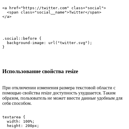
<a href="https://twitter.com" class="social">

  <span class="social__name">Twitter</span>

</a>
.social::before {

  background-image: url("twitter.svg");

}
Использование свойства resize
При отключении изменения размера текстовой области с
помощью свойства resize доступность ухудшается. Таким
образом, пользователь не может ввести данные удобным для
себя способом.
textarea {

  width: 100%;

  height: 200px;
