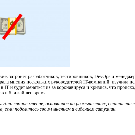
твие, затронет разработчиков, тестировщиков, DevOps и менеджер
обрала мнения нескольких руководителей IT-компаний, изучила н
в IT и будет меняться из-за коронавируса и кризиса, что происх
ков в ближайшее время.
ь. Это личное мнение, основанное на размышлениях, статистике
да, если поделитесь своим мнением и видением ситуации.