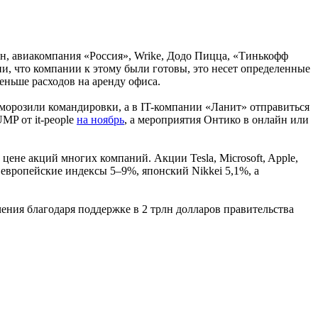
н, авиакомпания «Россия», Wrike, Додо Пицца, «Тинькофф
ии, что компании к этому были готовы, это несет определенные
еньше расходов на аренду офиса.
аморозили командировки, а в IT-компании «Ланит» отправиться
P от it-people
на ноябрь
, а мероприятия Онтико в онлайн или
цене акций многих компаний. Акции Tesla, Microsoft, Apple,
европейские индексы 5–9%, японский Nikkei 5,1%, а
ения благодаря поддержке в 2 трлн долларов правительства