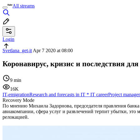
All streams
Login
Svetlana_get-it
Apr 7 2020 at 08:00
Коронавирус, кризис и последствия для
9 min
16K
IT-emigration
Research and forecasts in IT
*
IT career
Project manage
Recovery Mode
По мнению Михаила Задорнова, председателя правления банка 
авиакомпании, сфера услуг и развлечений терпит убытки, это 
релокацией.