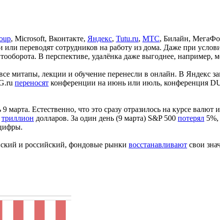
roup
, Microsoft, Вконтакте,
Яндекс
,
Tutu.ru
,
МТС
, Билайн, МегаФо
 или переводят сотрудников на работу из дома. Даже при услов
тооборота. В перспективе, удалёнка даже выгоднее, например, м
все митапы, лекции и обучение перенесли в онлайн. В Яндекс з
UG.ru
переносят
конференции на июнь или июль, конференция DUM
марта. Естественно, что это сразу отразилось на курсе валют и 
а
триллион
долларов. За один день (9 марта) S&P 500
потерял
5%, 
цифры.
пейский и российский, фондовые рынки
восстанавливают
свои знач