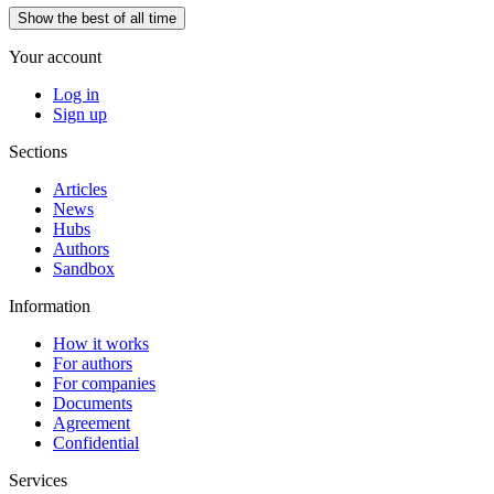
Show the best of all time
Your account
Log in
Sign up
Sections
Articles
News
Hubs
Authors
Sandbox
Information
How it works
For authors
For companies
Documents
Agreement
Confidential
Services