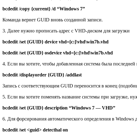
bcdedit /copy {current} /d “Windows 7”
Команда вернет GUID вновь созданной записи.
3. Далее нужно прописать адрес с VHD-диском для загрузки
bcdedit /set {GUID} device vhd=[c:]\vhd\win7b.vhd
bcdedit /set {GUID} osdevice vhd=[c:]\vhd\win7b.vhd
4. Если вы хотите, чтобы добавленная система была последне
bcdedit /displayorder {GUID} /addlast
Запись с соответствующим GUID переносится в конец (подобн
5. Если вы хотите поменять название системы при загрузке, 
bcdedit /set {GUID} description “Windows 7 — VHD”
6. Для форсирования автоматического определения в Windows 
bcdedit /set <guid> detecthal on