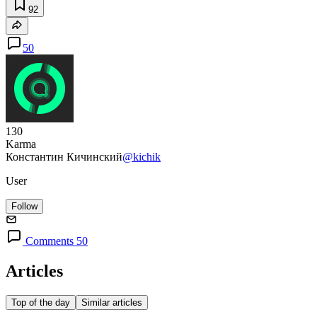
92
50
130
Karma
Константин Кичинский
@kichik
User
Follow
Comments 50
Articles
Top of the day
Similar articles