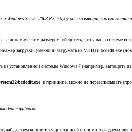
и Windows Server 2008 R2, я буду рассказывать, как его застави
аз с динамическим размером, обедитесь, что у вас в системе ест
менеджер загрузки, умеющий загружать из VHD) и bcdedit.exe (н
ть из установленной системы Windows 7 (например, вытащить и
system32\bcdedit.exe
, в принципе, можно не перезаписывать (про
 владение файлами.
случай, делаем копию текущих записей и попутно создаем новую