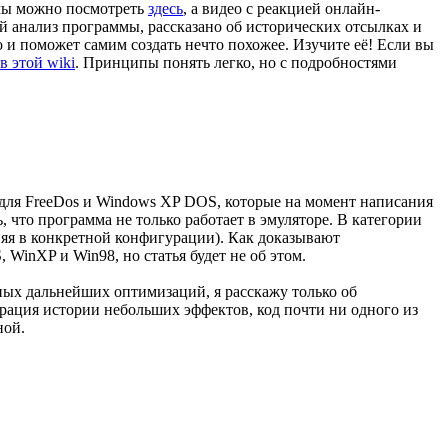
ммы можно посмотреть
здесь
, а видео с реакцией онлайн-
кий анализ программы, рассказано об исторических отсылках и
но и поможет самим создать нечто похожее. Изучите её! Если вы
в этой wiki
. Принципы понять легко, но с подробностями
и для FreeDos и Windows XP DOS, которые на момент написания
, что программа не только работает в эмуляторе. В категории
няя в конкретной конфигурации). Как доказывают
WinXP и Win98, но статья будет не об этом.
жных дальнейших оптимизаций, я расскажу только об
трация истории небольших эффектов, код почти ни одного из
ной.