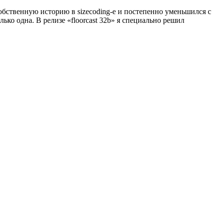
 собственную историю в sizecoding-е и постепенно уменьшился с
ько одна. В релизе «floorcast 32b» я специально решил