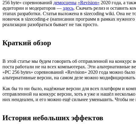
256 byte» соревнований
демосцены
«Revision»
2020 года, а та
аудитории и модераторов —
здесь
. Скачать релиз и оставить 
этапах разработки. Статья выложена в sizecoding wiki. Она не
новичок в sizecoding-е (написании программ в рамках нужного 
реализации разобраться бывает не так просто.
Краткий обзор
В этой статье мы будем говорить об отправленной на конкурс 
поста работали не на всех компьютерах. Эти альтернативные вер
«PC 256 bytes» соревнований «Revision» 2020 года можно было
альтернативные версии, на самом деле можно модифицировать в
Как бы то ни было, надёжные версии для всех платформ и комп
отправленной на конкурс версии, хоть я уже и нашёл нескольк
них неидеален, и его можно ещё сильнее уменьшить. Чтобы не п
История небольших эффектов