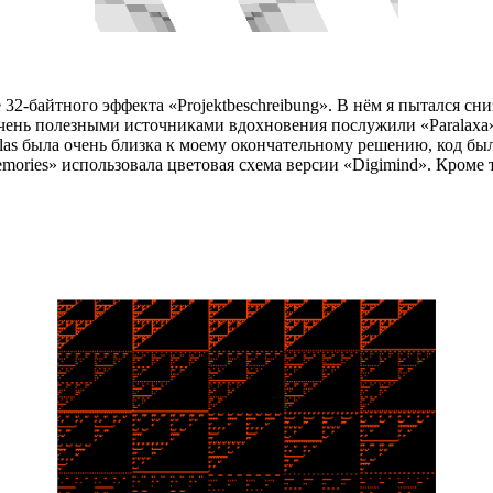
2-байтного эффекта «Projektbeschreibung». В нём я пытался снизи
Очень полезными источниками вдохновения послужили «Paralaxa» а
olas была очень близка к моему окончательному решению, код б
mories» использовала цветовая схема версии «Digimind». Кром