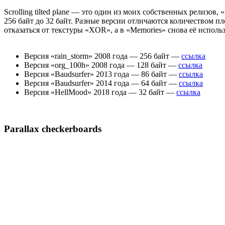
Scrolling tilted plane — это один из моих собственных релизов
256 байт до 32 байт. Разные версии отличаются количеством пло
отказаться от текстуры «XOR», а в «Memories» снова её испол
Версия «rain_storm» 2008 года — 256 байт —
ссылка
Версия «org_100h» 2008 года — 128 байт —
ссылка
Версия «Baudsurfer» 2013 года — 86 байт —
ссылка
Версия «Baudsurfer» 2014 года — 64 байт —
ссылка
Версия «HellMood» 2018 года — 32 байт —
ссылка
Parallax checkerboards