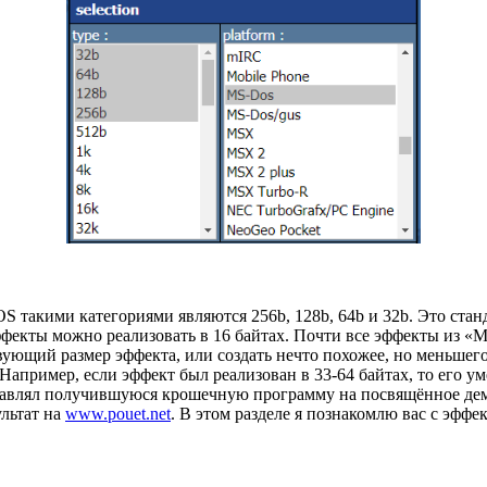
OS такими категориями являются 256b, 128b, 64b и 32b. Это ст
ффекты можно реализовать в 16 байтах. Почти все эффекты из «M
ющий размер эффекта, или создать нечто похожее, но меньшего 
пример, если эффект был реализован в 33-64 байтах, то его ум
правлял получившуюся крошечную программу на посвящённое дем
ультат на
www.pouet.net
. В этом разделе я познакомлю вас с эфф