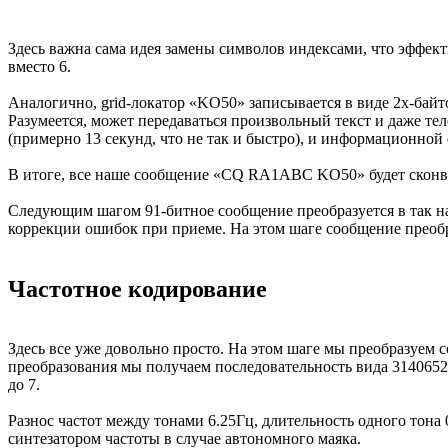
Здесь важна сама идея замены символов индексами, что эффе
вместо 6.
Аналогично, grid-локатор «KO50» записывается в виде 2х-байт
Разумеется, может передаваться произвольный текст и даже те
(примерно 13 секунд, что не так и быстро), и информационной
В итоге, все наше сообщение «CQ RA1ABC KO50» будет сконвер
Следующим шагом 91-битное сообщение преобразуется в так наз
коррекции ошибок при приеме. На этом шаге сообщение преобра
Частотное кодирование
Здесь все уже довольно просто. На этом шаге мы преобразуем с
преобразования мы получаем последовательность вида 31406520
до 7.
Разнос частот между тонами 6.25Гц, длительность одного тон
синтезатором частоты в случае автономного маяка.