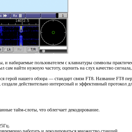
ты, и набираемые пользователем с клавиатуры символы практиче
 сам найти нужную частоту, оценить на слух качество сигнала, 
 герой нашего обзора — стандарт связи FT8. Название FT8 перев
or, создали действительно интересный и эффективный протокол д
нные тайм-слоты, что облегчает декодирование.
25Гц.
овременно работать и декодироваться множество станций.