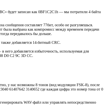
ABC» будет записан как 0BF1C2C1h — мы потратили 4 байта
на сообщения составляет 77бит, особо не разгуляешься.
бит была выбрана как компромисс между временем передачи
тогда передавалось бы дольше.
у также добавляется 14-битный CRC.
 в него добавляется избыточность, используемая для
 88 D0 C2 9C 3D CC.
тно, у нас возможны 8 тонов (вид модуляции FSK-8), после
040 61407642 3140652 где каждая цифра это номер тона от 0
 сгенерировать WAV-файл или управлять непосредственно