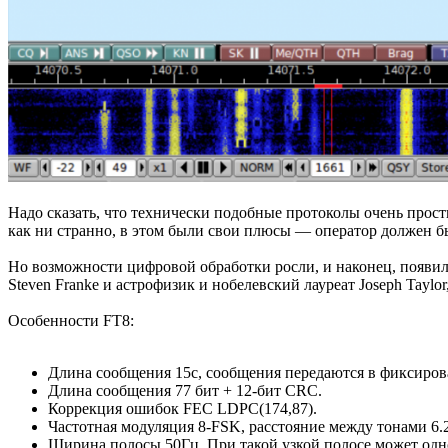
Надо сказать, что технически подобные протоколы очень прос
как ни странно, в этом были свои плюсы — оператор должен был
Но возможности цифровой обработки росли, и наконец, появился
Steven Franke и астрофизик и нобелевский лауреат Joseph Tayl
Особенности FT8:
Длина сообщения 15с, сообщения передаются в фиксирова
Длина сообщения 77 бит + 12-бит CRC.
Коррекция ошибок FEC LDPC(174,87).
Частотная модуляция 8-FSK, расстояние между тонами 6.
Ширина полосы 50Гц. При такой узкой полосе может одн