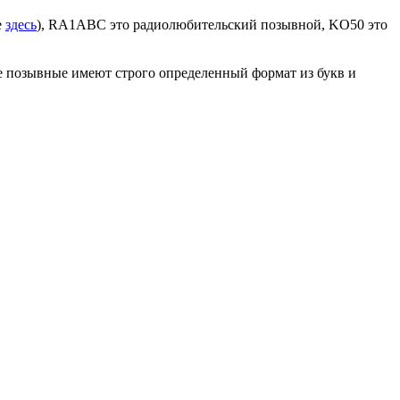
е
здесь
), RA1ABC это радиолюбительский позывной, KO50 это
е позывные имеют строго определенный формат из букв и