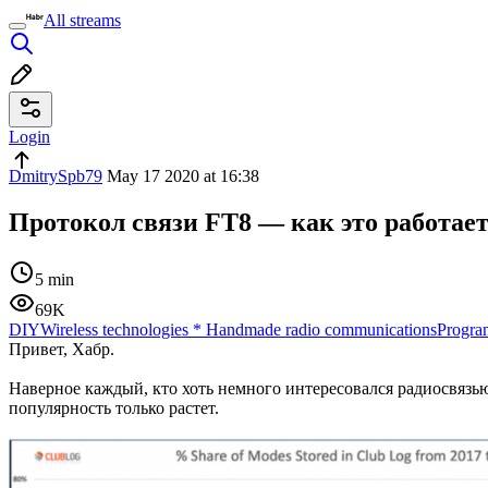
All streams
Login
DmitrySpb79
May 17 2020 at 16:38
Протокол связи FT8 — как это работае
5 min
69K
DIY
Wireless technologies
*
Handmade radio communications
Progra
Привет, Хабр.
Наверное каждый, кто хоть немного интересовался радиосвяз
популярность только растет.