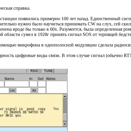
ческая справка.
станции появились примерно 100 лет назад. Единственный сигн
арительно нужно было научиться принимать CW на слух, сей скил
менена вроде бы только в 60х. Разумеется, была определенная р
й области сумел в 1928г принять сигнал SOS от терпящей бедс
омощью микрофона в однополосной модуляции сделала радиосвязь
лярность цифровые виды связи. В этом случае сигнал (обычно R