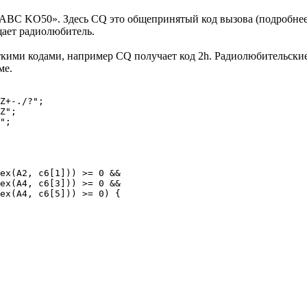
ABC KO50». Здесь CQ это общепринятый код вызова (подробне
щает радиолюбитель.
кими кодами, например CQ получает код 2h. Радиолюбительски
ме.
Z+-./?";

Z";

";

ex(A2, c6[1])) >= 0 &&

ex(A4, c6[3])) >= 0 &&

ex(A4, c6[5])) >= 0) {
