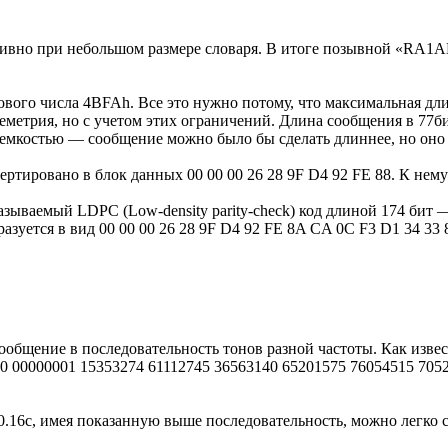
ктивно при небольшом размере словаря. В итоге позывной «RA1
ового числа 4BFAh. Все это нужно потому, что максимальная дли
леметрия, но с учетом этих ограничений. Длина сообщения в 77
 емкостью — сообщение можно было бы сделать длиннее, но оно 
тировано в блок данных 00 00 00 26 28 9F D4 92 FE 88. К нем
ываемый LDPC (Low-density parity-check) код длиной 174 бит —
зуется в вид 00 00 00 26 28 9F D4 92 FE 8A CA 0C F3 D1 34 33
ообщение в последовательность тонов разной частоты. Как извес
 00000001 15353274 61112745 36563140 65201575 76054515 70523
а 0.16с, имея показанную выше последовательность, можно легко