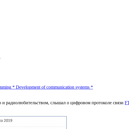
т
mming
*
Development of communication systems
*
ью и радиолюбительством, слышал о цифровом протоколе связи
F