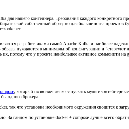
afka для нашего контейнера. Требования каждого конкретного п
бирать свой собственный образ, но для большинства проектов бу
a+zookeper:
вляются разработчиками самой Apache Kafka и наиболее надежн
что образы нуждаются в минимальной конфигурации и “стартуют и
ь их, потому что у проекта наибольшее активное комьюнити на g
compose
, который позволяет легко запускать мультиконтейнерные
 бы одного брокера.
er, так что установка необходимого окружения сводится к загру
ьно. За гайдом по установке docker + compose лучше всего обра