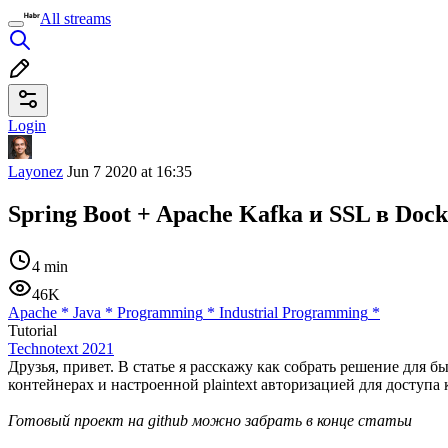
All streams
Login
Layonez
Jun 7 2020 at 16:35
Spring Boot + Apache Kafka и SSL в Doc
4 min
46K
Apache
*
Java
*
Programming
*
Industrial Programming
*
Tutorial
Technotext 2021
Друзья, привет. В статье я расскажу как собрать решение для б
контейнерах и настроенной plaintext авторизацией для доступа
Готовый проект на github можно забрать в конце статьи