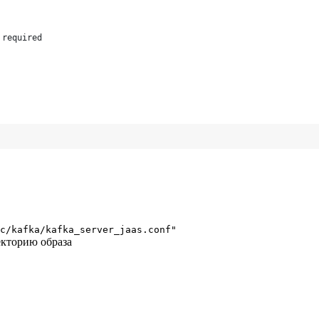
 required
c/kafka/kafka_server_jaas.conf"
екторию образа