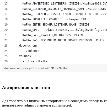
      KAFKA_ADVERTISED_LISTENERS: INSIDE://kafka:9093,OU
      KAFKA_LISTENER_SECURITY_PROTOCOL_MAP: INSIDE:PLAIN
      KAFKA_LISTENERS: INSIDE://0.0.0.0:9093,OUTSIDE://0
      KAFKA_ZOOKEEPER_CONNECT: zookeeper:2181
      KAFKA_INTER_BROKER_LISTENER_NAME: INSIDE
      KAFKA_OPTS: "-Djava.security.auth.login.config=/et
      KAFKA_SASL_ENABLED_MECHANISMS: PLAIN
      KAFKA_SASL_MECHANISM_INTER_BROKER_PROTOCOL: PLAIN
    depends_on:
      - zookeeper
    volumes:
      - ./:/etc/kafka
docker-compose.yml
hosted with ❤ by
GitHub
Авторизация клиентов
Для того что бы включить авторизацию необходимо передать kafk
пользователя admin с паролем admin-secret: