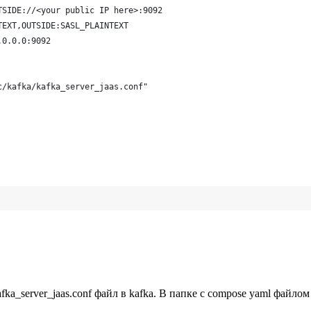
TSIDE://<your public IP here>:9092
TEXT,OUTSIDE:SASL_PLAINTEXT
.0.0.0:9092
c/kafka/kafka_server_jaas.conf"
a_server_jaas.conf файл в kafka. В папке с compose yaml файлом 