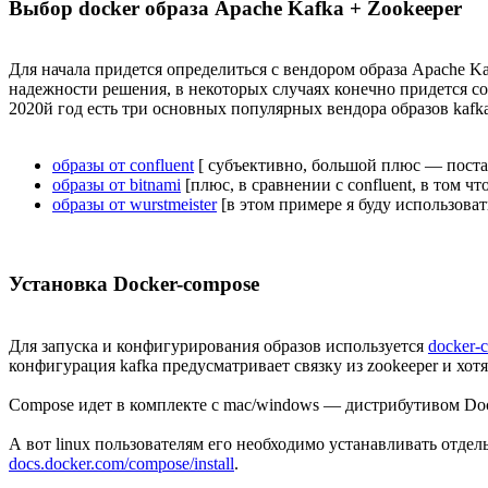
Выбор docker образа Apache Kafka + Zookeeper
Для начала придется определиться с вендором образа Apache K
надежности решения, в некоторых случаях конечно придется со
2020й год есть три основных популярных вендора образов kafk
oбразы от confluent
[ субъективно, большой плюс — поста
образы от bitnami
[плюс, в сравнении с confluent, в том 
образы от wurstmeister
[в этом примере я буду использоват
Установка Docker-compose
Для запуска и конфигурирования образов используется
docker-
конфигурация kafka предусматривает связку из zookeeper и хотя
Сompose идет в комплекте с mac/windows — дистрибутивом Dock
А вот linux пользователям его необходимо устанавливать отдел
docs.docker.com/compose/install
.