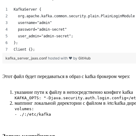
KafkaServer {
  org.apache.kafka.common.security.plain.PlainLoginModule
  username="admin"
  password="admin-secret"
  user_admin="admin-secret";
};
Client {};
kafka_server_jaas.conf
hosted with ❤ by
GitHub
Этот файл будет передаваться в образ с kafka брокером через:
указание пути к файлу в непосредственно конфиге kafka
KAFKA_OPTS: "-Djava.security.auth.login.config=/et
маппинг локальной директории с файлом в /etc/kafka дир
volumes:
- ./:/etc/kafka