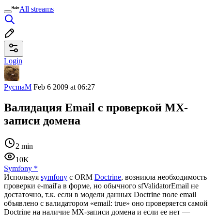
All streams
Login
PycmaM
Feb 6 2009 at 06:27
Валидация Email с проверкой MX-
записи домена
2 min
10K
Symfony
*
Используя
symfony
с ORM
Doctrine
, возникла необходимость
проверки e-mail'a в форме, но обычного sfValidatorEmail не
достаточно, т.к. если в модели данных Doctrine поле email
объявлено с валидатором «email: true» оно проверяется самой
Doctrine на наличие MX-записи домена и если ее нет —