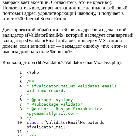
выбрасывает эксепшн. Согласитесь, это не красиво(:
Пользователь вводит регистрационные данные и фейковый
почтовый адрес, удовлетворяющий шаблону, и получает в
ответ «500 Inernal Server Error».
Для корректной обработки фейковых адресов я сделал свой
валидатор sfValidatorEmailMx, который наследует стандартный
валидатор sfValidatorEmail добавляя проверку MX-записи
домена, если записей нет — вызыдает ошибку «mx_error» и
именем домена в поле %domain%.
Код валидатора (lib/validator/sfValidatorEmailMx.class.php):
<?php
/**
* sfValidatorEmailMx validates emails
width mx record.
*
* @package symfony
* @subpackage validator
* @author Rustam Miniakhmetov
<pycmam[at]gmail.com>
*/
class
sfValidatorEmailMx extends
sfValidatorEmail
{