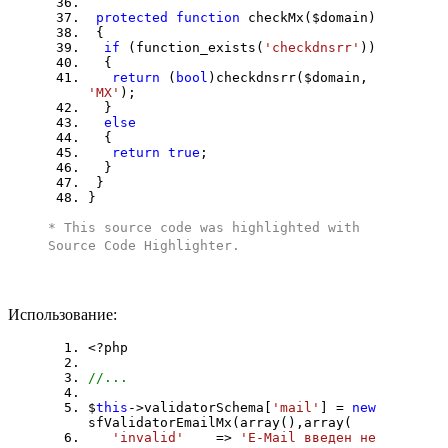
protected
function
checkMx($domain)
{
if
(function_exists(
'checkdnsrr'
))
{
return
(
bool
)checkdnsrr($domain,
'MX'
);
}
else
{
return
true
;
}
}
}
* This source code was highlighted with
Source Code Highlighter
.
Использование:
<?php
//...
$
this
->validatorSchema[
'mail'
] =
new
sfValidatorEmailMx(array(),array(
'invalid'
=>
'E-Mail введен не