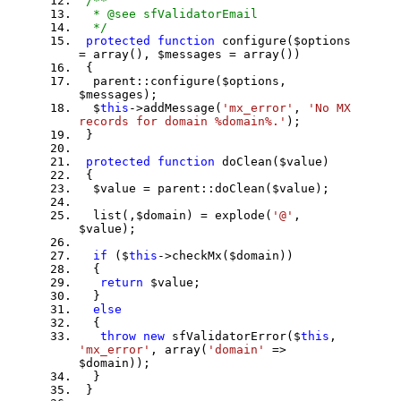
/**
* @see sfValidatorEmail
*/
protected
function
configure($options
= array(), $messages = array())
{
parent::configure($options,
$messages);
$
this
->addMessage(
'mx_error'
,
'No MX
records for domain %domain%.'
);
}
protected
function
doClean($value)
{
$value = parent::doClean($value);
list(,$domain) = explode(
'@'
,
$value);
if
($
this
->checkMx($domain))
{
return
$value;
}
else
{
throw
new
sfValidatorError($
this
,
'mx_error'
, array(
'domain'
=>
$domain));
}
}