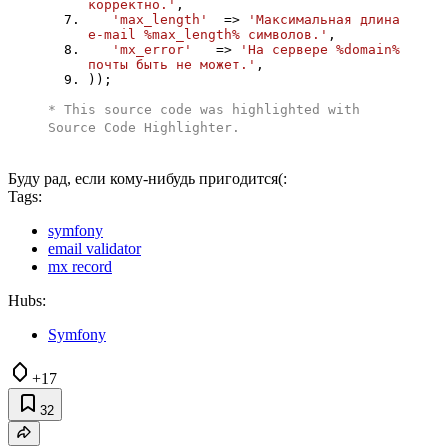
корректно.'
,
'max_length'
=>
'Максимальная длина
e-mail %max_length% символов.'
,
'mx_error'
=>
'На сервере %domain%
почты быть не может.'
,
));
* This source code was highlighted with
Source Code Highlighter
.
Буду рад, если кому-нибудь пригодится(:
Tags:
symfony
email validator
mx record
Hubs:
Symfony
+17
32