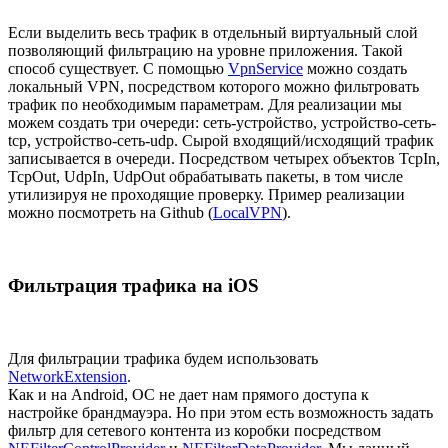
Если выделить весь трафик в отдельный виртуальный слой
позволяющий фильтрацию на уровне приложения. Такой
способ существует. С помощью
VpnService
можно создать
локальный VPN, посредством которого можно фильтровать
трафик по необходимым параметрам. Для реализации мы
можем создать три очереди: сеть-устройство, устройство-сеть-
tcp, устройство-сеть-udp. Сырой входящий/исходящий трафик
записывается в очереди. Посредством четырех объектов TcpIn,
TcpOut, UdpIn, UdpOut обрабатывать пакеты, в том числе
утилизируя не проходящие проверку. Пример реализации
можно посмотреть на Github (
LocalVPN
).
Фильтрация трафика на iOS
Для фильтрации трафика будем использовать
NetworkExtension
.
Как и на Android, ОС не дает нам прямого доступа к
настройке брандмауэра. Но при этом есть возможность задать
фильтр для сетевого контента из коробки посредством