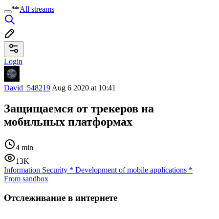
All streams
Login
David_548219
Aug 6 2020 at 10:41
Защищаемся от трекеров на
мобильных платформах
4 min
13K
Information Security
*
Development of mobile applications
*
From sandbox
Отслеживание в интернете