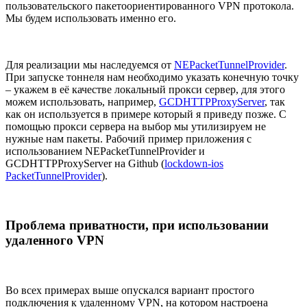
пользовательского пакетоориентированного VPN протокола.
Мы будем использовать именно его.
Для реализации мы наследуемся от
NEPacketTunnelProvider
.
При запуске тоннеля нам необходимо указать конечную точку
– укажем в её качестве локальный прокси сервер, для этого
можем использовать, например,
GCDHTTPProxyServer
, так
как он используется в примере который я приведу позже. С
помощью прокси сервера на выбор мы утилизируем не
нужные нам пакеты. Рабочий пример приложения с
использованием NEPacketTunnelProvider и
GCDHTTPProxyServer на Github (
lockdown-ios
PacketTunnelProvider
).
Проблема приватности, при использовании
удаленного VPN
Во всех примерах выше опускался вариант простого
подключения к удаленному VPN, на котором настроена