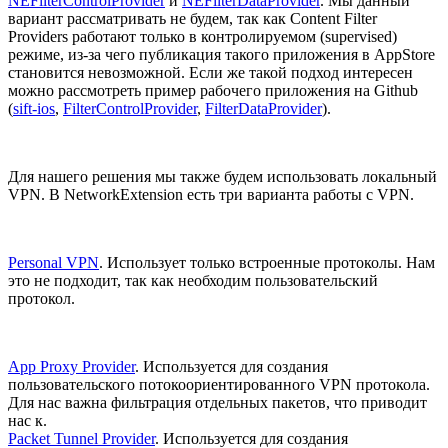
NEFilterControlProvider
и
NEFilterDataProvider
. Мы данный
вариант рассматривать не будем, так как Content Filter
Providers работают только в контролируемом (supervised)
режиме, из-за чего публикация такого приложения в AppStore
становится невозможной. Если же такой подход интересен
можно рассмотреть пример рабочего приложения на Github
(
sift-ios
,
FilterControlProvider
,
FilterDataProvider
).
Для нашего решения мы также будем использовать локальный
VPN. В NetworkExtension есть три варианта работы с VPN.
Personal VPN
. Использует только встроенные протоколы. Нам
это не подходит, так как необходим пользовательский
протокол.
App Proxy Provider
. Используется для создания
пользовательского потокоориентированного VPN протокола.
Для нас важна фильтрация отдельных пакетов, что приводит
нас к.
Packet Tunnel Provider
. Используется для создания