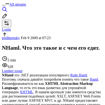
All streams
Login
podlipensky
Feb 9 2009 at 07:23
NHaml. Что это такое и с чем его едят.
2 min
928
Lumber room
NHaml
это .NET реализация популярного
Rails Haml
.
Поэтому, сначала давайте попробуем понять что такое
Haml
.
Расшифровывается он как
XHTML Abstraction Markup
Language
, то есть это язык разметки для упрощёной
генерации
XHTML
. В нашем арсенале уже имеются средства
для достижения подобных целей: XSLT, ASP.NET Web Forms
или даже лучше ASP.NET MVC и др. NHaml предоставляет
альтернативный способ построения разметки ваших страниц,