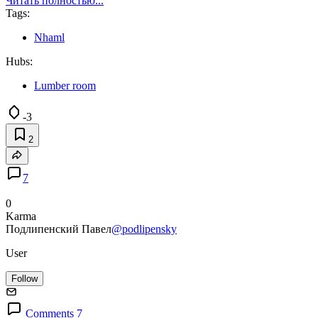
Читать полностью...
Tags:
Nhaml
Hubs:
Lumber room
-3
2
7
0
Karma
Подлипенский Павел
@podlipensky
User
Follow
Comments 7