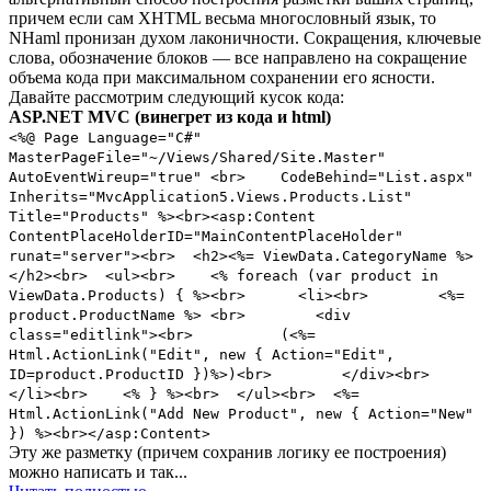
причем если сам XHTML весьма многословный язык, то
NHaml пронизан духом лаконичности. Сокращения, ключевые
слова, обозначение блоков — все направлено на сокращение
объема кода при максимальном сохранении его ясности.
Давайте рассмотрим следующий кусок кода:
ASP.NET MVC (винегрет из кода и html)
<%@ Page Language="C#"
MasterPageFile="~/Views/Shared/Site.Master"
AutoEventWireup="true" <br> CodeBehind="List.aspx"
Inherits="MvcApplication5.Views.Products.List"
Title="Products" %><br><asp:Content
ContentPlaceHolderID="MainContentPlaceHolder"
runat="server"><br> <h2><%= ViewData.CategoryName %>
</h2><br> <ul><br> <% foreach (var product in
ViewData.Products) { %><br> <li><br> <%=
product.ProductName %> <br> <div
class="editlink"><br> (<%=
Html.ActionLink("Edit", new { Action="Edit",
ID=product.ProductID })%>)<br> </div><br>
</li><br> <% } %><br> </ul><br> <%=
Html.ActionLink("Add New Product", new { Action="New"
}) %><br></asp:Content>
Эту же разметку (причем сохранив логику ее построения)
можно написать и так...