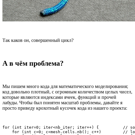
Так каков он, совершенный цикл?
А в чём проблема?
Мы пишем много кода для математического моделирования;
код довольно плотный, с огромным количеством целых чисел,
которые являются индексами ячеек, функций и прочей
лабуды. Чтобы был понятен масштаб проблемы, давайте я
просто приведу крохотный кусочек кода из нашего проекта:
for (int iter=0; iter<nb_iter; iter++) {          // so
    for (int c=0; c<mesh.cells.nb(); c++)         // lo