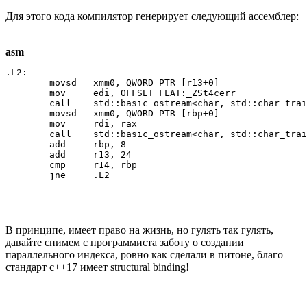
Для этого кода компилятор генерирует следующий ассемблер:
asm
.L2:

        movsd   xmm0, QWORD PTR [r13+0]

        mov     edi, OFFSET FLAT:_ZSt4cerr

        call    std::basic_ostream<char, std::char_trai
        movsd   xmm0, QWORD PTR [rbp+0]

        mov     rdi, rax

        call    std::basic_ostream<char, std::char_trai
        add     rbp, 8

        add     r13, 24

        cmp     r14, rbp

        jne     .L2
В принципе, имеет право на жизнь, но гулять так гулять,
давайте снимем с программиста заботу о создании
параллельного индекса, ровно как сделали в питоне, благо
стандарт c++17 имеет structural binding!