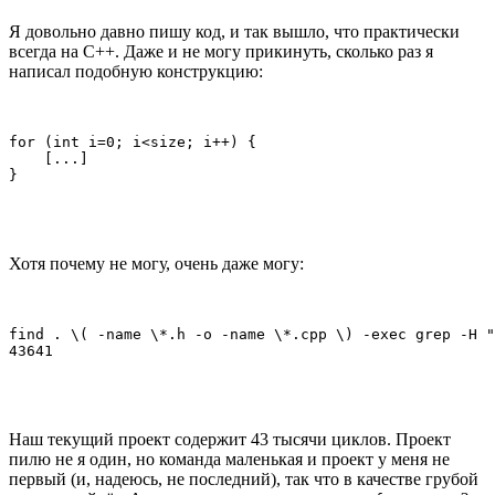
Я довольно давно пишу код, и так вышло, что практически
всегда на C++. Даже и не могу прикинуть, сколько раз я
написал подобную конструкцию:
for (int i=0; i<size; i++) {

    [...]

}
Хотя почему не могу, очень даже могу:
find . \( -name \*.h -o -name \*.cpp \) -exec grep -H "
43641
Наш текущий проект содержит 43 тысячи циклов. Проект
пилю не я один, но команда маленькая и проект у меня не
первый (и, надеюсь, не последний), так что в качестве грубой