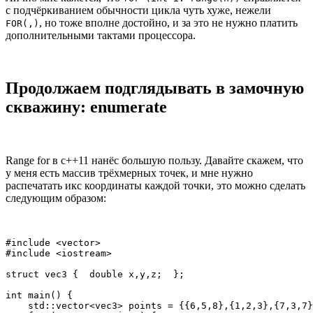
с подчёркиванием обычности цикла чуть хуже, нежели
, но тоже вполне достойно, и за это не нужно платить
FOR(,)
дополнительными тактами процессора.
Продолжаем подглядывать в замочную
скважину: enumerate
Range for в c++11 нанёс большую пользу. Давайте скажем, что
у меня есть массив трёхмерных точек, и мне нужно
распечатать икс координаты каждой точки, это можно сделать
следующим образом:
#include <vector>

#include <iostream>

struct vec3 {  double x,y,z;  };

int main() {

    std::vector<vec3> points = {{6,5,8},{1,2,3},{7,3,7}