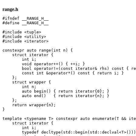
range.h
#ifndef __RANGE_H__

#define __RANGE_H__

#include <tuple>

#include <utility>

#include <iterator>

constexpr auto range(int n) {

    struct iterator {

        int i;

        void operator++() { ++i; }

        bool operator!=(const iterator& rhs) const { re
        const int &operator*() const { return i; }

    };

    struct wrapper {

        int n;

        auto begin() { return iterator{0}; }

        auto end()   { return iterator{n}; }

    };

    return wrapper{n};

}

template <typename T> constexpr auto enumerate(T && ite
    struct iterator {

        int i;

        typedef decltype(std::begin(std::declval<T>()))