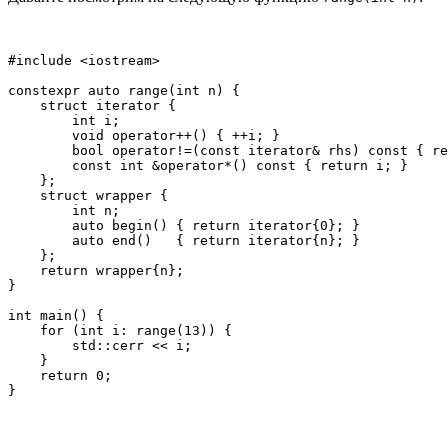
#include <iostream>

constexpr auto range(int n) {

    struct iterator {

        int i;

        void operator++() { ++i; }

        bool operator!=(const iterator& rhs) const { re
        const int &operator*() const { return i; }

    };

    struct wrapper {

        int n;

        auto begin() { return iterator{0}; }

        auto end()   { return iterator{n}; }

    };

    return wrapper{n};

}

int main() {

    for (int i: range(13)) {

        std::cerr << i;

    }

    return 0;

}