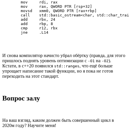
        mov     rdi, rax

        mov     rax, QWORD PTR [rsp+32]

        movsd   xmm0, QWORD PTR [rax+rbp]

        call    std::basic_ostream<char, std::char_trai
        add     rbx, 24

        add     rbp, 8

        cmp     r12, rbx

        jne     .L14
И снова компилятор начисто убрал обёртку (правда, для этого
пришлось поднять уровень оптимизации с
на
).
-O1
-O2
Кстати, в c++20 появился
, что ещё больше
std::ranges
упрощает написание такой функции, но я пока не готов
переходить на этот стандарт.
Вопрос залу
На ваш взгляд, каким должен быть совершенный цикл в
2020м году? Научите меня!