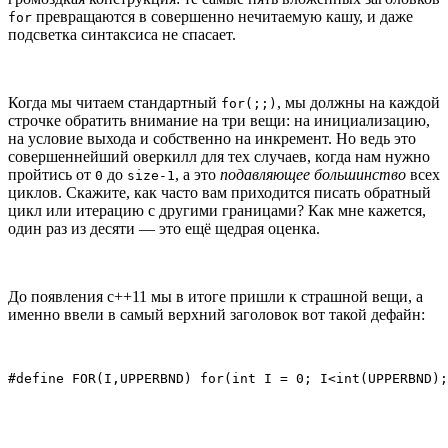
превращаются в совершенно нечитаемую кашу, и даже
for
подсветка синтаксиса не спасает.
Когда мы читаем стандартный
, мы должны на каждой
for(;;)
строчке обратить внимание на три вещи: на инициализацию,
на условие выхода и собственно на инкремент. Но ведь это
совершеннейший оверкилл для тех случаев, когда нам нужно
пройтись от
до
, а это
подавляющее большинство
всех
0
size-1
циклов. Скажите, как часто вам приходится писать обратный
цикл или итерацию с другими границами? Как мне кажется,
один раз из десяти — это ещё щедрая оценка.
До появления c++11 мы в итоге пришли к страшной вещи, а
именно ввели в самый верхний заголовок вот такой дефайн:
#define FOR(I,UPPERBND) for(int I = 0; I<int(UPPERBND);