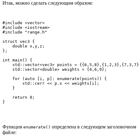
Итак, можно сделать следующим образом:
#include <vector>

#include <iostream>

#include "range.h"

struct vec3 {

    double x,y,z;

};

int main() {

    std::vector<vec3> points = {{6,5,8},{1,2,3},{7,3,7}
    std::vector<double> weights = {4,6,9};

    for (auto [i, p]: enumerate(points)) {

        std::cerr << p.x << weights[i];

    }

    return 0;

}
Функция
определена в следующем заголовочном
enumerate()
файле: