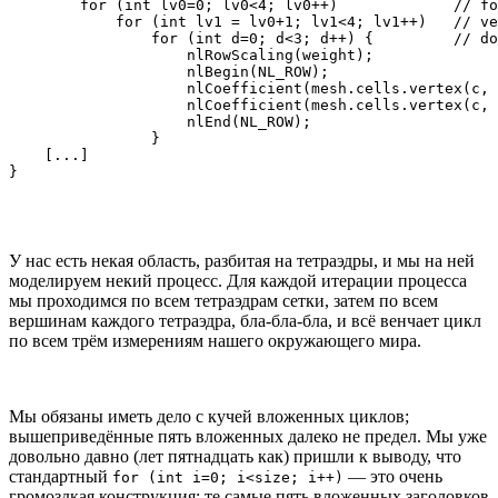
        for (int lv0=0; lv0<4; lv0++)             // fo
            for (int lv1 = lv0+1; lv1<4; lv1++)   // ve
                for (int d=0; d<3; d++) {         // do
                    nlRowScaling(weight);

                    nlBegin(NL_ROW);

                    nlCoefficient(mesh.cells.vertex(c, 
                    nlCoefficient(mesh.cells.vertex(c, 
                    nlEnd(NL_ROW);

                }

    [...]

}
У нас есть некая область, разбитая на тетраэдры, и мы на ней
моделируем некий процесс. Для каждой итерации процесса
мы проходимся по всем тетраэдрам сетки, затем по всем
вершинам каждого тетраэдра, бла-бла-бла, и всё венчает цикл
по всем трём измерениям нашего окружающего мира.
Мы обязаны иметь дело с кучей вложенных циклов;
вышеприведённые пять вложенных далеко не предел. Мы уже
довольно давно (лет пятнадцать как) пришли к выводу, что
стандартный
— это очень
for (int i=0; i<size; i++)
громоздкая конструкция: те самые пять вложенных заголовков