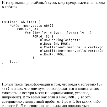
И тогда вышеприведённый кусок кода превращается из тыквы
в кабачок:
FOR(iter, nb_iter) {

    FOR(c, mesh.cells.nb())

        FOR(lv0, 4)

            for (int lv1 = lv0+1; lv1<4; lv1++)

                FOR(d, 3) {

                    nlRowScaling(weight);

                    nlBegin(NL_ROW);

                    nlCoefficient(mesh.cells.vertex(c, 
                    nlCoefficient(mesh.cells.vertex(c, 
                    nlEnd(NL_ROW);

                }

    [...]

}
Польза такой трансформации в том, что когда я встречаю
for
, я знаю, что мне нужно насторожиться и внимательно
(;;)
смотреть на все три места (инициализацию, условие,
инкремент). В то время как если я вижу
то это
FOR(,)
совершенно стандартный пробег от
до
без каких-либо
0
n-1
тонкостей. Я совершенно не предлагаю пользоваться