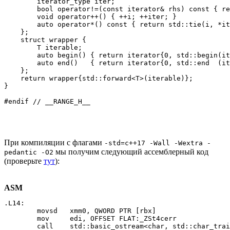
        iterator_type iter;

        bool operator!=(const iterator& rhs) const { re
        void operator++() { ++i; ++iter; }

        auto operator*() const { return std::tie(i, *it
    };

    struct wrapper {

        T iterable;

        auto begin() { return iterator{0, std::begin(it
        auto end()   { return iterator{0, std::end  (it
    };

    return wrapper{std::forward<T>(iterable)};

}

#endif // __RANGE_H__
При компиляции с флагами
-std=c++17 -Wall -Wextra -
мы получим следующий ассемблерный код
pedantic -O2
(проверьте
тут
):
ASM
.L14:

        movsd   xmm0, QWORD PTR [rbx]

        mov     edi, OFFSET FLAT:_ZSt4cerr

        call    std::basic_ostream<char, std::char_trai