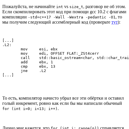
Пожалуйста, не начинайте
vs
, разговор не об этом.
int
size_t
Если скомпилировать этот код при помощи gcc 10.2 с флагами
компиляции
, то
-std=c++17 -Wall -Wextra -pedantic -O1
мы получим следующий ассемблерный код (проверьте
тут
):
[...]

.L2:

        mov     esi, ebx

        mov     edi, OFFSET FLAT:_ZSt4cerr

        call    std::basic_ostream<char, std::char_trai
        add     ebx, 1

        cmp     ebx, 13

        jne     .L2

[...]
То есть, компилятор начисто убрал все эти обёртки и оставил
голый инкремент, ровно как если бы мы написали обычный
.
for (int i=0; i<13; i++)
Лично мне кажется, что
справляется
for (int i: range(n))