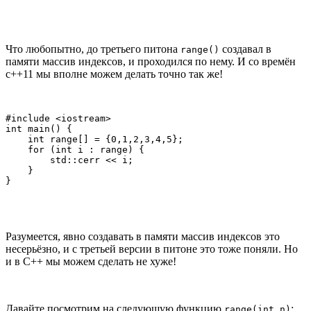
Что любопытно, до третьего питона
создавал в
range()
памяти массив индексов, и проходился по нему. И со времён
c++11 мы вполне можем делать точно так же!
#include <iostream>

int main() {

    int range[] = {0,1,2,3,4,5};

    for (int i : range) {

        std::cerr << i;

    }

}
Разумеется, явно создавать в памяти массив индексов это
несерьёзно, и с третьей версии в питоне это тоже поняли. Но
и в C++ мы можем сделать не хуже!
Давайте посмотрим на следующую функцию
:
range(int n)