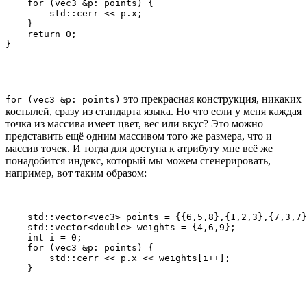
    for (vec3 &p: points) {

        std::cerr << p.x;

    }

    return 0;

}
это прекрасная конструкция, никаких
for (vec3 &p: points)
костылей, сразу из стандарта языка. Но что если у меня каждая
точка из массива имеет цвет, вес или вкус? Это можно
представить ещё одним массивом того же размера, что и
массив точек. И тогда для доступа к атрибуту мне всё же
понадобится индекс, который мы можем сгенерировать,
например, вот таким образом:
    std::vector<vec3> points = {{6,5,8},{1,2,3},{7,3,7}
    std::vector<double> weights = {4,6,9};

    int i = 0;

    for (vec3 &p: points) {

        std::cerr << p.x << weights[i++];

    }