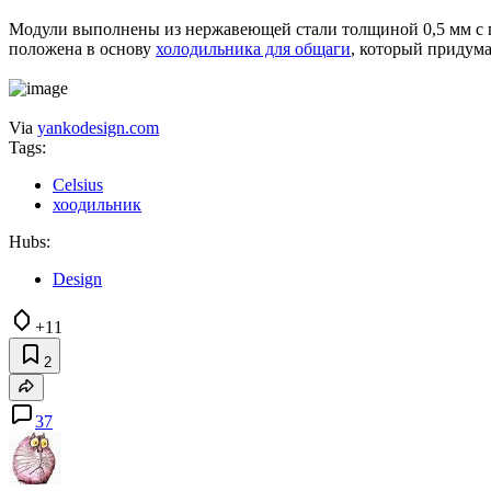
Модули выполнены из нержавеющей стали толщиной 0,5 мм с по
положена в основу
холодильника для общаги
, который придума
Via
yankodesign.com
Tags:
Celsius
хоодильник
Hubs:
Design
+11
2
37