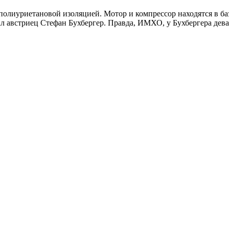
лиуриетановой изоляцией. Мотор и компрессор находятся в баз
л австриец Стефан Бухбергер. Правда, ИМХО, у Бухбергера дев