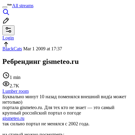
All streams
Login
BlackCats
Mar 1 2009 at 17:37
Ребрендинг gismeteo.ru
1 min
2.7K
Lumber room
Буквально минут 10 назад поменялся внешний вид(а может
нетолько)
портала gismeteo.ru. Для тех кто не знает — это самый
крупный российский портал о погоде
gismeteo.ru
так сильно портал не менялся с 2002 года.
на старый можно посмотреть: