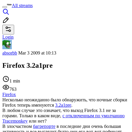
All streams
Login
absorbb
Mar 3 2009 at 10:13
Firefox 3.2a1pre
1 min
763
Firefox
Несколько неожиданно было обнаружить, что ночные сборки
Firefox теперь именуются
3.2a1pre
.
В любом случае это означает, что выход Firefox 3.1 не за
горами. Только в каком виде,
с отключенным по умолчанию
Tracemonkey
или нет?
В злосчастном
багрепорте
в последние дни очень большая
активность и все выглядит будто они его вот-вот пофиксят.