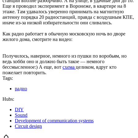
станций вполне разборчиво. А на улице, в удачные дни до 10.
Еще я проводил эксперимент в Воронеже, в квартире на 8
этаже. Там удавалось уверенно принимать на магнитную
антенну порядка 20 радиостанций, правда с воздушным КПЕ,
иначе из-за низкой избирательности они сливались.
Как радио работает в обычную московскую ночь во дворе
жилого дома, смотрите на видео:
Получилось, наверное, немного из пушки по воробьям, но
ведь хобби оно и должно быть такое — немного
бессмысленное:) А еще, вот
схема
целиком, вдруг кто
пожелает повторить.
Tags:
радио
Hubs:
DIY
Sound
Development of communication systems
Circuit design