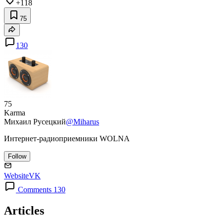
+118
75
130
75
Karma
Михаил Русецкий
@Miharus
Интернет-радиоприемники WOLNA
Follow
Website
VK
Comments 130
Articles