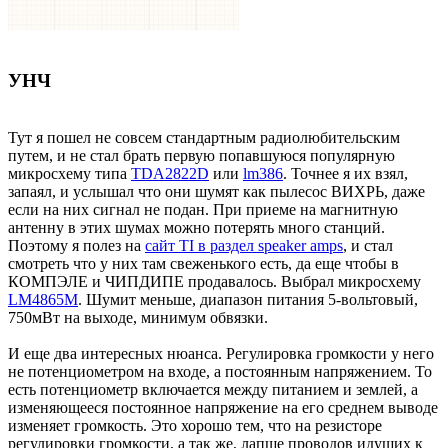
УНЧ
Тут я пошел не совсем стандартным радиолюбительским
путем, и не стал брать первую попавшуюся популярную
микросхему типа
TDA2822D
или
lm386
. Точнее я их взял,
запаял, и услышал что они шумят как пылесос ВИХРЬ, даже
если на них сигнал не подан. При приеме на магнитную
антенну в этих шумах можно потерять много станций.
Поэтому я полез на
сайт TI в раздел speaker amps
, и стал
смотреть что у них там свеженького есть, да еще чтобы в
КОМПЭЛЕ и ЧИПДИПЕ продавалось. Выбрал микросхему
LM4865M
. Шумит меньше, диапазон питания 5-вольтовый,
750мВт на выходе, минимум обвязки.
И еще два интересных нюанса. Регулировка громкости у него
не потенциометром на входе, а постоянным напряжением. То
есть потенциометр включается между питанием и землей, а
изменяющееся постоянное напряжение на его среднем выводе
изменяет громкость. Это хорошо тем, что на резисторе
регулировки громкости, а так же, лапше проводов идущих к