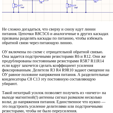
Не сложно догадаться, что сверху и снизу идут линии
питания. Цепочки R8C5C6 и аналогичные в других каскадах
призваны разделять каскады по питанию, чтобы избежать
обратной связи через питающую линию.
ОУ включены по схеме с отрицательной обратной связью.
Она задается подстрочными резисторами R6 и R12. Они же
продублированы постоянными резисторами R5R7 R11R14
если вдруг захочется сделать коэффициент усиления
фиксированным. Делители R3 R4 R9R10 задают смещение на
ОУ равное половине напряжения питания. А разделительные
конденсаторы C8 C13 эту постоянную составляющую
убирают.
Такой нехитрый усилок позволяет получить из «ничего» на
выходе магнитной(!) антенны сигнал размахом несколько
вольт, до напряжения питания. Единственное что нужно —
это подстроить усиление делителями или подстроечными
резисторами, чтобы не было переусиления.