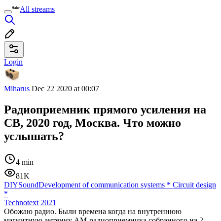
All streams
Login
Miharus
Dec 22 2020 at 00:07
Радиоприемник прямого усиления на
СВ, 2020 год, Москва. Что можно
услышать?
4 min
81K
DIY
Sound
Development of communication systems
*
Circuit design
*
Technotext 2021
Обожаю радио. Были времена когда на внутреннюю
магнитную антенну АМ-радиоприемника собранного на 2