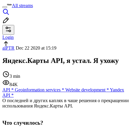
All streams
Login
alPTR
Dec 22 2020 at 15:19
Яндекс.Карты API, я устал. Я ухожу
3 min
84K
API
*
Geoinformation services
*
Website development
*
Yandex
API
*
О последней и других каплях в чаше решения о прекращении
использования Яндекс.Карты API.
Что случилось?