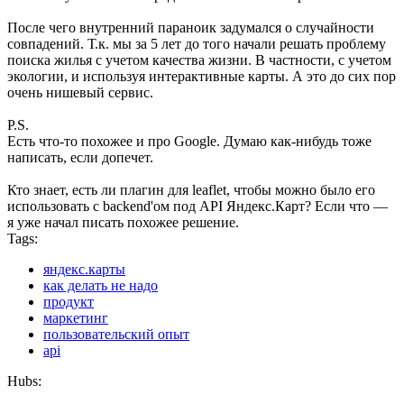
После чего внутренний параноик задумался о случайности
совпадений. Т.к. мы за 5 лет до того начали решать проблему
поиска жилья с учетом качества жизни. В частности, с учетом
экологии, и используя интерактивные карты. А это до сих пор
очень нишевый сервис.
P.S.
Есть что-то похожее и про Google. Думаю как-нибудь тоже
написать, если допечет.
Кто знает, есть ли плагин для leaflet, чтобы можно было его
использовать с backend'ом под API Яндекс.Карт? Если что —
я уже начал писать похожее решение.
Tags:
яндекс.карты
как делать не надо
продукт
маркетинг
пользовательский опыт
api
Hubs: