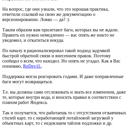
На вопрос, где они узнали, что это хорошая практика,
ответили ссылкой на свою же документацию о
версионировании. Ловко — да? :)
Таким образом вам прилетают баги, которых вы не ждали.
Править их нужно немедленно — вас опять же никто не
уведомил, и откатиться некуда.
По началу я рационализировал такой подход задумкой
быстрой обратной связи и внесением правок. Поэтому
сообщал о всем, что находил. Но опять не угадал. Как я Вас
понимаю,
ReDev1L
.
Поддержка могла реагировать годами. И даже поправленные
баги могут возвращаться.
Т.е. вы должны сами отслеживать и знать все изменения, даже
те, которые внутри кода, и вносить правки в соответствии с
планом работ Яндекса.
Так и получается, что работаешь то с отсутствием отзывчивых
стилей карт, то с неработающей потайловой загрузкой у
объектных карт, то с недокэшем тайлов подложки и др.