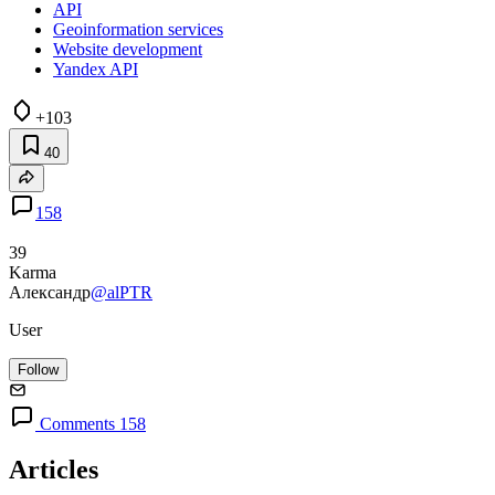
API
Geoinformation services
Website development
Yandex API
+103
40
158
39
Karma
Александр
@alPTR
User
Follow
Comments 158
Articles