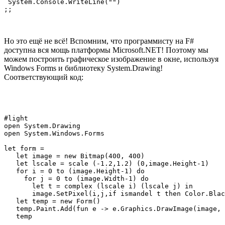
 System.Console.WriteLine("")

Но это ещё не всё! Вспомним, что программисту на F#
доступна вся мощь платформы Microsoft.NET! Поэтому мы
можем построить графическое изображение в окне, используя
Windows Forms и библиотеку System.Drawing!
Соответствующий код:
#light

open System.Drawing

open System.Windows.Forms

let form =

   let image = new Bitmap(400, 400)

   let lscale = scale (-1.2,1.2) (0,image.Height-1)

   for i = 0 to (image.Height-1) do

     for j = 0 to (image.Width-1) do

       let t = complex (lscale i) (lscale j) in

       image.SetPixel(i,j,if ismandel t then Color.Blac
   let temp = new Form()

   temp.Paint.Add(fun e -> e.Graphics.DrawImage(image, 
   temp
