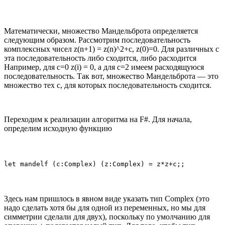
Математически, множество Мандельброта определяется
следующим образом. Рассмотрим последовательность
комплексных чисел z(n+1) = z(n)^2+c, z(0)=0. Для различных c
эта последовательность либо сходится, либо расходится
Например, для c=0 z(i) = 0, а для c=2 имеем расходящуюся
последовательность. Так вот, множество Мандельброта — это
множество тех c, для которых последовательность сходится.
Переходим к реализации алгоритма на F#. Для начала,
определим исходную функцию
let mandelf (c:Complex) (z:Complex) = z*z+c;;
Здесь нам пришлось в явном виде указать тип Complex (это
надо сделать хотя бы для одной из переменных, но мы для
симметрии сделали для двух), поскольку по умолчанию для