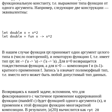
функциональную константу, т.е. выражение типа функции от
одного аргумента. Например, следующие две конструкции —
эквивалентны:
let double x = x*2

let double = fun x -> x*2
В нашем случае функция rpt принимает один аргумент целого
типа n (число повторений), и некоторую функцию f, т.е. имеет
тип rpt: int -> ('a -> 'a) -> ('a -> 'a). Для n=0 возвращается
тождественная функция, а для n>0 — композиция f и (n-1)-
кратного применения f. Запись 'a означает полиморфный тип,
т.е. вместо него может быть любой допустимый тип данных.
Возврящаясь к нашей задаче, вспомним, что для
фиксированного c частичное применение каррированной
функции (mandelf c) будет функцией одного аргумента (x), и
применим к этой функции функцию многократной
композиции. В результате, |z(20)| вычислится как
rpt 20