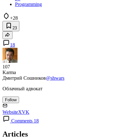
Programming
+28
23
18
107
Karma
Дмитрий Сошников
@shwars
Облачный адвокат
Follow
Website
X
VK
Comments 18
Articles