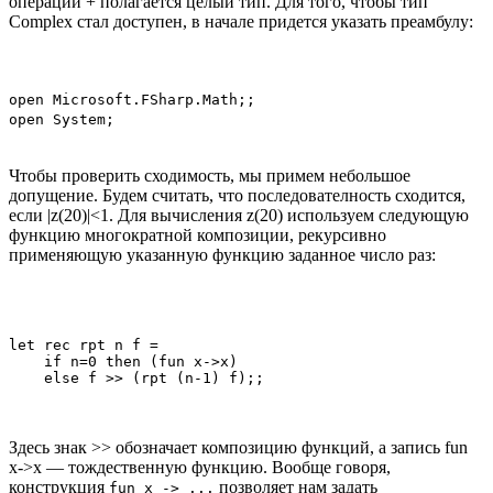
операции + полагается целый тип. Для того, чтобы тип
Complex стал доступен, в начале придется указать преамбулу:
open Microsoft.FSharp.Math;;
open System;
Чтобы проверить сходимость, мы примем небольшое
допущение. Будем считать, что последователность сходится,
если |z(20)|<1. Для вычисления z(20) используем следующую
функцию многократной композиции, рекурсивно
применяющую указанную функцию заданное число раз:
let rec rpt n f =

    if n=0 then (fun x->x)

Здесь знак >> обозначает композицию функций, а запись fun
x->x — тождественную функцию. Вообще говоря,
конструкция
позволяет нам задать
fun x -> ...