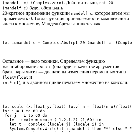
. Действительно,
(mandelf c) (Complex.zero)
rpt 20
будет обозначать
(mandelf c)
20-кратное применение функции
, которое затем мы
mandelf с
применяем к 0. Тогда функция принадлежности комплексного
числа к множеству Мандельброта запишется как
let ismandel c = Complex.Abs(rpt 20 (mandelf c) (Comple
Остальное — дело техники. Определяем функцию
масштабирования
(она будет в качестве аргументов
scale
брать пары чисел — диапазоны изменения переменных типа
и
float*float
), и в двойном цикле печатаем множество на консоли:
int*int
let scale (x:float,y:float) (u,v) n = float(n-u)/float(
for i = 1 to 60 do

 for j = 1 to 60 do

   let lscale = scale (-1.2,1.2) (1,60) in

   let t = complex (lscale j) (lscale i) in 

   System.Console.Write(if ismandel t then "*" else " "