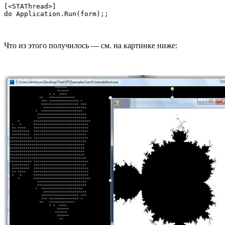
[<STAThread>]

Что из этого получилось — см. на картинке ниже: