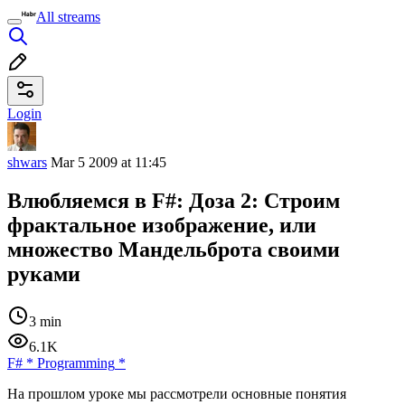
All streams
Login
shwars
Mar 5 2009 at 11:45
Влюбляемся в F#: Доза 2: Строим
фрактальное изображение, или
множество Мандельброта своими
руками
3 min
6.1K
F#
*
Programming
*
На прошлом уроке мы рассмотрели основные понятия