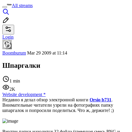
All streams
Login
Boomburum
Mar 29 2009 at 11:14
Шпаргалки
1 min
2K
Website development
*
Недавно я делал обзор электронной книги
Orsio b731
.
Внимательные читатели узрели на фотографиях папку
шпаргалок и попросили поделиться. Что ж, держите! ;)
Внутри папки находится 32 файла (гремучая смесь PNG и