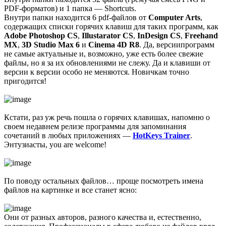
PDF-форматов) и 1 папка — Shortcuts.
Внутри папки находится 6 pdf-файлов от
Computer Arts
,
содержащих списки горячих клавиш для таких программ, как
Adobe Photoshop CS
,
Illustarator CS
,
InDesign CS
,
Freehand
MX
,
3D Studio Max 6
и
Cinema 4D R8
. Да, версиипрограмм
не самые актуальные и, возможно, уже есть более свежие
файлы, но я за их обновлениями не слежу. Да и клавиши от
версии к версии особо не меняются. Новичкам точно
пригодится!
Кстати, раз уж речь пошла о горячих клавишах, напомню о
своем недавнем релизе программы для запоминания
сочетаний в любых приложениях —
HotKeys Trainer
.
Энтузиасты, you are welcome!
По поводу остальных файлов… проще посмотреть имена
файлов на картинке и все станет ясно:
Они от разных авторов, разного качества и, естественно,