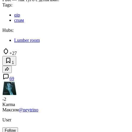
Tags:
qip
спам
Hubs:
Lumber room
+27
1
69
-2
Karma
Максим
@neytrino
User
Follow