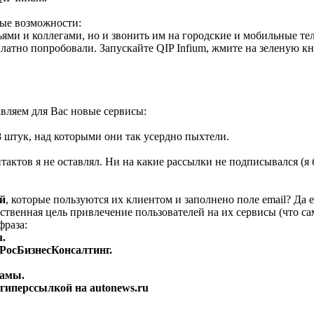
вые возможности:
ьями и коллегами, но и звонить им на городские и мобильные т
латно попробовали. Запускайте QIP Infium, жмите на зеленую кн
авляем для Вас новые сервисы:
 штук, над которыми они так усердно пыхтели.
тактов я не оставлял. Ни на какие рассылки не подписывался (я 
ей
, которые пользуются их клиентом и заполнено поле email? Д
твенная цель привлечение пользователей на их сервисы (что са
фраза:
u.
 РосБизнесКонсалтинг.
ламы.
гиперссылкой на autonews.ru