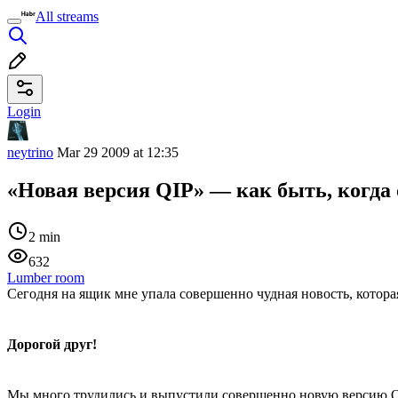
All streams
Login
neytrino
Mar 29 2009 at 12:35
«Новая версия QIP» — как быть, когда 
2 min
632
Lumber room
Сегодня на ящик мне упала совершенно чудная новость, котора
Дорогой друг!
Мы много трудились и выпустили совершенно новую версию QI