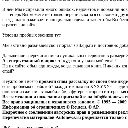
В ней Мы исправили много ошибок, недочетов и добавили но
— теперь Вы можете не только переписываться со своими друз
всегда настораживает и специально сделали так, чтобы Вы бесп
и разговаривайте.
Условия пробных звонков тут
Мы активно развиваем свой портал start.qip.ru и постоянно доб
Дальше идет перечисление их уникальных сервисов в размере 8
А теперь главный вопрос:
от куда они узнали мой email?
На их сайте я был единожды, когда скачивал квип. Никаких кон
email?
Неужто они всего
провели спам-рассылку по своей базе люд
есть проблемы с работой? заходите к нам на ХУХУХУ» — единс
новости из жизни автомобилей» в футере которого интересная 
Все замечания и пожелания присылайте на info@autonews.r
Все права защищены и охраняются законом. © 1995 — 2009
Информация об ограничениях © Reuters, © AP.
Подробнее о соблюдении авторских прав и размещении рек
Перепечатка материалов Autonews.ru разрешается только с 
РБК — так туго с деньгами?