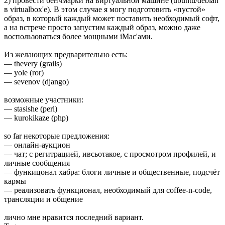
2) провести бенчмарки на виртуальной машине (ubuntu/debian
в virtualbox'е). В этом случае я могу подготовить «пустой»
образ, в который каждый может поставить необходимый софт,
а на встрече просто запустим каждый образ, можно даже
воспользоваться более мощными iMac'ами.
Из желающих предварительно есть:
— thevery (grails)
— yole (ror)
— sevenov (django)
возможные участники:
— stasishe (perl)
— kurokikaze (php)
so far некоторые предложения:
— онлайн-аукцион
— чат; с регитрацией, ивсьотакое, с просмотром профилей, и
личные сообщения
— функицонал хабра: блоги личные и общественные, подсчёт
кармы
— реализовать функционал, необходимый для coffee-n-code,
трансляции и общение
лично мне нравится последний вариант.