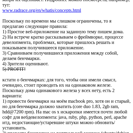
тут:
www.radrace.org/en/whatis/concepts.html
Поскольку по времени мы слишком ограничены, то я
предлагаю следующие правила:
1) Простое веб-приложение на заданную тему пишем дома.
2) На встрече кратко рассказываем о фреймворке, процессе
девелопмента, проблемах, которые пришлось решать и
показываем получившееся приложение.
3) Сравниваем получившиеся приложения между собой,
делаем бенчмарки.
4) Зрители оценивают.
5) PROFIT!
кстати о бенчмарках: для того, чтобы они имели смысл,
очевидно, стоит проводить их на одинаковом железе.
Поскольку дома одинакового железа у всех нету, есть 2
варианта:
1) провести бенчмарки на моём macbook pro, хотя он и старый,
но для бенчмарка должно хватить (core duo 1.83, 2gb ram,
hdd@7200 rpm). На mac os x искаропки имеется почти любой
софт для вебдевелопмента: java, ruby, php, python, perl, apache
итд, недостающие/устаревшие штуки можно обновить/
установить.