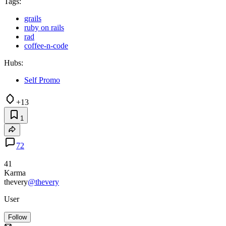
Tags:
grails
ruby on rails
rad
coffee-n-code
Hubs:
Self Promo
+13
1
72
41
Karma
thevery
@thevery
User
Follow