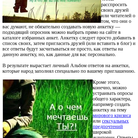
расспросить
своих друзей
или читателей о
том, что они о
вас думают, не обязательно создавать новую анкетку —
подходящий опросник можно выбрать прямо на сайте в
каталоге избранных анкет. Анкетку следует просто добавить в
список своих, затем пригласить друзей (или вставить в блог) и
все ответы будут засчитываться не просто, как ответы на
данную анкетку, но, как данные для вас персонально.
В результате вырастает личный Альбом ответов на анкетки,
которые народ заполнял специально по вашему приглашению.
Кроме этого,
конечно, можно
устраивать опросы
общего характера,
например создать
анкетку на тему
мирового кризиса
или
сексуальных
предпочтений
широкой
аудитории. Ответы