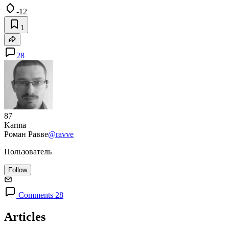
-12
1
28
87
Karma
Роман Равве
@ravve
Пользователь
Follow
Comments 28
Articles