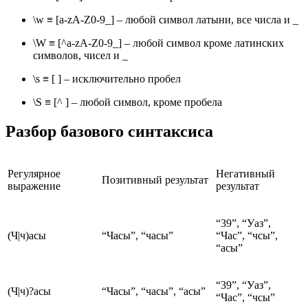
\w ≡ [a-zA-Z0-9_] – любой символ латыни, все числа и _
\W ≡ [^a-zA-Z0-9_] – любой символ кроме латинских
символов, чисел и _
\s ≡ [ ] – исключительно пробел
\S ≡ [^ ] – любой символ, кроме пробела
Разбор базового синтаксиса
Регулярное
Негативный
Позитивный результат
выражение
результат
“39”, “Уаз”,
(Ч|ч)асы
“Часы”, “часы”
“Час”, “чсы”,
“асы”
“39”, “Уаз”,
(Ч|ч)?асы
“Часы”, “часы”, “асы”
“Час”, “чсы”