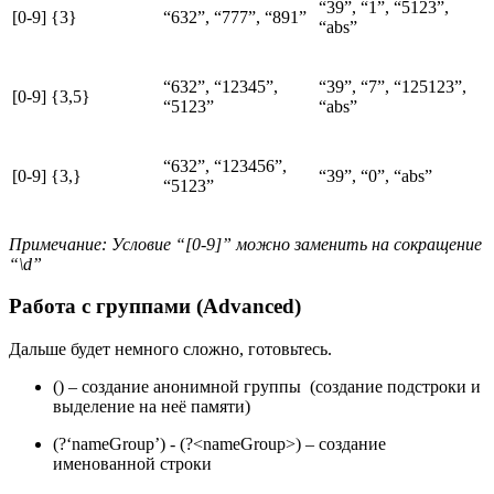
“39”, “1”, “5123”,
[0-9] {3}
“632”, “777”, “891”
“abs”
“632”, “12345”,
“39”, “7”, “125123”,
[0-9] {3,5}
“5123”
“abs”
“632”, “123456”,
[0-9] {3,}
“39”, “0”, “abs”
“5123”
Примечание: Условие “[0-9]” можно заменить на сокращение
“\d”
Работа с группами (Advanced)
Дальше будет немного сложно, готовьтесь.
() – создание анонимной группы (создание подстроки и
выделение на неё памяти)
(?‘nameGroup’) - (?<nameGroup>) – создание
именованной строки