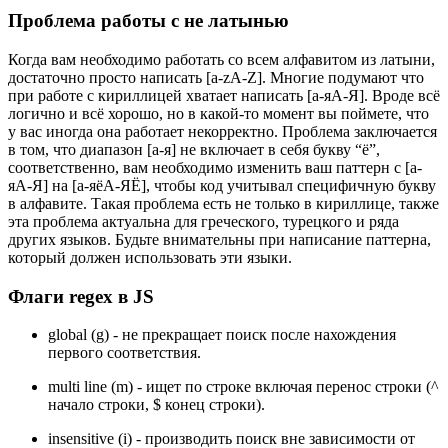
Проблема работы с не латынью
Когда вам необходимо работать со всем алфавитом из латыни,
достаточно просто написать [a-zA-Z]. Многие подумают что
при работе с кириллицей хватает написать [а-яА-Я]. Вроде всё
логично и всё хорошо, но в какой-то момент вы поймете, что
у вас иногда она работает некорректно. Проблема заключается
в том, что диапазон [а-я] не включает в себя букву “ё”,
соответственно, вам необходимо изменить ваш паттерн с [а-
яА-Я] на [а-яёА-ЯË], чтобы код учитывал специфичную букву
в алфавите. Такая проблема есть не только в кириллице, также
эта проблема актуальна для греческого, турецкого и ряда
других языков. Будьте внимательны при написание паттерна,
который должен использовать эти языки.
Флаги regex в JS
global (g) - не прекращает поиск после нахождения
первого соответствия.
multi line (m) - ищет по строке включая перенос строки (^
начало строки, $ конец строки).
insensitive (i) - производить поиск вне зависимости от