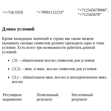
“+712345678900”,
^\+7\d{10}$
“+79991112233”
“+712345678”
Длина условий
Кроме валидации значений в строке мы также можем
указывать сколько символов должно проходить одно и тоже
условие. Есть всего три возможности работать длиной
условий:
{3} – обязательное кол-во символов для условия
{3,5} – мин. и макс. кол-во символов для условия
{3,} – обязательное мин. кол-во и неограниченное макс.
кол-во
Регулярное
Позитивный
Негативный
выражение
результат
результат