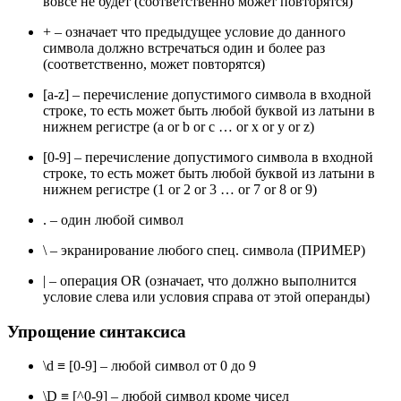
вовсе не будет (соответственно может повторятся)
+ – означает что предыдущее условие до данного
символа должно встречаться один и более раз
(соответственно, может повторятся)
[a-z] – перечисление допустимого символа в входной
строке, то есть может быть любой буквой из латыни в
нижнем регистре (a or b or c … or x or y or z)
[0-9] – перечисление допустимого символа в входной
строке, то есть может быть любой буквой из латыни в
нижнем регистре (1 or 2 or 3 … or 7 or 8 or 9)
. – один любой символ
\ – экранирование любого спец. символа (ПРИМЕР)
| – операция OR (означает, что должно выполнится
условие слева или условия справа от этой операнды)
Упрощение синтаксиса
\d ≡ [0-9] – любой символ от 0 до 9
\D ≡ [^0-9] – любой символ кроме чисел