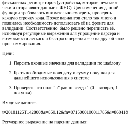
фискальных регистраторов (устройства, которые печатают
чеки и отправляют данные в ФНС). Для изменения данной
функции требовалось внимательно смотреть, проверять
каждую строчку кода. Позже вариантов стало так много и
появилась необходимость использовать её на фронте для
валидации. Соответственно, было решено переписать её,
используя регулярные выражения для упрощение парсера и
возможности легкого и быстрого переноса его на другой язык
программирования.
Цели:
Парсить входные значения для валидации по шаблону
Брать необходимые поля дату и сумму покупки для
дальнейшего использования в системе.
Проверять что поле “n” равно всегда 1 (0 – возврат, 1 –
покупка)
Входные данные:
t=20181125T142800&s=850.12&fn=8715000100011785&i=86841
Регулярное выражение на парсинг данных: