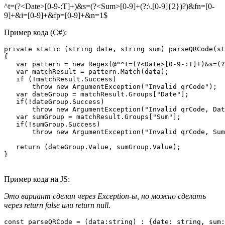
^t=(?<Date>[0-9-:T]+)&s=(?<Sum>[0-9]+(?:\.[0-9]{2})?)&fn=[0-
9]+&i=[0-9]+&fp=[0-9]+&n=1$
Пример кода (C#):
private static (string date, string sum) parseQRCode(st
{

   var pattern = new Regex(@"^t=(?<Date>[0-9-:T]+)&s=(?
   var matchResult = pattern.Match(data);

   if (!matchResult.Success)

       throw new ArgumentException("Invalid qrCode");

   var dateGroup = matchResult.Groups["Date"];

   if(!dateGroup.Success)

       throw new ArgumentException("Invalid qrCode, Dat
   var sumGroup = matchResult.Groups["Sum"];

   if(!sumGroup.Success)

       throw new ArgumentException("Invalid qrCode, Sum
   return (dateGroup.Value, sumGroup.Value);

}
Пример кода на JS:
Это вариант сделан через Exception-ы, но можно сделать
через return false или return null.
const parseQRCode = (data:string) : {date: string, sum: