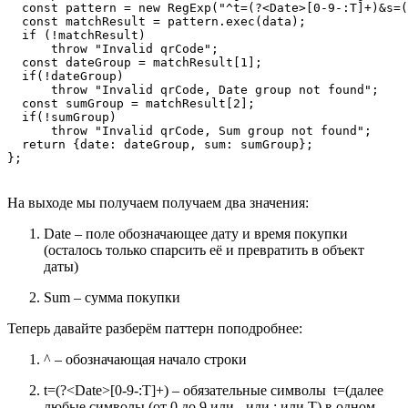
  const pattern = new RegExp("^t=(?<Date>[0-9-:T]+)&s=(
  const matchResult = pattern.exec(data);

  if (!matchResult)

      throw "Invalid qrCode";

  const dateGroup = matchResult[1];

  if(!dateGroup)

      throw "Invalid qrCode, Date group not found";

  const sumGroup = matchResult[2];

  if(!sumGroup)

      throw "Invalid qrCode, Sum group not found";

  return {date: dateGroup, sum: sumGroup};

};
На выходе мы получаем получаем два значения:
Date – поле обозначающее дату и время покупки
(осталось только спарсить её и превратить в объект
даты)
Sum – сумма покупки
Теперь давайте разберём паттерн поподробнее:
^ – обозначающая начало строки
t=(?<Date>[0-9-:T]+) – обязательные символы t=(далее
любые символы (от 0 до 9 или - или : или T) в одном