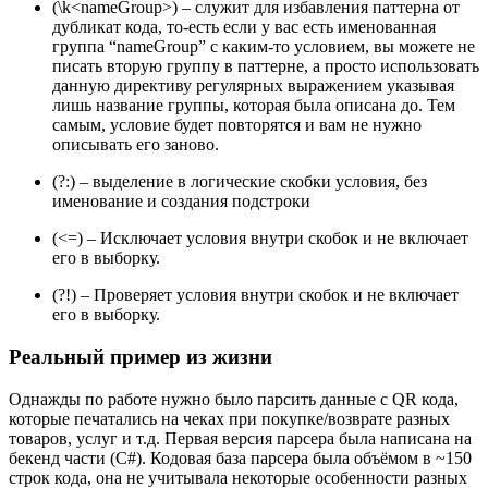
(\k<nameGroup>) – служит для избавления паттерна от
дубликат кода, то-есть если у вас есть именованная
группа “nameGroup” с каким-то условием, вы можете не
писать вторую группу в паттерне, а просто использовать
данную директиву регулярных выражением указывая
лишь название группы, которая была описана до. Тем
самым, условие будет повторятся и вам не нужно
описывать его заново.
(?:) – выделение в логические скобки условия, без
именование и создания подстроки
(<=) – Исключает условия внутри скобок и не включает
его в выборку.
(?!) – Проверяет условия внутри скобок и не включает
его в выборку.
Реальный пример из жизни
Однажды по работе нужно было парсить данные с QR кода,
которые печатались на чеках при покупке/возврате разных
товаров, услуг и т.д. Первая версия парсера была написана на
бекенд части (C#). Кодовая база парсера была объёмом в ~150
строк кода, она не учитывала некоторые особенности разных