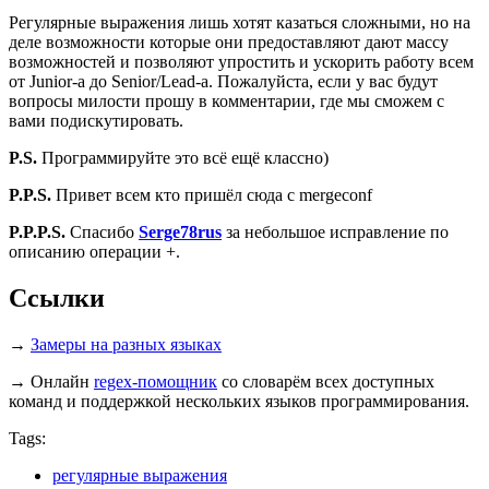
Регулярные выражения лишь хотят казаться сложными, но на
деле возможности которые они предоставляют дают массу
возможностей и позволяют упростить и ускорить работу всем
от Junior-а до Senior/Lead-a. Пожалуйста, если у вас будут
вопросы милости прошу в комментарии, где мы сможем с
вами подискутировать.
P.S.
Программируйте это всё ещё классно)
P.P.S.
Привет всем кто пришёл сюда с mergeconf
P.P.P.S.
Спасибо
Serge78rus
за небольшое исправление по
описанию операции +.
Ссылки
→
Замеры на разных языках
→ Онлайн
regex-помощник
со словарём всех доступных
команд и поддержкой нескольких языков программирования.
Tags:
регулярные выражения