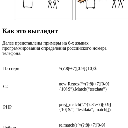
Как это выглядит
Далее представлены примеры на 6-х языках
программирования определения российского номера
телефона.
Паттерн
^(?:8|\+7)[0-9]{10}$
new Regex(“^(?:8|\+7)[0-9]
C#
{10}$”).Match(“testdata”)
preg_match(“/^(?:8|\+7)[0-9]
PHP
{10}$/”, “testdata”, match[])
re.match(r’^(?:8|\+7)[0-9]
Python