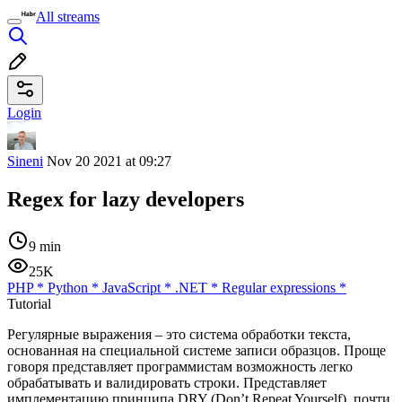
All streams
Login
Sineni
Nov 20 2021 at 09:27
Regex for lazy developers
9 min
25K
PHP
*
Python
*
JavaScript
*
.NET
*
Regular expressions
*
Tutorial
Регулярные выражения – это система обработки текста,
основанная на специальной системе записи образцов. Проще
говоря представляет программистам возможность легко
обрабатывать и валидировать строки. Представляет
имплементацию принципа DRY (Don’t Repeat Yourself), почти