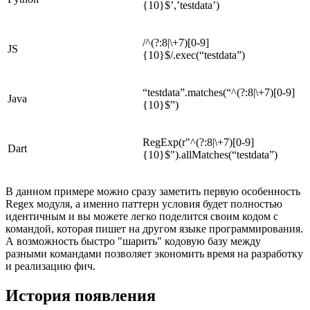
{10}$’,’testdata’)
/^(?:8|\+7)[0-9]
JS
{10}$/.exec(“testdata”)
“testdata”.matches(“^(?:8|\+7)[0-9]
Java
{10}$”)
RegExp(r"^(?:8|\+7)[0-9]
Dart
{10}$").allMatches(“testdata”)
В данном примере можно сразу заметить первую особенность
Regex модуля, а именно паттерн условия будет полностью
идентичным и вы можете легко поделится своим кодом с
командой, которая пишет на другом языке программирования.
А возможность быстро "шарить" кодовую базу между
разными командами позволяет экономить время на разработку
и реализацию фич.
История появления