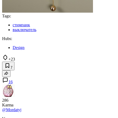
Tags:
стимпанк
выключатель
Hubs:
Design
+23
7
16
286
Karma
@Mordatyj