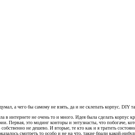
мал, а чего бы самому не взять, да и не склепать корпус. DIY та
ала в интернете не очень то и много. Идея была сделать корпус к
рии. Первая, это модинг конторы и энтузиасты, что побогаче, кот
собственно не дешево. И вторые, те кто как и я тратить состояни
казалось смотреть то особо и не на что, такие брали какой-нибуд