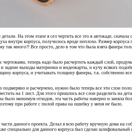
детали. На этом этапе я сел чертить все это в автокаде, сначала
духа внутри корпуса, получилось вроде неплохо. Размер корпуса
так много?! Все просто, дело в том что была взята фанера толщ
 чертежами, теперь надо было расчертить каждый слой, продумат
а и задние выходы материнки и видеокарты, и кучу всяких подо
щину корпуса, и учитывать толщину фанеры, т.к. собственно все
ло подмеряно и расчерчено, нужно было теперь все эти слои пол
естить на 1 лист. Для этого пришлось все слои разделить на дета
ы было минимум отходов, эта часть работы наверно и заняла бол
поэтому при работе с пилой права на ошибку у меня не было.
части данного проекта. Делал я всю работу вручную дома на со
акже специально для данного корпуса был сделан шлифовальный 