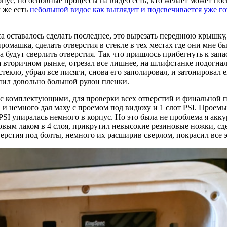
рпус, но основные процессы на видео есть, кто желает может по
м же есть
небольшой видос как выглядит и подсвечивается уже г
 оставалось сделать последнее, это вырезать переднюю крышку, 
 промашка, сделать отверстия в стекле в тех местах где они мне 
гда будут сверлить отверстия. Так что пришлось прибегнуть к за
 вторичном рынке, отрезал все лишнее, на шлифстанке подогнал
текло, убрал все писяги, снова его заполировал, и затонировал е
купил довольно большой рулон пленки.
 с комплектующими, для проверки всех отверстий и финальной п
и немного дал маху с проемом под видюху и 1 слот PSI. Проемы
PSI упиралась немного в корпус. Но это была не проблема я акк
вым лаком в 4 слоя, прикрутил невысокие резиновые ножки, сдел
верстия под болты, немного их расширив сверлом, покрасил все 