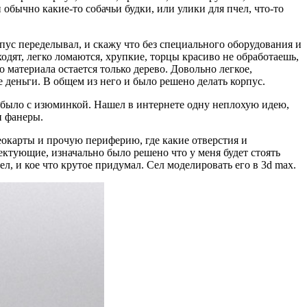
 обычно какие-то собачьи будки, или улики для пчел, что-то
рпус переделывал, и скажу что без специального оборудования и
одят, легко ломаются, хрупкие, торцы красиво не обработаешь,
 материала остается только дерево. Довольно легкое,
е деньги. В общем из него и было решено делать корпус.
ы было с изюминкой. Нашел в интернете одну неплохую идею,
и фанеры.
еокарты и прочую периферию, где какие отверстия и
ктующие, изначально было решено что у меня будет стоять
л, и кое что крутое придумал. Сел моделировать его в 3d max.