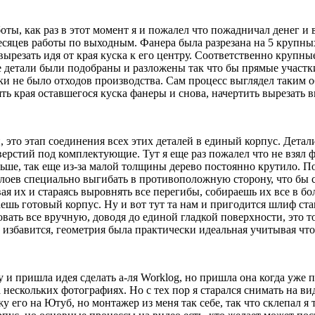
ы, как раз в этот момент я и пожалел что пожадничал денег и в
есяцев работы по выходным. Фанера была разрезана на 5 крупных
езать идя от края куска к его центру. Соответственно крупные 
е детали были подобраны и разложены так что бы прямые участк
ки не было отходов производства. Сам процесс выглядел таким о
 края оставшегося куска фанеры и снова, начертить вырезать в
, это этап соединения всех этих деталей в единый корпус. Детал
ерстий под комплектующие. Тут я еще раз пожалел что не взял ф
ьше, так еще из-за малой толщины дерево постоянно крутило. По
лоев специально выгибать в противоположную сторону, что бы 
вая их и стараясь выровнять все перегибы, собираешь их все в 
шь готовый корпус. Ну и вот тут та нам и пригодится шлиф ста
ать все вручную, доводя до единой гладкой поверхности, это т
 избавится, геометрия была практически идеальная учитывая что
у и пришла идея сделать а-ля Worklog, но пришла она когда уже 
нескольких фотографиях. Но с тех пор я старался снимать на вид
у его на Ютуб, но монтажер из меня так себе, так что склепал 