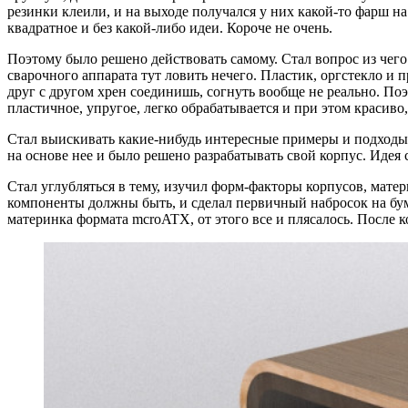
резинки клеили, и на выходе получался у них какой-то фарш на 
квадратное и без какой-либо идеи. Короче не очень.
Поэтому было решено действовать самому. Стал вопрос из чего 
сварочного аппарата тут ловить нечего. Пластик, оргстекло и 
друг с другом хрен соединишь, согнуть вообще не реально. Поэ
пластичное, упругое, легко обрабатывается и при этом красиво
Стал выискивать какие-нибудь интересные примеры и подходы в
на основе нее и было решено разрабатывать свой корпус. Идея с
Стал углубляться в тему, изучил форм-факторы корпусов, мате
компоненты должны быть, и сделал первичный набросок на бума
материнка формата mcroATX, от этого все и плясалось. После к