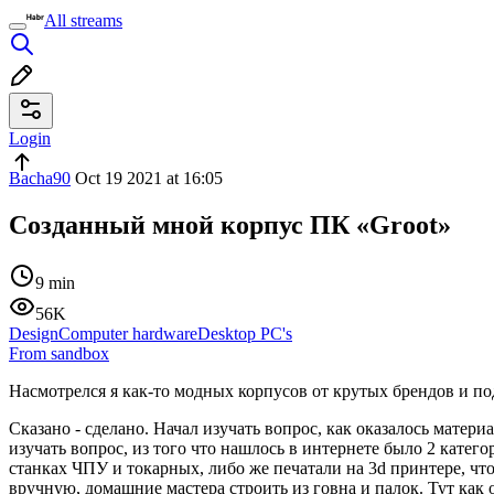
All streams
Login
Bacha90
Oct 19 2021 at 16:05
Созданный мной корпус ПК «Groot»
9 min
56K
Design
Computer hardware
Desktop PC's
From sandbox
Насмотрелся я как-то модных корпусов от крутых брендов и поду
Сказано - сделано. Начал изучать вопрос, как оказалось матери
изучать вопрос, из того что нашлось в интернете было 2 катего
станках ЧПУ и токарных, либо же печатали на 3d принтере, что 
вручную, домашние мастера строить из говна и палок. Тут как о