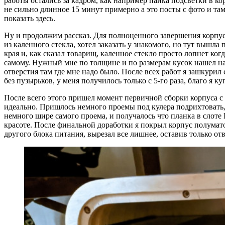
работы остались за кадром, как например пайка подсветки в ко
не сильно длинное 15 минут примерно а это посты с фото и та
показать здесь.
Ну и продолжим рассказ. Для полноценного завершения корпуса
из каленного стекла, хотел заказать у знакомого, но тут вышла
края и, как сказал товарищ, каленное стекло просто лопнет ко
самому. Нужный мне по толщине и по размерам кусок нашел на
отверстия там где мне надо было. После всех работ я зашкурил с
без пузырьков, у меня получилось только с 5-го раза, благо я 
После всего этого пришел момент первичной сборки корпуса с
идеально. Пришлось немного проемы под кулера подрихтовать, 
немного шире самого проема, и получалось что планка в слоте 
красоте. После финальной доработки я покрыл корпус полумато
другого блока питания, вырезал все лишнее, оставив только от