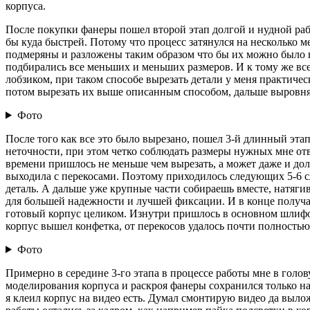
корпуса.
После покупки фанеры пошел второй этап долгой и нудной работ
бы куда быстрей. Потому что процесс затянулся на несколько м
подмеряны и разложены таким образом что бы их можно было выр
подбирались все меньших и меньших размеров. И к тому же вс
лобзиком, при таком способе вырезать детали у меня практичес
потом вырезать их выше описанным способом, дальше выровнять
Фото
После того как все это было вырезано, пошел 3-й длинный этап
неточности, при этом четко соблюдать размеры нужных мне отв
времени пришлось не меньше чем вырезать, а может даже и дол
выходила с перекосами. Поэтому приходилось следующих 5-6 с
деталь. А дальше уже крупные части собираешь вместе, натяги
для большей надежности и лучшей фиксации. И в конце получае
готовый корпус целиком. Изнутри пришлось в основном шлифов
корпус вышел конфетка, от перекосов удалось почти полностью
Фото
Примерно в середине 3-го этапа в процессе работы мне в голов
моделирования корпуса и раскроя фанеры сохранился только на 
я клеил корпус на видео есть. Думал смонтирую видео да вылож