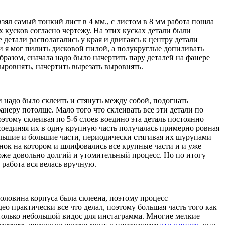
зял самый тонкий лист в 4 мм., с листом в 8 мм работа пошла
 кусков согласно чертежу. На этих кусках детали были
детали располагались у края и двигаясь к центру детали
и я мог пилить дисковой пилой, а полукруглые допиливать
бразом, сначала надо было начертить пару деталей на фанере
ыровнять, начертить вырезать выровнять.
и надо было склеить и стянуть между собой, подогнать
анеру потолще. Мало того что склеивать все эти детали по
этому склеивая по 5-6 слоев воедино эта деталь постоянно
соединяя их в одну крупную часть получалась примерно ровная
большие и большие части, периодически стягивая их шурупами
нок на котором и шлифовались все крупные части и и уже
оже довольно долгий и утомительный процесс. Но по итогу
 работа вся велась вручную.
половина корпуса была склеена, поэтому процесс
ео практически все что делал, поэтому большая часть того как
я только небольшой видос для инстаграмма. Многие мелкие