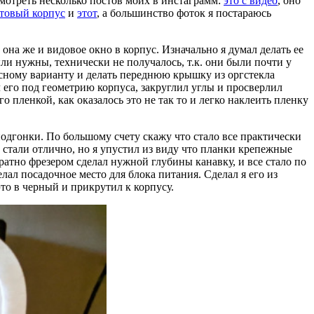
смотреть несколько постов моих в инстаграмм:
это с видео
, оно
отовый корпус
и
этот
, а большинство фоток я постараюсь
она же и видовое окно в корпус. Изначально я думал делать ее
были нужны, технически не получалось, т.к. они были почти у
пасному варианту и делать переднюю крышку из оргстекла
 его под геометрию корпуса, закруглил углы и просверлил
го пленкой, как оказалось это не так то и легко наклеить пленку
одгонки. По большому счету скажу что стало все практически
 стали отлично, но я упустил из виду что планки крепежные
уратно фрезером сделал нужной глубины канавку, и все стало по
ал посадочное место для блока питания. Сделал я его из
это в черный и прикрутил к корпусу.