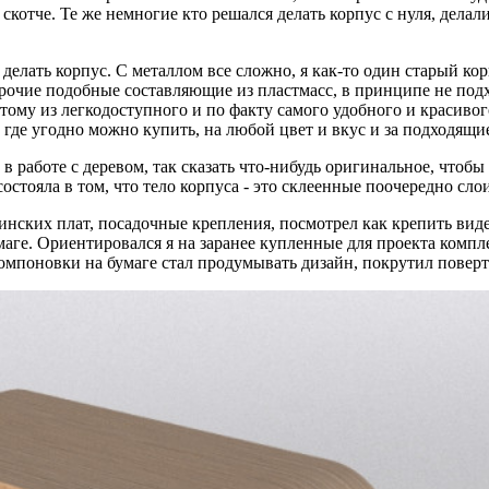
скотче. Те же немногие кто решался делать корпус с нуля, делали
делать корпус. С металлом все сложно, я как-то один старый ко
прочие подобные составляющие из пластмасс, в принципе не подх
тому из легкодоступного и по факту самого удобного и красивого
, где угодно можно купить, на любой цвет и вкус и за подходящи
 работе с деревом, так сказать что-нибудь оригинальное, чтоб
остояла в том, что тело корпуса - это склеенные поочередно сло
ринских плат, посадочные крепления, посмотрел как крепить вид
ге. Ориентировался я на заранее купленные для проекта компле
омпоновки на бумаге стал продумывать дизайн, покрутил поверте