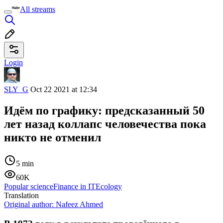
All streams
Login
SLY_G
Oct 22 2021 at 12:34
Идём по графику: предсказанный 50
лет назад коллапс человечества пока
никто не отменил
5 min
60K
Popular science
Finance in IT
Ecology
Translation
Original author:
Nafeez Ahmed