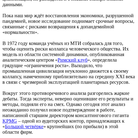
данными.
Пока наш мир ждёт восстановления экономики, разрушенной
пандемией, новое исследование поднимает срочные вопросы,
связанные с рисками возвращения к допандемийной
«нормальности».
В 1972 году команда учёных из МТИ собралась для того,
чтобы оценить риски коллапса человеческого общества. Их
модель из области системной динамики, опубликованная
аналитическим центром «
Римский клуб
», определила
грядущие «ограничения роста». Выходило, что
промышленная цивилизация неуклонно движется к своему
коллапсу, намеченному приблизительно на середину XXI века
в связи с чрезмерной эксплуатацией планетарных ресурсов.
Вокруг этого противоречивого анализа разгорелись жаркие
дебаты. Тогда эксперты, неверно оценившие его результаты и
методы, подняли его на смех. Однако сегодня этот анализ
неожиданно получил новое подтверждение в работе,
написанной старшим директором консалтингового гиганта
KPMG
– одной из аудиторских контор, принадлежащих к
«
Большой четвёрке
» крупнейших (по прибыли) в этой
области фирм.