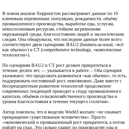
В новом анализе Херрингтон рассматривает данные по 10
ключевым переменным: популяции, рождаемости, объёму
промышленного производства, выработке еды, услугам,
невосполнимым ресурсам, стойким загрязнениям
окружающей среды, благосостоянию людей и экологическим
следам. Она обнаружила, что последние данные более всего
соответствуют двум сценариям: BAU2 (business-as-usual, «всё
как обычно») и CT (comprehensive technology, «комплексные
технологии»).
По сценариям BAU2 и CT рост должен прекратиться в
течение десяти лет, — указывается в работе. – Оба сценария
указывают, что продолжать развиваться «как обычно», то есть,
поддерживать постоянный рост, невозможно. Даже вместе с
беспрецедентным развитием технологий продолжение
современных тенденций приводит к спаду промышленного
капитала, объёмов сельскохозяйственного производства и
уровня благосостояния в течение текущего столетия».
Автор пояснила, что в моделях World3 коллапс «не означает
прекращение существования человечества». Просто
«экономический и промышленный рост прекратится, а потом
пойдёт на спад. Это сильно ударит по производству еды и