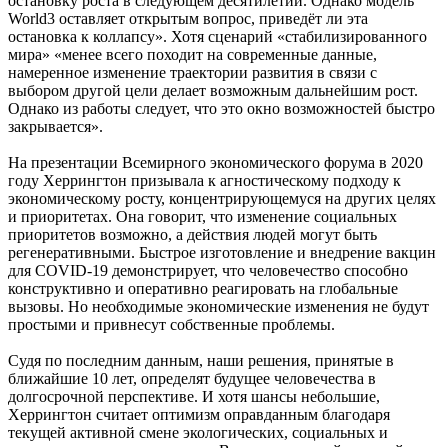
остановку роста в следующем десятилетии. Однако модель
World3 оставляет открытым вопрос, приведёт ли эта
остановка к коллапсу». Хотя сценарий «стабилизированного
мира» «менее всего походит на современные данные,
намеренное изменение траектории развития в связи с
выбором другой цели делает возможным дальнейшим рост.
Однако из работы следует, что это окно возможностей быстро
закрывается».
На презентации Всемирного экономического форума в 2020
году Херрингтон призывала к агностическому подходу к
экономическому росту, концентрирующемуся на других целях
и приоритетах. Она говорит, что изменение социальных
приоритетов возможно, а действия людей могут быть
регенеративными. Быстрое изготовление и внедрение вакцин
для COVID-19 демонстрирует, что человечество способно
конструктивно и оперативно реагировать на глобальные
вызовы. Но необходимые экономические изменения не будут
простыми и привнесут собственные проблемы.
Судя по последним данным, наши решения, принятые в
ближайшие 10 лет, определят будущее человечества в
долгосрочной перспективе. И хотя шансы небольшие,
Херрингтон считает оптимизм оправданным благодаря
текущей активной смене экологических, социальных и