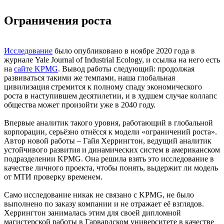
Ограничения роста
Исследование
было опубликовано в ноябре 2020 года в
журнале Yale Journal of Industrial Ecology, и ссылка на него есть
на
сайте KPMG
. Вывод работы следующий: продолжая
развиваться такими же темпами, наша глобальная
цивилизация стремится к полному спаду экономического
роста в наступившем десятилетии, и в худшем случае коллапс
общества может произойти уже в 2040 году.
Впервые аналитик такого уровня, работающий в глобальной
корпорации, серьёзно отнёсся к модели «ограничений роста».
Автор новой работы – Гайя Херрингтон, ведущий аналитик
устойчивого развития и динамических систем в американском
подразделении KPMG. Она решила взять это исследование в
качестве личного проекта, чтобы понять, выдержит ли модель
от МТИ проверку временем.
Само исследование никак не связано с KPMG, не было
выполнено по заказу компании и не отражает её взглядов.
Херрингтон занималась этим для своей дипломной
магистерской работы в Гарвардском университете в качестве