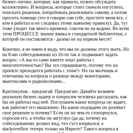
бизнес-логике, которые, как правило, нужно обсуждать
коллективно. И вопросы, которые стоит сначала погуглить,
поискать решения, попробовать реализовать самому, а потом
просить помощи (это я говорю сам себе, простите меня все, с
кем я работал и не следовал этому важному правилу). Да, тут
тоже уходит так много времени, совсем не на кодинг. Во всём
этом ПРОЦЕССЕ знание языка и стандартной библиотеки, с
которой он поставляется - далеко не на первом месте!
Конечно, я не имею в виду, что мы не должны этого знать. Но
на 8-ми собеседованиях из 10-ти так и подмывает задать
вопрос: «А вы-то сами имеете опыт работы с
многопоточностью? Вы это спрашиваете, потому что на
проекте приходится работать с этим?» Но ты молчишь и
отвечаешь на вопросы о разнице между мониторами,
мьютексами и радиоволнами...
Критикуешь - предлагай. Предлагаю: Давайте возьмем
реальную бизнес-задачу и попросим человека рассказать, как
бы он работал над ней. Послушаем какие вопросы он задает,
как работает его мышление. На какие подзадачи он разобьет
свое решение и почему? Если он на чем-то стопорнулся,
спросим его, а чтобы он загуглил (да-да, почему на
собеседованиях делают вид, что гугл взорвался, а
stackoverflow теперь только на Иврите? Такого вопроса я