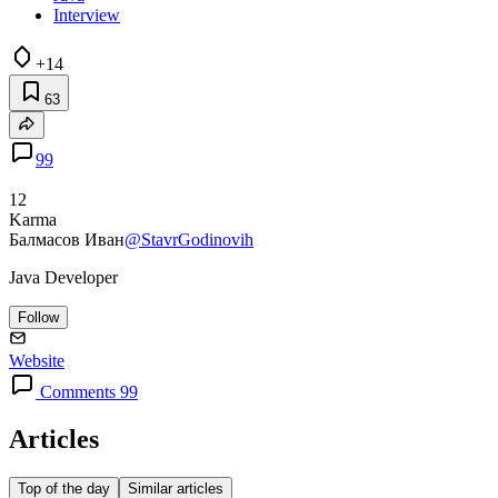
Interview
+14
63
99
12
Karma
Балмасов Иван
@StavrGodinovih
Java Developer
Follow
Website
Comments 99
Articles
Top of the day
Similar articles