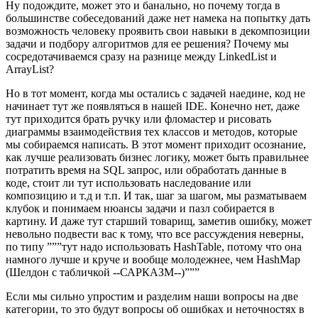
Ну подождите, может это и банально, но почему тогда в
большинстве собеседований даже нет намека на попытку дать
возможность человеку проявить свои навыки в декомпозиции
задачи и подбору алгоритмов для ее решения? Почему мы
сосредотачиваемся сразу на разнице между LinkedList и
ArrayList?
Но в тот момент, когда мы остались с задачей наедине, код не
начинает тут же появляться в нашей IDE. Конечно нет, даже
тут приходится брать ручку или фломастер и рисовать
диаграммы взаимодействия тех классов и методов, которые
мы собираемся написать. В этот момент приходит осознание,
как лучше реализовать бизнес логику, может быть правильнее
потратить время на SQL запрос, или обработать данные в
коде, стоит ли тут использовать наследование или
композицию и т.д и т.п. И так, шаг за шагом, мы разматываем
клубок и понимаем нюансы задачи и пазл собирается в
картину. И даже тут старший товарищ, заметив ошибку, может
невольно подвести вас к тому, что все рассуждения неверны,
по типу ”””тут надо использовать HashTable, потому что она
намного лучше и круче и вообще молодежнее, чем HashMap
(Шелдон с табличкой --САРКАЗМ--)”””
Если мы сильно упростим и разделим наши вопросы на две
категории, то это будут вопросы об ошибках и неточностях в