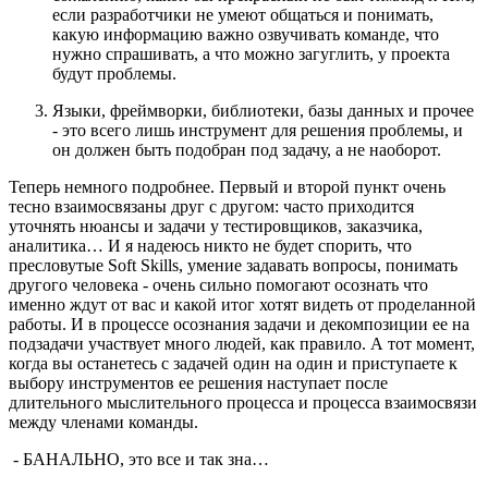
если разработчики не умеют общаться и понимать,
какую информацию важно озвучивать команде, что
нужно спрашивать, а что можно загуглить, у проекта
будут проблемы.
Языки, фреймворки, библиотеки, базы данных и прочее
- это всего лишь инструмент для решения проблемы, и
он должен быть подобран под задачу, а не наоборот.
Теперь немного подробнее. Первый и второй пункт очень
тесно взаимосвязаны друг с другом: часто приходится
уточнять нюансы и задачи у тестировщиков, заказчика,
аналитика… И я надеюсь никто не будет спорить, что
пресловутые Soft Skills, умение задавать вопросы, понимать
другого человека - очень сильно помогают осознать что
именно ждут от вас и какой итог хотят видеть от проделанной
работы. И в процессе осознания задачи и декомпозиции ее на
подзадачи участвует много людей, как правило. А тот момент,
когда вы останетесь с задачей один на один и приступаете к
выбору инструментов ее решения наступает после
длительного мыслительного процесса и процесса взаимосвязи
между членами команды.
- БАНАЛЬНО, это все и так зна…