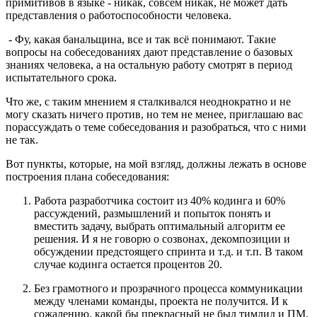
примитивов в языке - никак, совсем никак, не может дать
представления о работоспособности человека.
- Фу, какая банальщина, все и так всё понимают. Такие
вопросы на собеседованиях дают представление о базовых
знаниях человека, а на остальную работу смотрят в период
испытательного срока.
Что же, с таким мнением я сталкивался неоднократно и не
могу сказать ничего против, но тем не менее, приглашаю вас
порассуждать о теме собеседования и разобраться, что с ними
не так.
Вот пункты, которые, на мой взгляд, должны лежать в основе
построения плана собеседования:
Работа разработчика состоит из 40% кодинга и 60%
рассуждений, размышлений и попыток понять и
вместить задачу, выбрать оптимальный алгоритм ее
решения. И я не говорю о созвонах, декомпозиции и
обсуждении предстоящего спринта и т.д. и т.п. В таком
случае кодинга остается процентов 20.
Без грамотного и прозрачного процесса коммуникации
между членами команды, проекта не получится. И к
сожалению, какой бы прекрасный не был тимлид и ПМ,