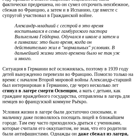
фактически предрешена, но он сумел отсрочить неизбежное,
сбежав во Францию, а затем и в Испанию, где вместе с
супругой участвовал в Гражданской войне.
Александр-младший с сестрой в это время
воспитывался в семье гамбургского пастора
Вильхельма Гейдорна. Обучался в школе а затем и
в гимназии: это было время, когда он
действительно жил в "нормальных" условиях. В
дальнейшей жизни этого времени было не так уж
и много.
Ситуация в Германии всё осложнялась, поэтому в 1939 году
детей вынужденно перевезли во Францию. Помогло только на
время: с началом Второй мировой войны Александр-старший
был интернирован в Германию, где через несколько лет
сгинул в лагере смерти Освенцим
, а мать с детьми, как
граждане враждебного государства, отправлены в лагерь для
немцев во французской коммуне Рьёкро.
Условия жизни в лагере были достаточно сносными, и
мальчику даже позволялось посещать лицей в ближайшем
городе. Там ему часто приходилось драться с учениками,
которые считали его оккупантом, не зная, что его родители
были антифашистами. Однажды он
даже сбежал из лагеря,