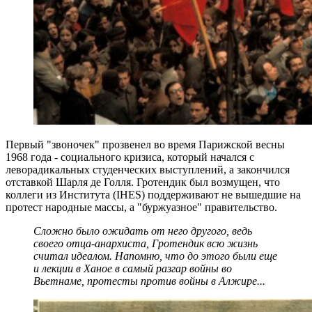
Первый "звоночек" прозвенел во время Парижской весны
1968 года - социального кризиса, который начался с
леворадикальных студенческих выступлений, а закончился
отставкой Шарля де Голля. Гротендик был возмущен, что
коллеги из Института (IHES) поддерживают не вышедшие на
протест народные массы, а "буржуазное" правительство.
Сложно было ожидать от него другого, ведь
своего отца-анархиста, Гротендик всю жизнь
считал идеалом. Напомню, что до этого были еще
и лекции в Ханое в самый разгар войны во
Вьетнаме, протесты против войны в Алжире...