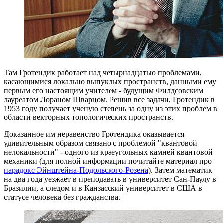
Там Гротендик работает над четырнадцатью проблемами,
касающимися локально выпуклых пространств, данными ему
первым его настоящим учителем - будущим Филдсовским
лауреатом Лораном Шварцом. Решив все задачи, Гротендик в
1953 году получает ученую степень за одну из этих проблем в
области векторных топологических пространств.
Доказанное им неравенство Гротендика оказывается
удивительным образом связано с проблемой "квантовой
нелокальности" - одного из краеугольных камней квантовой
механики (для полной информации почитайте материал про
парадокс Эйнштейна-Подольского-Розена
). Затем математик
на два года уезжает в преподавать в университет Сан-Паулу в
Бразилии, а следом и в Канзасский университет в США в
статусе человека без гражданства.