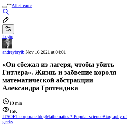
All streams
Login
andreybrylb
Nov 16 2021 at 04:01
«Он сбежал из лагеря, чтобы убить
Гитлера». Жизнь и забвение короля
математической абстракции
Александра Гротендика
10 min
16K
ITSOFT corporate blog
Mathematics
*
Popular science
Biography of
geeks