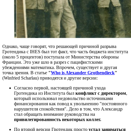
Однако, чаще говорят, что решающей причиной разрыва
Гротендика с IHES был тот факт, что часть бюджета института
(около 5 процентов) поступала от Министерства обороны
Франции. Это уже шло в разрез с пацифистскими
убеждениями математика. Впрочем, существует и другая
точка зрения. В статье
"
Who is Alexander Grothendieck
"
(Winfried Scharlau) приводятся и другие версии:
Согласно первой, настоящей причиной ухода
Гротендика из Института был
конфликт с директором
,
который использовал недовольство источниками
финансирования как повод к увольнению "постоянного
нарушителя спокойствия". Дело в том, что Александр
стал обращать внимание руководства на
привилегированность некоторых коллег.
По второй версии Гротендик просто
устал заниматься