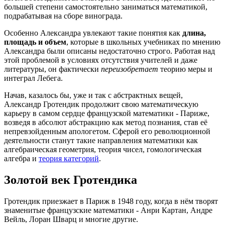
большей степени самостоятельно заниматься математикой,
подрабатывая на сборе винограда.
Особенно Александра увлекают такие понятия как
длина,
площадь и объем
, которые в школьных учебниках по мнению
Александра были описаны недостаточно строго. Работая над
этой проблемой в условиях отсутствия учителей и даже
литературы, он фактически
переизобретает
теорию меры и
интеграл Лебега.
Начав, казалось бы, уже и так с абстрактных вещей,
Александр Гротендик продолжит свою математическую
карьеру в самом сердце французской математики - Париже,
возведя в абсолют абстракцию как метод познания, став её
непревзойденным апологетом. Сферой его революционной
деятельности станут такие направления математики как
алгебраическая геометрия, теория чисел, гомологическая
алгебра и
теория категорий
.
Золотой век Гротендика
Гротендик приезжает в Париж в 1948 году, когда в нём творят
знаменитые французские математики - Анри Картан, Андре
Вейль, Лоран Шварц и многие другие.