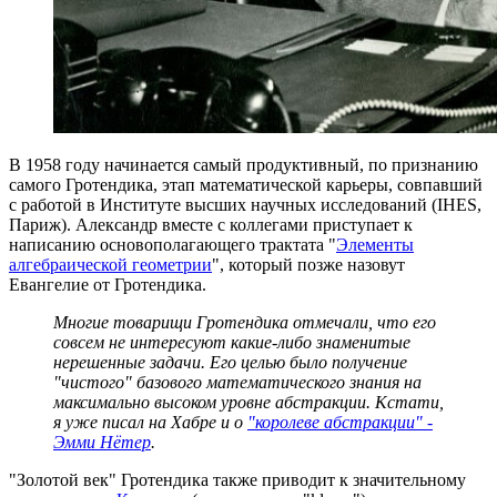
В 1958 году начинается самый продуктивный, по признанию
самого Гротендика, этап математической карьеры, совпавший
с работой в Институте высших научных исследований (IHES,
Париж). Александр вместе с коллегами приступает к
написанию основополагающего трактата "
Элементы
алгебраической геометрии
", который позже назовут
Евангелие от Гротендика.
Многие товарищи Гротендика отмечали, что его
совсем не интересуют какие-либо знаменитые
нерешенные задачи. Его целью было получение
"чистого" базового математического знания на
максимально высоком уровне абстракции. Кстати,
я уже писал на Хабре и о
"королеве абстракции" -
Эмми Нётер
.
"Золотой век" Гротендика также приводит к значительному