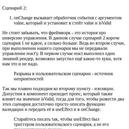
Сценарий 2:
onChange вызывает обработчик события с аргументом
value, который и установит в стейт value и isValid
Не стоит забывать, что фреймворк - это история про
инверсию управления. В данном случае сценарий 2 короче
сценария 1 не вдвое, а сильно больше. Ведь во втором случае,
при выполнении нашего сценария мы не передавали
управление react'у. В первом случае react выполнил один
лишний рендер, возможно запустил ещё какие-то хуки, хотя
нам это и не надо.
Разрывы в пользовательском сценарии - источник
неприятностей
Так мы плавно подходим ко второму пункту - изоляции.
Допустим в компонент приходит пропс, который также
влияет на значение isValid, тогда для того, чтобы развести два
этих сценария достаточно просто описать функцию
валидации и передать её в useEffect и в onChange.
Старайтесь писать так, чтобы useEffect был
триггером пользовательского сценария, а не его