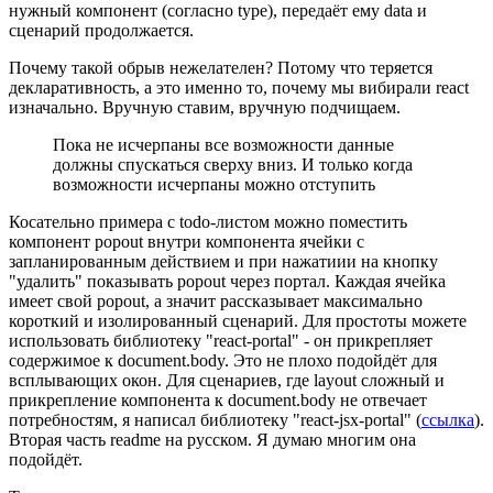
нужный компонент (согласно type), передаёт ему data и
сценарий продолжается.
Почему такой обрыв нежелателен? Потому что теряется
декларативность, а это именно то, почему мы вибирали react
изначально. Вручную ставим, вручную подчищаем.
Пока не исчерпаны все возможности данные
должны спускаться сверху вниз. И только когда
возможности исчерпаны можно отступить
Косательно примера с todo-листом можно поместить
компонент popout внутри компонента ячейки с
запланированным действием и при нажатиии на кнопку
"удалить" показывать popout через портал. Каждая ячейка
имеет свой popout, а значит рассказывает максимально
короткий и изолированный сценарий. Для простоты можете
использовать библиотеку "react-portal" - он прикрепляет
содержимое к document.body. Это не плохо подойдёт для
всплывающих окон. Для сценариев, где layout сложный и
прикрепление компонента к document.body не отвечает
потребностям, я написал библиотеку "react-jsx-portal" (
ссылка
).
Вторая часть readme на русском. Я думаю многим она
подойдёт.