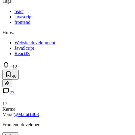
Tags:
react
javascript
frontend
Hubs:
Website development
JavaScript
ReactJS
+12
46
73
17
Karma
Marat
@Marat1403
Frontend developer