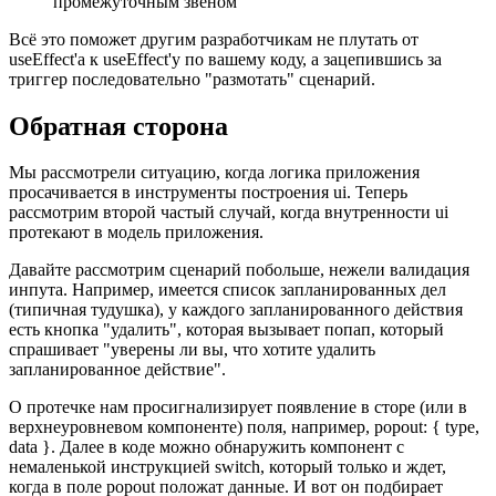
промежуточным звеном
Всё это поможет другим разработчикам не плутать от
useEffect'а к useEffect'у по вашему коду, а зацепившись за
триггер последовательно "размотать" сценарий.
Обратная сторона
Мы рассмотрели ситуацию, когда логика приложения
просачивается в инструменты построения ui. Теперь
рассмотрим второй частый случай, когда внутренности ui
протекают в модель приложения.
Давайте рассмотрим сценарий побольше, нежели валидация
инпута. Например, имеется список запланированных дел
(типичная тудушка), у каждого запланированного действия
есть кнопка "удалить", которая вызывает попап, который
спрашивает "уверены ли вы, что хотите удалить
запланированное действие".
О протечке нам просигнализирует появление в сторе (или в
верхнеуровневом компоненте) поля, например, popout: { type,
data }. Далее в коде можно обнаружить компонент с
немаленькой инструкцией switch, который только и ждет,
когда в поле popout положат данные. И вот он подбирает