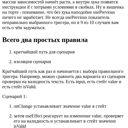
массив зависимостей начнёт расти, а внутри хука появятся
инструкции if с хитрыми условиями в скобках. Ну и вишенка
на торте - понимание, что без хука наподобие usePrevious
ничего не заработает. Не всегда usePrevious показатель
неправильно выбранного тригера, но в 9 из 10 случаев вам
есть о чём задуматься.
Всего два простых правила
кратчайший путь для сценария
изоляция сценария
Кратчайший путь как раз и начинается с выбора правильного
тригера. Например, можно сравнить два варианта из сценария
проверки на валидность текста. Есть input, есть стейт value и
есть стейт isValid.
Сценарий 1:
onChange устанавливает значение value в стейт
затем useEffect реагирует на изменение value, проверяет
его на валидность и устанавливает в стейт значение
isValid