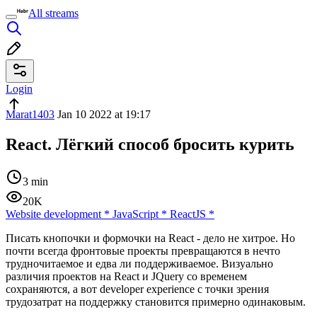
All streams
Login
Marat1403
Jan 10 2022 at 19:17
React. Лёгкий способ бросить курить
3 min
20K
Website development
*
JavaScript
*
ReactJS
*
Писать кнопочки и формочки на React - дело не хитрое. Но
почти всегда фронтовые проекты превращаются в нечто
трудночитаемое и едва ли поддерживаемое. Визуально
различия проектов на React и JQuery со временем
сохраняются, а вот developer experience с точки зрения
трудозатрат на поддержку становится примерно одинаковым.