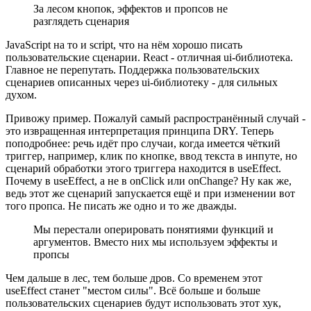
За лесом кнопок, эффектов и пропсов не
разглядеть сценария
JavaScript на то и script, что на нём хорошо писать
пользовательские сценарии. React - отличная ui-библиотека.
Главное не перепутать. Поддержка пользовательских
сценариев описанных через ui-библиотеку - для сильных
духом.
Привожу пример. Пожалуй самый распространённый случай -
это извращенная интерпретация принципа DRY. Теперь
поподробнее: речь идёт про случаи, когда имеется чёткий
триггер, например, клик по кнопке, ввод текста в инпуте, но
сценарий обработки этого триггера находится в useEffect.
Почему в useEffect, а не в onClick или onChange? Ну как же,
ведь этот же сценарий запускается ещё и при изменении вот
того пропса. Не писать же одно и то же дважды.
Мы перестали оперировать понятиями функций и
аргументов. Вместо них мы используем эффекты и
пропсы
Чем дальше в лес, тем больше дров. Со временем этот
useEffect станет "местом силы". Всё больше и больше
пользовательских сценариев будут использовать этот хук,