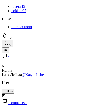
газета f5
nokia n97
Hubs:
Lumber room
+3
0
9
6
Karma
Катя Лебеда
@Katya_Lebeda
User
Follow
Comments 9