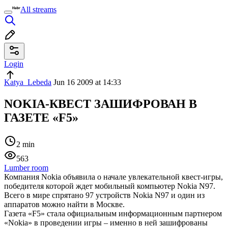
All streams
Login
Katya_Lebeda
Jun 16 2009 at 14:33
NOKIA-КВЕСТ ЗАШИФРОВАН В
ГАЗЕТЕ «F5»
2 min
563
Lumber room
Компания Nokia объявила о начале увлекательной квест-игры,
победителя которой ждет мобильный компьютер Nokia N97.
Всего в мире спрятано 97 устройств Nokia N97 и один из
аппаратов можно найти в Москве.
Газета «F5» стала официальным информационным партнером
«Nokia» в проведении игры – именно в ней зашифрованы