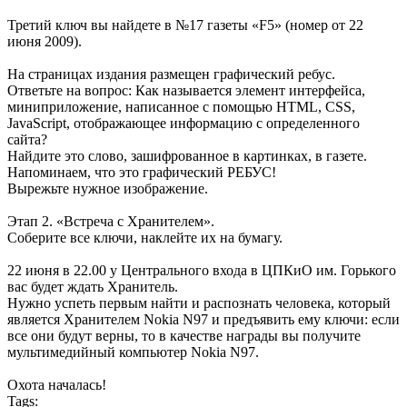
Третий ключ вы найдете в №17 газеты «F5» (номер от 22
июня 2009).
На cтраницах издания размещен графический ребус.
Ответьте на вопрос: Как называется элемент интерфейса,
миниприложение, написанное с помощью HTML, CSS,
JavaScript, отображающее информацию с определенного
сайта?
Найдите это слово, зашифрованное в картинках, в газете.
Напоминаем, что это графический РЕБУС!
Вырежьте нужное изображение.
Этап 2. «Встреча с Хранителем».
Соберите все ключи, наклейте их на бумагу.
22 июня в 22.00 у Центрального входа в ЦПКиО им. Горького
вас будет ждать Хранитель.
Нужно успеть первым найти и распознать человека, который
является Хранителем Nokia N97 и предъявить ему ключи: если
все они будут верны, то в качестве награды вы получите
мультимедийный компьютер Nokia N97.
Охота началась!
Tags: