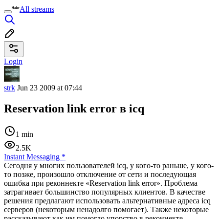
All streams
Login
strk
Jun 23 2009 at 07:44
Reservation link error в icq
1 min
2.5K
Instant Messaging
*
Сегодня у многих пользователей icq, у кого-то раньше, у кого-
то позже, произошло отключение от сети и последующая
ошибка при реконнекте «Reservation link error». Проблема
затрагивает большинство популярных клиентов. В качестве
решения предлагают использовать альтернативные адреса icq
серверов (некоторым ненадолго помогает). Также некоторые
рассказывают как им помогло упорство в реконнекте.