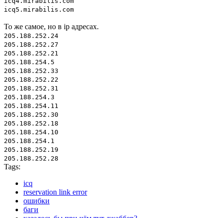
icq4.mirabilis.com
icq5.mirabilis.com
То же самое, но в ip адресах.
205.188.252.24
205.188.252.27
205.188.252.21
205.188.254.5
205.188.252.33
205.188.252.22
205.188.252.31
205.188.254.3
205.188.254.11
205.188.252.30
205.188.252.18
205.188.254.10
205.188.254.1
205.188.252.19
205.188.252.28
Tags:
icq
reservation link error
ошибки
баги