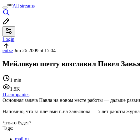
All streams
Login
entze
Jun 26 2009 at 15:04
Мейловую почту возглавил Павел Завь
1 min
1.5K
IT-companies
Основная задача Павла на новом месте работы — дальше развив
Напомню, что за плечами г-на Завьялова — 5 лет работы журна
Что-то будет?
Tags:
mail.ru