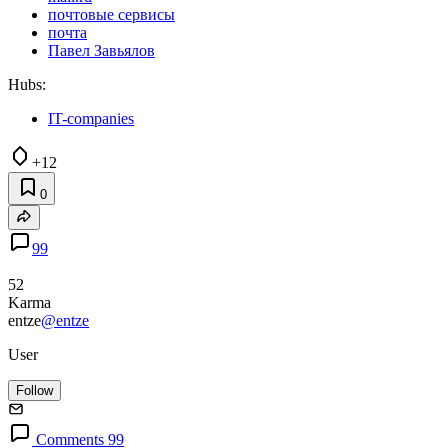
почтовые сервисы
почта
Павел Завьялов
Hubs:
IT-companies
+12
0
99
52
Karma
entze
@entze
User
Follow
Comments 99