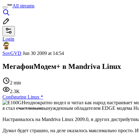
All streams
Login
SovGVD
Jun 30 2009 at 14:54
МегафонМодем+ в Mandriva Linux
2 min
2.3K
Configuring Linux
*
Неоднократно видел и читал как народ настраивает мо
я стал
счастливым
вынужденным обладателем EDGE модема Hua
Настраивалось на Mandriva Linux 2009.0, в других дистрибутивах 
Думал будет страшно, на деле оказалось максимально просто. И