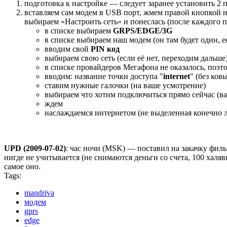
подготовка к настройке — следует заранее установить 2 п
вставляем сам модем в USB порт, жмем правой кнопкой на
выбираем «Настроить сеть» и понеслась (после каждого 
в списке выбираем
GRPS/EDGE/3G
в списке выбираем наш модем (он там будет один, 
вводим свой
PIN код
выбираем свою сеть (если её нет, переходим дальше
в списке провайдеров Мегафона не оказалось, поэт
вводим: название точки доступа "
internet
" (без ков
ставим нужные галочки (на ваше усмотрение)
выбираем что хотим подключиться прямо сейчас (ва
ждем
наслаждаемся интернетом (не выделенная конечно л
UPD (2009-07-02)
: час ночи (MSK) — поставил на закачку фильм
нигде не учитывается (не снимаются деньги со счета, 100 хал
самое оно.
Tags:
mandriva
модем
gprs
edge