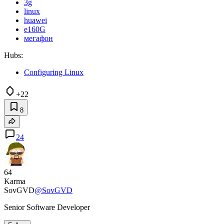
3g
linux
huawei
e160G
мегафон
Hubs:
Configuring Linux
+22
8
24
64
Karma
SovGVD
@SovGVD
Senior Software Developer