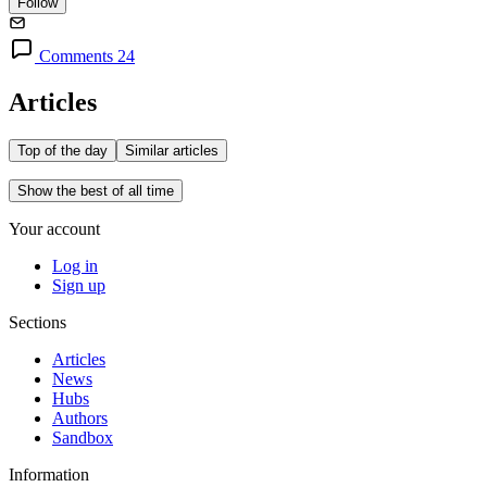
Follow
Comments 24
Articles
Top of the day
Similar articles
Show the best of all time
Your account
Log in
Sign up
Sections
Articles
News
Hubs
Authors
Sandbox
Information