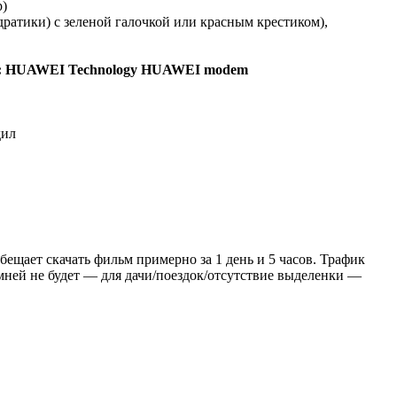
p)
дратики) с зеленой галочкой или красным крестиком),
: HUAWEI Technology HUAWEI modem
дил
 обещает скачать фильм примерно за 1 день и 5 часов. Трафик
амней не будет — для дачи/поездок/отсутствие выделенки —