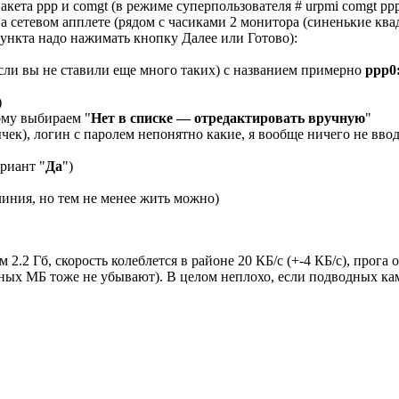
акета ppp и comgt (в режиме суперпользователя # urpmi comgt pp
 сетевом апплете (рядом с часиками 2 монитора (синенькие ква
пункта надо нажимать кнопку Далее или Готово):
если вы не ставили еще много таких) с названием примерно
ppp0
)
ому выбираем "
Нет в списке — отредактировать вручную
"
ычек), логин с паролем непонятно какие, я вообще ничего не вво
риант "
Да
")
иния, но тем не менее жить можно)
 2.2 Гб, скорость колеблется в районе 20 КБ/с (+-4 КБ/c), прога
явных МБ тоже не убывают). В целом неплохо, если подводных к