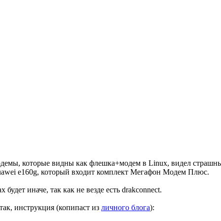
демы, которые видны как флешка+модем в Linux, видел страшные
wei e160g, который входит комплект Мегафон Модем Плюс.
будет иначе, так как не везде есть drakconnect.
так, инструкция (копипаст из
личного блога
):