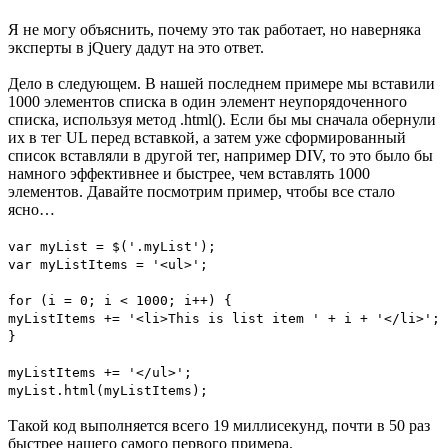
Я не могу объяснить, почему это так работает, но наверняка
эксперты в jQuery дадут на это ответ.
Дело в следующем. В нашей последнем примере мы вставили
1000 элементов списка в один элемент неупорядоченного
списка, используя метод .html(). Если бы мы сначала обернули
их в тег UL перед вставкой, а затем уже сформированный
список вставляли в другой тег, например DIV, то это было бы
намного эффективнее и быстрее, чем вставлять 1000
элементов. Давайте посмотрим пример, чтобы все стало
ясно…
var myList = $('.myList');
var myListItems = '<ul>';
for (i = 0; i < 1000; i++) {
myListItems += '<li>This is list item ' + i + '</li>';
}
myListItems += '</ul>';
myList.html(myListItems);
Такой код выполняется всего 19 миллисекунд, почти в 50 раз
быстрее нашего самого первого примера.