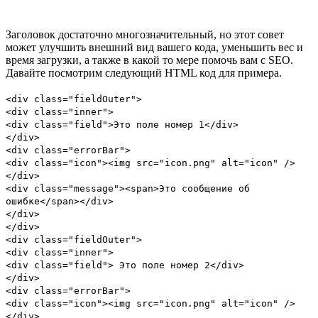
Заголовок достаточно многозначительный, но этот совет
может улучшить внешний вид вашего кода, уменьшить вес и
время загрузки, а также в какой то мере помочь вам с SEO.
Давайте посмотрим следующий HTML код для примера.
<div class="fieldOuter">
<div class="inner">
<div class="field">Это поле номер 1</div>
</div>
<div class="errorBar">
<div class="icon"><img src="icon.png" alt="icon" />
</div>
<div class="message"><span>Это сообщение об
ошибке</span></div>
</div>
</div>
<div class="fieldOuter">
<div class="inner">
<div class="field"> Это поле номер 2</div>
</div>
<div class="errorBar">
<div class="icon"><img src="icon.png" alt="icon" />
</div>