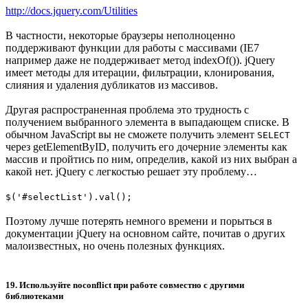
http://docs.jquery.com/Utilities
В частности, некоторые браузеры неполноценно
поддерживают функции для работы с массивами (IE7
например даже не поддерживает метод indexOf()). jQuery
имеет методы для итерации, фильтрации, клонирования,
слияния и удаления дубликатов из массивов.
Другая распространенная проблема это трудность с
получением выбранного элемента в выпадающем списке. В
обычном JavaScript вы не сможете получить элемент
SELECT
через getElementByID, получить его дочерние элементы как
массив и пройтись по ним, определив, какой из них выбран а
какой нет. jQuery с легкостью решает эту проблему…
$('#selectList').val();
Поэтому лучше потерять немного времени и порыться в
документации jQuery на основном сайте, почитав о других
малоизвестных, но очень полезных функциях.
19. Используйте noconflict при работе совместно с другими
библиотеками