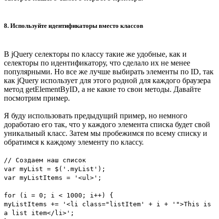
8. Используйте идентификаторы вместо классов
В jQuery селекторы по классу такие же удобные, как и
селекторы по идентификатору, что сделало их не менее
популярными. Но все же лучше выбирать элементы по ID, так
как jQuery использует для этого родной для каждого браузера
метод getElementByID, а не какие то свои методы. Давайте
посмотрим пример.
Я буду использовать предыдущий пример, но немного
доработаю его так, что у каждого элемента списка будет свой
уникальный класс. Затем мы пробежимся по всему списку и
обратимся к каждому элементу по классу.
// Создаем наш список
var myList = $('.myList');
var myListItems = '<ul>';
for (i = 0; i < 1000; i++) {
myListItems += '<li class="listItem' + i + '">This is
a list item</li>';