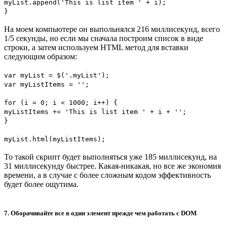
myList.append('This is list item ' + i);
}
На моем компьютере он выпольнялся 216 миллисекунд, всего
1/5 секунды, но если мы сначала построим список в виде
строки, а затем используем HTML метод для вставки
следующим образом:
var myList = $('.myList');
var myListItems = '';
for (i = 0; i < 1000; i++) {
myListItems += 'This is list item ' + i + '';
}
myList.html(myListItems);
То такой скрипт будет выполняться уже 185 миллисекунд, на
31 миллисекунду быстрее. Какая-никакая, но все же экономия
времени, а в случае с более сложным кодом эффективность
будет более ощутима.
7. Оборачивайте все в один элемент прежде чем работать с DOM