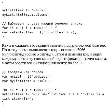
}
myListItems += '</ul>';
myList.html(myListItems);
// Выбираем по разу каждый элемент списка
for (i = 0; i < 1000; i++) {
var selectedItem = $('.listItem' + i);
}
Как я и ожидал, это задание заметно подгрузило мой браузер.
По итогу время выполнения кода составило 5066
миллисекунд (более 5 секунд). Затем я изменил код и задал
каждому элементу списка свой идентификатор взамен класса,
а затем обратился к каждому элементу по его ID.
// Создаем наш список
var myList = $('.myList');
var myListItems = '<ul>';
for (i = 0; i < 1000; i++) {
myListItems += '<li id="listItem' + i + '">This is a
list item</li>';
}