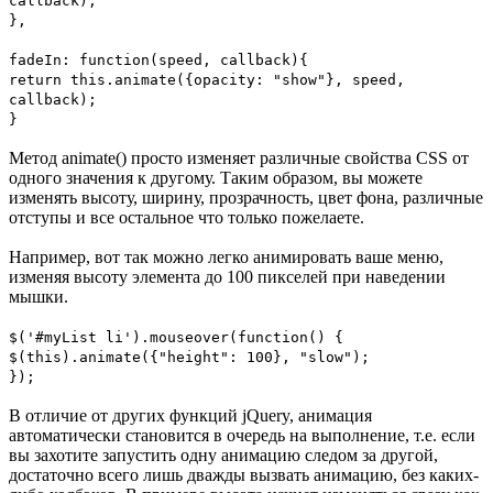
callback);
},
fadeIn: function(speed, callback){
return this.animate({opacity: "show"}, speed,
callback);
}
Метод animate() просто изменяет различные свойства CSS от
одного значения к другому. Таким образом, вы можете
изменять высоту, ширину, прозрачность, цвет фона, различные
отступы и все остальное что только пожелаете.
Например, вот так можно легко анимировать ваше меню,
изменяя высоту элемента до 100 пикселей при наведении
мышки.
$('#myList li').mouseover(function() {
$(this).animate({"height": 100}, "slow");
});
В отличие от других функций jQuery, анимация
автоматически становится в очередь на выполнение, т.е. если
вы захотите запустить одну анимацию следом за другой,
достаточно всего лишь дважды вызвать анимацию, без каких-