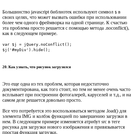
Большинство javascript библиотек используют символ
в
$
своих целях, что может вызвать ошибки при использовании
более чем одного фреймворка на одной странице. К счастью
эта проблема просто решается с помощью метода .noconflict(),
как в следующем примере.
var $j = jQuery.noConflict();
$j('#myDiv').hide();
20. Как узнать, что рисунок загрузился
Это еще одна из тех проблем, которая недостаточно
документирована, как того стоит, но тем не менее очень часто
всплывает при построении фотогалерей, каруселей и т.д., и на
самом деле решается довольно просто.
Все что потребуется это воспользоваться методом .load() для
элемента IMG и колбэк функцией по завершению загрузки в
нем. В следующем примере изменяется атрибут src в теге
рисунка для загрузки нового изображения и привязывается
простая функция загрузки.