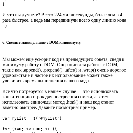
}
И что вы думаете? Всего 224 миллисекунды, более чем в 4
раза быстрее, а ведь мы передвинули всего одну линию кода
:-)
6. Сведите манипуляцию с DOM к минимуму.
Мы можем еще ускорит код из предыдущего совета, сведя к
минимуму работу с DOM. Операции для работы с DOM,
такие как .append(), .prepend(), .after() и .wrap() очень дорогое
удовольствие и частое их использование может также
увеличить время выполнения вашего кода.
Все что потребуется в нашем случае — это использовать
конкатенацию строк для построения списка, а затем
использовать единожды метод .html() и наш код станет
заметно быстрее. Давайте посмотрим пример.
var myList = $('#myList');
for (i=0; i<1000; i++){