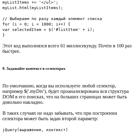
myListItems += '</ul>';
myList.html(myListItems);
// Выбираем по разу каждый элемент списка
for (i = 0; i < 1000; i++) {
var selectedItem = $('#listItem' + i);
}
Этот код выполнялся всего 61 миллисекунду. Почти в 100 раз
быстрее.
9. Задавайте контекст в селекторах
По умолчанию, когда вы используете любой селектор,
например $('.myDiv'), будет проанализирована вся структура
DOM в его поисках, что на больших страницах может быть
довольно накладно.
В таких случаях не надо забывать, что при построении
селектора может быть задан второй параметр:
jQuery(выражение, контекст)