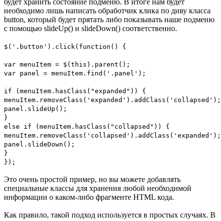
будет хранить состояние подменю. В итоге нам будет
необходимо лишь написать обработчик клика по диву класса
button, который будет прятать либо показывать наше подменю
с помощью slideUp() и slideDown() соответственно.
$('.button').click(function() {
var menuItem = $(this).parent();
var panel = menuItem.find('.panel');
if (menuItem.hasClass("expanded")) {
menuItem.removeClass('expanded').addClass('collapsed');
panel.slideUp();
}
else if (menuItem.hasClass("collapsed")) {
menuItem.removeClass('collapsed').addClass('expanded');
panel.slideDown();
}
});
Это очень простой пример, но вы можете добавлять
специальные классы для хранения любой необходимой
информации о каком-либо фрагменте HTML кода.
Как правило, такой подход используется в простых случаях. В