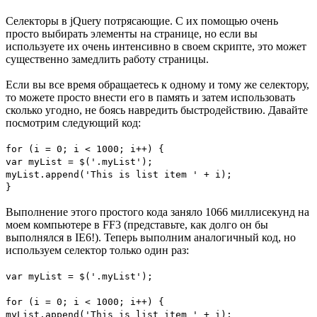
Селекторы в jQuery потрясающие. С их помощью очень
просто выбирать элементы на странице, но если вы
используете их очень интенсивно в своем скрипте, это может
существенно замедлить работу страницы.
Если вы все время обращаетесь к одному и тому же селектору,
то можете просто внести его в память и затем использовать
сколько угодно, не боясь навредить быстродействию. Давайте
посмотрим следующий код:
for (i = 0; i < 1000; i++) {
var myList = $('.myList');
myList.append('This is list item ' + i);
}
Выполнение этого простого кода заняло 1066 миллисекунд на
моем компьютере в FF3 (представьте, как долго он бы
выполнялся в IE6!). Теперь выполним аналогичный код, но
используем селектор только один раз:
var myList = $('.myList');
for (i = 0; i < 1000; i++) {
myList.append('This is list item ' + i);