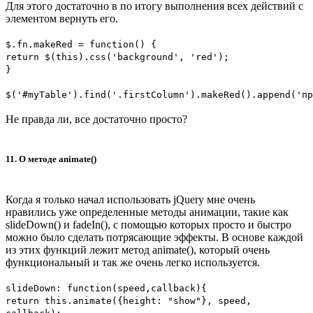
Для этого достаточно в по итогу выполнения всех действий с
элементом вернуть его.
$.fn.makeRed = function() {
return $(this).css('background', 'red');
}
$('#myTable').find('.firstColumn').makeRed().append('пр
Не правда ли, все достаточно просто?
11. О методе animate()
Когда я только начал использовать jQuery мне очень
нравились уже определенные методы анимации, такие как
slideDown() и fadeIn(), с помощью которых просто и быстро
можно было сделать потрясающие эффекты. В основе каждой
из этих функций лежит метод animate(), который очень
функциональный и так же очень легко используется.
slideDown: function(speed,callback){
return this.animate({height: "show"}, speed,