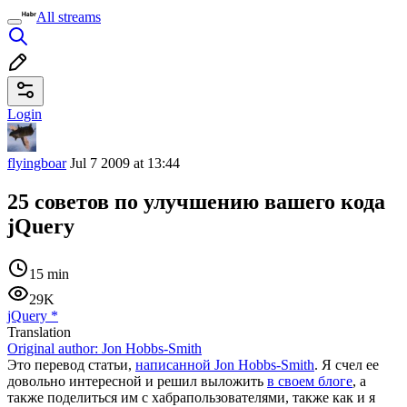
All streams
Login
flyingboar
Jul 7 2009 at 13:44
25 советов по улучшению вашего кода
jQuery
15 min
29K
jQuery
*
Translation
Original author:
Jon Hobbs-Smith
Это перевод статьи,
написанной Jon Hobbs-Smith
. Я счел ее
довольно интересной и решил выложить
в своем блоге
, а
также поделиться им с хабрапользователями, также как и я