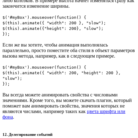
либо колбэков. В примере высота начнет изменяться сразу как
закончится изменение ширины.
$('#myBox').mouseover(function() {
$(this).animate({ "width": 200 }, "slow");
$(this).animate({"height": 200}, "slow");
});
Если же вы хотите, чтобы анимация выполнялась
параллельно, просто поместите оба стиля в объект параметров
вызова метода, например, как в следующем примере.
$('#myBox').mouseover(function() {
$(this).animate({ "width": 200, "height": 200 },
"slow");
});
Вы всегда можете анимировать свойства с числовыми
значениями. Кроме того, вы можете скачать плагин, который
поможет вам анимировать свойства, значения которых не
являются числами, например таких как
цвета шрифта или
фона
.
12. Делегирование событий