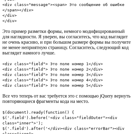
<div class="message"><span> Это сообщение об ошибке
</span></div>
</div>
</div>
Это пример разметки формы, немного модифицированный
для наглядности. Я уверен, вы согласитесь, что код выглядит
не очень красиво, и при большом размере формы вы получите
не менее неприятную страницу. Согласитесь, следующий код
выглядит намного лучше.
<div class="field"> Это поле номер 1</div>
<div class="field"> Это поле номер 2</div>
<div class="field"> Это поле номер 3</div>
<div class="field"> Это поле номер 4</div>
<div class="field"> Это поле номер 5</div>
Все что теперь от вас требуется это с помощью jQuery вернуть
повторяющиеся фрагменты кода на место.
$(document).ready(function() {
$('.field').before('<div class="fieldOuter"><div
class="inner">');
$('.field').after('</div><div class="errorBar"><div
class="icon">