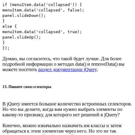
if (menuItem.data('collapsed')) {
menuItem.data('collapsed', false);
panel.slideDown();
}
else {
menuItem.data('collapsed', true);
panel.slideUp();
}
});
Думаю, вы согласитесь, что такой будет лучше. Для более
подробной информации о методах data() и removeData() вы
можете посетить
раздел документации jQuery
.
15. Пишите свои селекторы
В jQuery имеется большое количество встроенных селекторов.
Но что вы делаете, когда вам нужно выбрать элементы по
какому-то признаку, для которого нет решений в jQuery?
Конечно, можно изначально назначить им классы и затем
обращаться к этим элементам через него. Но это не так