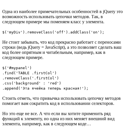
Одна из наиболее примечательных особенностей в jQuery это
возможность использовать цепочки методов. Так, в
следующем примере мы поменяем класс у элемента.
$('myDiv').removeClass('off').addClass('on');
Не стоит забывать, что код прекрасно работает с переносами
строки (ведь jQuery = JavaScript), а это позволяет сделать ваш
код более опрятным и читабельным, например, как в
следующем примере.
$('#mypanel')
.find('TABLE .firstCol')
.removeClass('.firstCol')
.css('background' : 'red')
.append('Эта ячейка теперь красная!');
Стоить отметь, что привычка использовать цепочку методов
помогает вам сократить код в использовании селекторов.
Но это еще не все. А что если вы хотите применить ряд
функций к элементу, но одна из них меняет внешний вид
элемента, например, как в следующем коде…