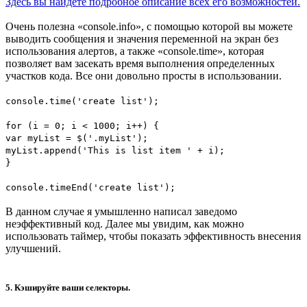
Здесь вы найдете подробное описание всех его возможностей.
Очень полезна «console.info», с помощью которой вы можете
выводить сообщения и значения переменной на экран без
использования алертов, а также «console.time», которая
позволяет вам засекать время выполнения определенных
участков кода. Все они довольно просты в использовании.
console.time('create list');
for (i = 0; i < 1000; i++) {
var myList = $('.myList');
myList.append('This is list item ' + i);
}
console.timeEnd('create list');
В данном случае я умышленно написал заведомо
неэффективный код. Далее мы увидим, как можно
использовать таймер, чтобы показать эффективность внесения
улучшений.
5. Кэшируйте ваши селекторы.