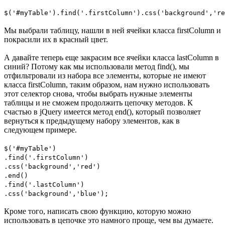
$('#myTable').find('.firstColumn').css('background','re
Мы выбрали таблицу, нашли в ней ячейки класса firstColumn и
покрасили их в красный цвет.
А давайте теперь еще закрасим все ячейки класса lastColumn в
синий? Потому как мы использовали метод find(), мы
отфильтровали из набора все элементы, которые не имеют
класса firstColumn, таким образом, нам нужно использовать
этот селектор снова, чтобы выбрать нужные элементы
таблицы и не сможем продолжить цепочку методов. К
счастью в jQuery имеется метод end(), который позволяет
вернуться к предыдущему набору элементов, как в
следующем примере.
$('#myTable')
.find('.firstColumn')
.css('background','red')
.end()
.find('.lastColumn')
.css('background','blue');
Кроме того, написать свою функцию, которую можно
использовать в цепочке это намного проще, чем вы думаете.