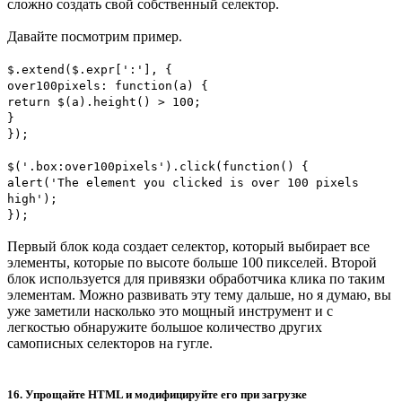
сложно создать свой собственный селектор.
Давайте посмотрим пример.
$.extend($.expr[':'], {
over100pixels: function(a) {
return $(a).height() > 100;
}
});
$('.box:over100pixels').click(function() {
alert('The element you clicked is over 100 pixels
high');
});
Первый блок кода создает селектор, который выбирает все
элементы, которые по высоте больше 100 пикселей. Второй
блок используется для привязки обработчика клика по таким
элементам. Можно развивать эту тему дальше, но я думаю, вы
уже заметили насколько это мощный инструмент и с
легкостью обнаружите большое количество других
самописных селекторов на гугле.
16. Упрощайте HTML и модифицируйте его при загрузке