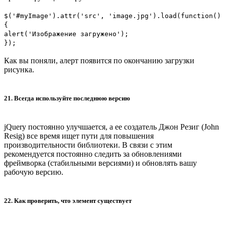
$('#myImage').attr('src', 'image.jpg').load(function()
{
alert('Изображение загружено');
});
Как вы поняли, алерт появится по окончанию загрузки
рисунка.
21. Всегда используйте последнюю версию
jQuery постоянно улучшается, а ее создатель Джон Резиг (John
Resig) все время ищет пути для повышения
производительности библиотеки. В связи с этим
рекомендуется постоянно следить за обновлениями
фреймворка (стабильными версиями) и обновлять вашу
рабочую версию.
22. Как проверить, что элемент существует