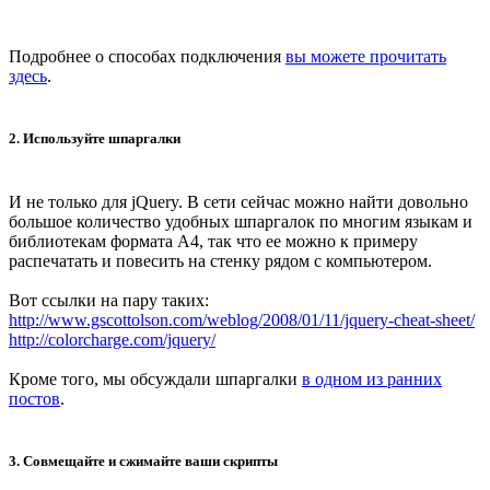
Подробнее о способах подключения
вы можете прочитать
здесь
.
2. Используйте шпаргалки
И не только для jQuery. В сети сейчас можно найти довольно
большое количество удобных шпаргалок по многим языкам и
библиотекам формата А4, так что ее можно к примеру
распечатать и повесить на стенку рядом с компьютером.
Вот ссылки на пару таких:
http://www.gscottolson.com/weblog/2008/01/11/jquery-cheat-sheet/
http://colorcharge.com/jquery/
Кроме того, мы обсуждали шпаргалки
в одном из ранних
постов
.
3. Совмещайте и сжимайте ваши скрипты