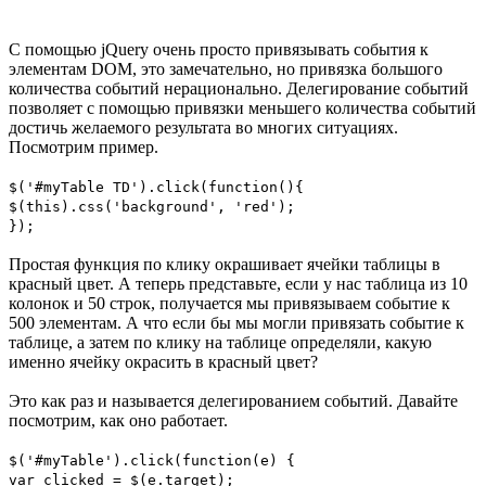
С помощью jQuery очень просто привязывать события к
элементам DOM, это замечательно, но привязка большого
количества событий нерационально. Делегирование событий
позволяет с помощью привязки меньшего количества событий
достичь желаемого результата во многих ситуациях.
Посмотрим пример.
$('#myTable TD').click(function(){
$(this).css('background', 'red');
});
Простая функция по клику окрашивает ячейки таблицы в
красный цвет. А теперь представьте, если у нас таблица из 10
колонок и 50 строк, получается мы привязываем событие к
500 элементам. А что если бы мы могли привязать событие к
таблице, а затем по клику на таблице определяли, какую
именно ячейку окрасить в красный цвет?
Это как раз и называется делегированием событий. Давайте
посмотрим, как оно работает.
$('#myTable').click(function(e) {
var clicked = $(e.target);