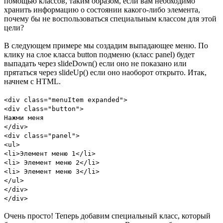
помощью классов, таким образом, если вам необходимо
хранить информацию о состоянии какого-либо элемента,
почему бы не воспользоваться специальным классом для этой
цели?
В следующем примере мы создадим выпадающее меню. По
клику на слое класса button подменю (класс panel) будет
выпадать через slideDown() если оно не показано или
прятаться через slideUp() если оно наоборот открыто. Итак,
начнем с HTML.
<div class="menuItem expanded">
<div class="button">
Нажми меня
</div>
<div class="panel">
<ul>
<li>Элемент меню 1</li>
<li> Элемент меню 2</li>
<li> Элемент меню 3</li>
</ul>
</div>
</div>
Очень просто! Теперь добавим специальный класс, который