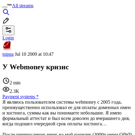
All streams
Login
tsippa
Jul 10 2009 at 10:47
У Webmoney кризис
2 min
2.3K
Payment systems
*
Я являюсь пользователем системы webmoney c 2005 года,
преимущественно использовал ее для оплаты доменных имен
и хостинга, суммы как вы понимаете небольшие. Я имею
формальный аттестат и был всем доволен до вчерашнего дня,
когда подошел очередной срок оплаты хостинга…
После перечисления денег на мой кошелек (3000р через QIWI)