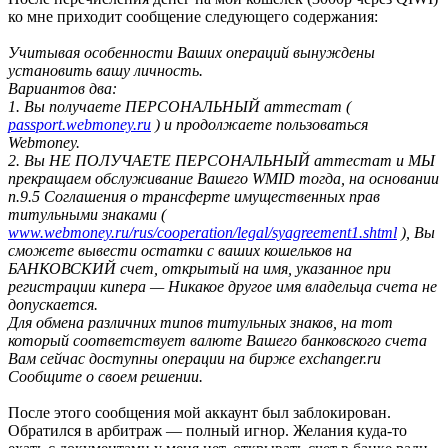
ко мне приходит сообщение следующего содержания:
Учитывая особенности Ваших операций вынуждены
установить вашу личность.
Вариантов два:
1. Вы получаете ПЕРСОНАЛЬНЫЙ аттестат (
passport.webmoney.ru
) и продолжаете пользоваться
Webmoney.
2. Вы НЕ ПОЛУЧАЕТЕ ПЕРСОНАЛЬНЫЙ аттестат и МЫ
прекращаем обслуживание Вашего WMID тогда, на основании
п.9.5 Соглашения о трансферте имущественных прав
титульными знаками (
www.webmoney.ru/rus/cooperation/legal/syagreement1.shtml
), Вы
сможете вывести остатки с ваших кошельков на
БАНКОВСКИЙ счет, открытый на имя, указанное при
регистрации кипера — Никакое другое имя владельца счета не
допускается.
Для обмена различних типов титульных знаков, на тот
который соответствует валюте Вашего банковского счета
Вам сейчас доступны операции на бирже exchanger.ru
Сообщите о своем решении.
После этого сообщения мой аккаунт был заблокирован.
Обратился в арбитраж — полный игнор. Желания куда-то