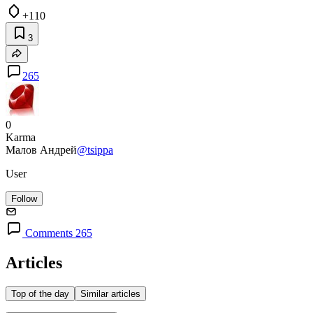
+110
3
265
0
Karma
Малов Андрей
@tsippa
User
Follow
Comments 265
Articles
Top of the day
Similar articles