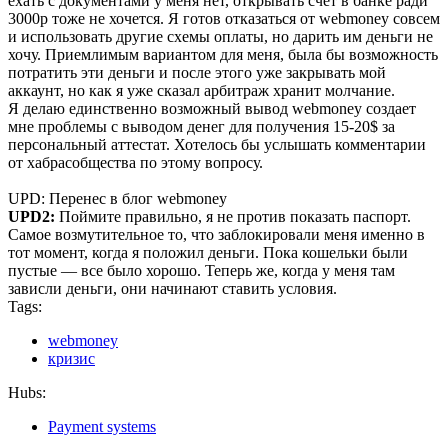
ехать с документами у меня нет, открывать счет в банке ради
3000р тоже не хочется. Я готов отказаться от webmoney совсем
и использовать другие схемы оплаты, но дарить им деньги не
хочу. Приемлимым вариантом для меня, была бы возможность
потратить эти деньги и после этого уже закрывать мой
аккаунт, но как я уже сказал арбитраж хранит молчание.
Я делаю единственно возможный вывод webmoney создает
мне проблемы с выводом денег для получения 15-20$ за
персональный аттестат. Хотелось бы услышать комментарии
от хабрасобщества по этому вопросу.
UPD: Перенес в блог webmoney
UPD2:
Поймите правильно, я не против показать паспорт.
Самое возмутительное то, что заблокировали меня именно в
тот момент, когда я положил деньги. Пока кошельки были
пустые — все было хорошо. Теперь же, когда у меня там
зависли деньги, они начинают ставить условия.
Tags:
webmoney
кризис
Hubs:
Payment systems