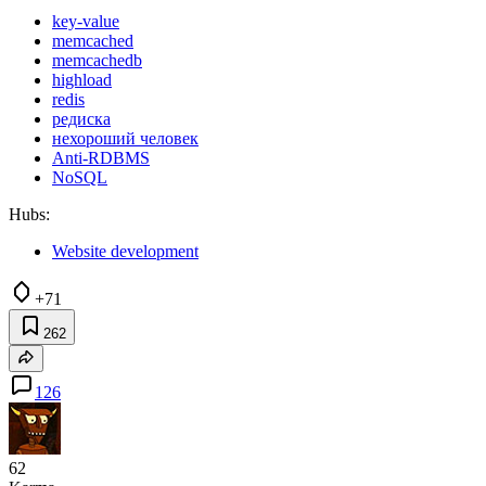
key-value
memcached
memcachedb
highload
redis
редиска
нехороший человек
Anti-RDBMS
NoSQL
Hubs:
Website development
+71
262
126
62