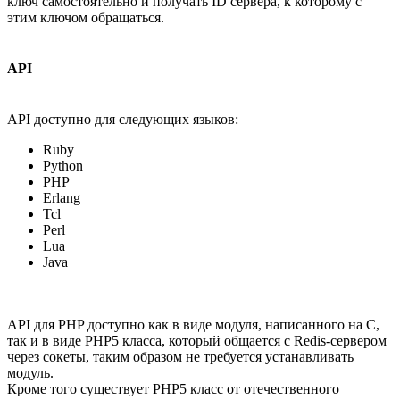
ключ самостоятельно и получать ID сервера, к которому с
этим ключом обращаться.
API
API доступно для следующих языков:
Ruby
Python
PHP
Erlang
Tcl
Perl
Lua
Java
API для PHP доступно как в виде модуля, написанного на C,
так и в виде PHP5 класса, который общается с Redis-сервером
через сокеты, таким образом не требуется устанавливать
модуль.
Кроме того существует PHP5 класс от отечественного