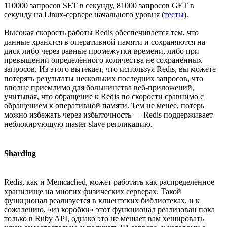
110000 запросов SET в секунду, 81000 запросов GET в
секунду на Linux-сервере начального уровня (
тесты
).
Высокая скорость работы Redis обеспечивается тем, что
данные хранятся в оперативной памяти и сохраняются на
диск либо через равные промежутки времени, либо при
превышении определённого количества не сохранённых
запросов. Из этого вытекает, что используя Redis, вы можете
потерять результаты нескольких последних запросов, что
вполне приемлимо для большинства веб-приложений,
учитывая, что обращение к Redis по скорости сравнимо с
обращением к оперативной памяти. Тем не менее, потерь
можно избежать через избыточность — Redis поддерживает
неблокирующую master-slave репликацию.
Sharding
Redis, как и Memcached, может работать как распределённое
хранилище на многих физических серверах. Такой
функционал реализуется в клиентских библиотеках, и к
сожалению, «из коробки» этот функционал реализован пока
только в Ruby API, однако это не мешает вам хешировать