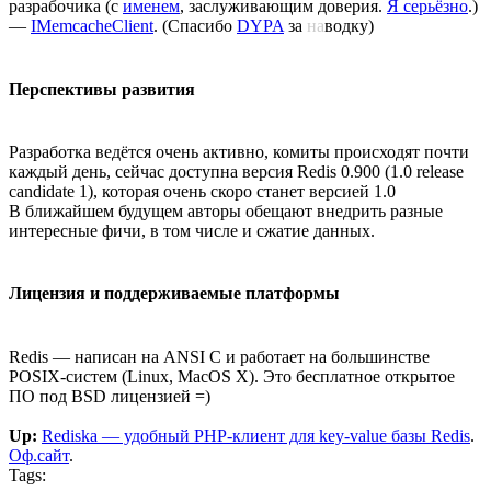
разрабочика (с
именем
, заслуживающим доверия.
Я серьёзно
.)
—
IMemcacheClient
. (Спасибо
DYPA
за
на
водку)
Перспективы развития
Разработка ведётся очень активно, комиты происходят почти
каждый день, сейчас доступна версия Redis 0.900 (1.0 release
candidate 1), которая очень скоро станет версией 1.0
В ближайшем будущем авторы обещают внедрить разные
интересные фичи, в том числе и сжатие данных.
Лицензия и поддерживаемые платформы
Redis — написан на ANSI C и работает на большинстве
POSIX-систем (Linux, MacOS X). Это бесплатное открытое
ПО под BSD лицензией =)
Up:
Rediska — удобный PHP-клиент для key-value базы Redis
.
Оф.сайт
.
Tags: