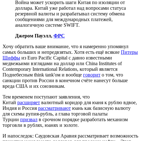
Война может ускорить шаги Китая по изоляции от
доллара. Китай уже работал над вопросами статуса
резервной валюты и разрабатывал систему обмена
сообщениями для международных платежей,
аналогичную системе SWIFT.
Джером Пауэлл,
ФРС
Хочу обратить ваше внимание, что я намеренно упомянул
самых больших и непредвзятых. Хотя есть ещё всякие
Питеры
Шиффы
из Euro Pacific Capital с давно известными
медвежьими взглядами на доллар или China Institutes of
Contemporary International Relations, который является
Поднебесным think tank'ом и вообще
говорит
о том, что
санкции против России в конечном счёте нанесут больше
вреда США и их союзникам.
Тем временем поступают заявления, что
Китай
расширяет
валютный коридор для юаня к рублю вдвое,
Индия и Россия
рассматривают
юань как базисную валюту
для схемы рупия-рубль, а глава торговой палаты
Турции
призвал
в срочном порядке разработать механизм
торговли в рублях, юанях и золоте.
И напоследок: Саудовская Аравия рассматривает возможность