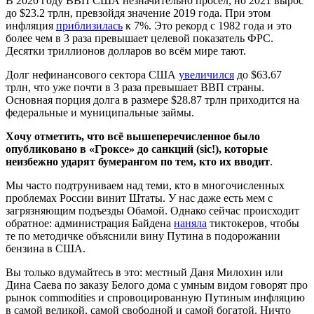
В 2020 году ВВП США незначительно просел, но 2021 вырос
до $23.2 трлн, превзойдя значение 2019 года. При этом
инфляция
приблизилась
к 7%. Это рекорд с 1982 года и это
более чем в 3 раза превышает целевой показатель ФРС.
Десятки триллионов долларов во всём мире тают.
Долг нефинансового сектора США
увеличился
до $63.67
трлн, что уже почти в 3 раза превышает ВВП страны.
Основная порция долга в размере $28.87 трлн приходится на
федеральные и муниципальные займы.
Хочу отметить, что всё вышеперечисленное было
опубликовано в «Гроксе» до санкций (sic!), которые
неизбежно ударят бумерангом по тем, кто их вводит
.
Мы часто подтруниваем над теми, кто в многочисленных
проблемах России винит Штаты. У нас даже есть мем с
загрязняющим подъезды Обамой. Однако сейчас происходит
обратное: администрация Байдена
наняла
тиктокеров, чтобы
те по методичке объяснили вину Путина в подорожании
бензина в США.
Вы только вдумайтесь в это: местный Даня Милохин или
Дина Саева по заказу Белого дома с умным видом говорят про
рынок commodities и спровоцированную Путиным инфляцию
в самой великой, самой свободной и самой богатой. Ничто