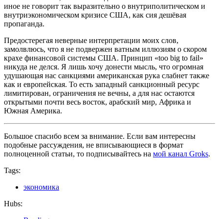
иное не говорит так выразительно о внутриполитическом и
внутриэкономическом кризисе США, как сия дешёвая
пропаганда.
Предостерегая неверные интерпретации моих слов,
замолвлюсь, что я не подвержен ватным иллюзиям о скором
крахе финансовой системы США. Принцип «too big to fail»
никуда не делся. Я лишь хочу донести мысль, что огромная
удушающая нас санкциями американская рука слабнет также
как и европейская. То есть западный санкционный ресурс
лимитирован, ограничения не вечны, а для нас остаются
открытыми почти весь восток, арабский мир, Африка и
Южная Америка.
Большое спасибо всем за внимание. Если вам интересны
подобные рассуждения, не вписывающиеся в формат
полноценной статьи, то подписывайтесь на
мой канал Groks
.
Tags:
экономика
Hubs: