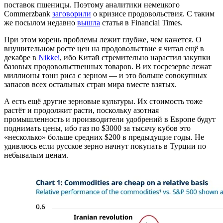
поставок пшеницы. Поэтому аналитики немецкого
Commerzbank
заговорили
о кризисе продовольствия. С таким
же посылом недавно
вышла
статья в Financial Times.
При этом корень проблемы лежит глубже, чем кажется. О
внушительном росте цен на продовольствие я читал ещё в
декабре в
Nikkei
, ибо Китай стремительно нарастил закупки
базовых продовольственных товаров. В их госрезерве лежат
миллионы тонн риса с зерном — и это больше совокупных
запасов всех остальных стран мира вместе взятых.
А есть ещё другие зерновые культуры. Их стоимость тоже
растёт и продолжит расти, поскольку азотная
промышленность и производители удобрений в Европе будут
поднимать цены, ибо газ по $3000 за тысячу кубов это
«несколько» больше средних $200 в предыдущие годы. Не
удивлюсь если русское зерно начнут покупать в Турции по
небывалым ценам.