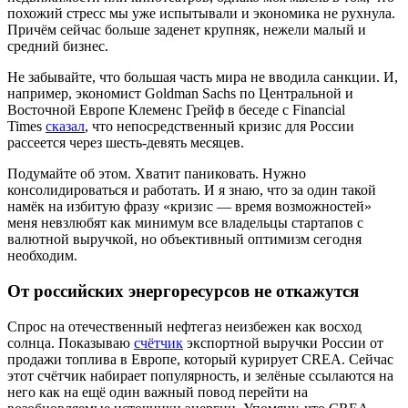
похожий стресс мы уже испытывали и экономика не рухнула.
Причём сейчас больше заденет крупняк, нежели малый и
средний бизнес.
Не забывайте, что большая часть мира не вводила санкции. И,
например, экономист Goldman Sachs по Центральной и
Восточной Европе Клеменс Грейф в беседе с Financial
Times
сказал
, что непосредственный кризис для России
рассеется через шесть-девять месяцев.
Подумайте об этом. Хватит паниковать. Нужно
консолидироваться и работать. И я знаю, что за один такой
намёк на избитую фразу «кризис — время возможностей»
меня невзлюбят как минимум все владельцы стартапов с
валютной выручкой, но объективный оптимизм сегодня
необходим.
От российских энергоресурсов не откажутся
Спрос ‎на ‎отечественный ‎нефтегаз неизбежен‏ ‎как ‎восход
‎солнца. Показываю
счётчик
экспортной выручки России от
продажи топлива в Европе, который курирует CREA. Сейчас
этот счётчик набирает популярность, и зелёные ссылаются на
него как на ещё один важный повод перейти на