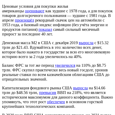
Ценовые условия для покупки жилья
американцы
оценивают
как худшие с 1978 года, а для покупок
товаров долгосрочного пользования — худшие с 1981 года. В
апреле
произошёл
рекордный скачок цен на автомобили с
1953 года, а базовый индекс инфляции (без учёта энергии и
продуктов питания)
показал
самый сильный месячный
прирост за последние 40 лет.
Денежная масса M2 в США с декабря 2019
выросла
с $15.32
трлн до $21.43. Вдумайтесь в это: количество всех денег,
которое было нажито в государстве за всю его многовековую
историю всего за 2 года увеличилось на 40%.
Баланс ФРС за тот же период
увеличился
на 110% до $8.75
трлн. ФРС скупил практически весь новый госдолг, уронив
реальные ставки по всем казначейским облигациям США до
отрицательных значений.
Капитализация фондового рынка США
выросла
на $14.66
трлн до $48.56 трлн,
превысив
ВВП на 218%, что является
иcторическим максимумом для данного коэффициента. Важно
упомянуть, что этот рост
обеспечен
в основном горсткой
крупнейших технологических компаний.