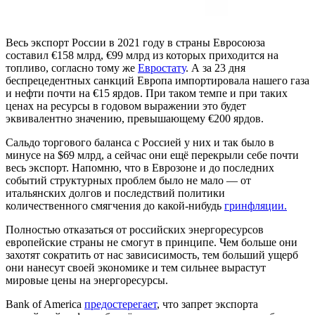
Весь экспорт России в 2021 году в страны Евросоюза
составил €158 млрд, €99 млрд из которых приходится на
топливо, согласно тому же
Евростату
. А за 23 дня
беспрецедентных санкций Европа импортировала нашего газа
и нефти почти на €15 ярдов. При таком темпе и при таких
ценах на ресурсы в годовом выражении это будет
эквивалентно значению, превышающему €200 ярдов.
Сальдо торгового баланса с Россией у них и так было в
минусе на $69 млрд, а сейчас они ещё перекрыли себе почти
весь экспорт. Напомню, что в Еврозоне и до последних
событий структурных проблем было не мало — от
итальянских долгов и последствий политики
количественного смягчения до какой-нибудь
гринфляции.
Полностью отказаться от российских энергоресурсов
европейские страны не смогут в принципе. Чем больше они
захотят сократить от нас зависисимость, тем больший ущерб
они нанесут своей экономике и тем сильнее вырастут
мировые цены на энергоресурсы.
Bank of America
предостерегает
, что запрет экспорта