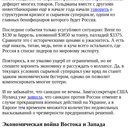
дефицит многих товаров. Гольдманы вместе с другими
инвестбанкирами ещё в начале года начали
говорить
о
структурном кризисе и сырьевом суперцикле, одним из
главных бенифициаров которого будет Россия.
Последние события только усугубляют ситуацию: Brent по
$130 за баррель, алюминий $3850 за тонну, палладий $3375.
Сравните это с историческими ценами и ужаснитесь. А есть
ещё никель, титан, медь, неон и куча всего остального, где
Россия в списке лидеров по мировому экспорту.
Повторюсь, я не умаляю ущерб от ограничений, но не
спешите хоронить экономику и рассуждать о коллапсе. Да, в
текущих условиях сырьевой суперцикл уже вряд ли станет
эдаким экономическим бустером, однако он позволит
компенсировать многие потери.
И не забывайте, что санкции не вечны. Замгоссекретаря США
Нуланд уже
заявила
, что санкции против России отменят в
случае прекращения военных действий на Украине, а в
Европе тем временем множится количество недовольных
высказываний о чрезмерности предпринятых решений.
Экономическая война Востока и Запада