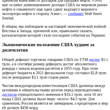
принятия юаня вместо долларов для продажи нефти. «Этот
шаг ослабит доминирование доллара США на мировом рынке
нефти и ознаменует еще один сдвиг ведущего мирового
экспортера нефти в сторону Азии», —
сообщает
Wall Street
Journal.
В общем, мы наблюдаем за настоящей экономической войной
Востока и Запада, причиной или, правильнее сказать,
катализатором которой стали последние события на Украине.
Экономические положение США худшее за
десятилетия
Общий дефицит торговли товарами США по TTM
достиг
$1,1
трлн, а в сентябре размер дефицита достиг абсолютного
рекорда с начала ведения расчётов в 1955 году. При этом
дефицит бюджета в 2021 фиcкальном году составил $2,8 трлн
после рекордных $3,1 трлн годом ранее.
Чистая международная инвестпозиция США (разница между
активами и обязательствами штатов перед нерезидентами)
достигла
отрицательного значения в $16,1 трлн, хотя 10 лет
назад США должны были миру «всего» $4,5 трлн. Для
сравнения, Россия является не заёмщиком, а кредитором и мир
ей должен $458 млрд.