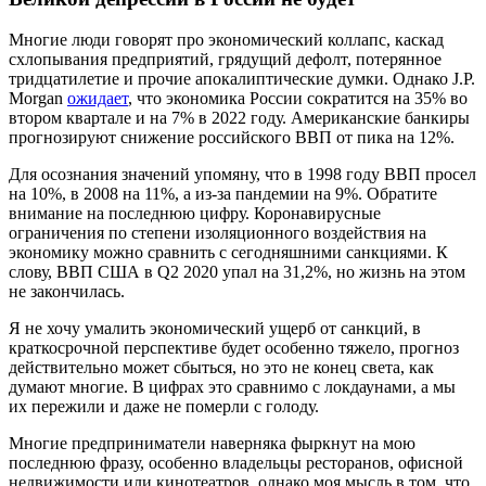
Многие люди говорят про экономический коллапс, каскад
схлопывания предприятий, грядущий дефолт, потерянное
тридцатилетие и прочие апокалиптические думки. Однако J.P.
Morgan
ожидает
, что экономика России сократится на 35% во
втором квартале и на 7% в 2022 году. Американские банкиры
прогнозируют снижение российского ВВП от пика на 12%.
Для осознания значений упомяну, что в 1998 году ВВП просел
на 10%, в 2008 на 11%, а из-за пандемии на 9%. Обратите
внимание на последнюю цифру. Коронавирусные
ограничения по степени изоляционного воздействия на
экономику можно сравнить с сегодняшними санкциями. К
слову, ВВП США в Q2 2020 упал на 31,2%, но жизнь на этом
не закончилась.
Я не хочу умалить экономический ущерб от санкций, в
краткосрочной перспективе будет особенно тяжело, прогноз
действительно может сбыться, но это не конец света, как
думают многие. В цифрах это сравнимо с локдаунами, а мы
их пережили и даже не померли с голоду.
Многие предприниматели наверняка фыркнут на мою
последнюю фразу, особенно владельцы ресторанов, офисной
недвижимости или кинотеатров, однако моя мысль в том, что