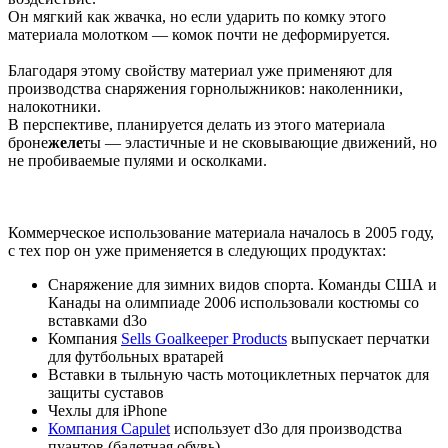
Он мягкий как жвачка, но если ударить по комку этого
материала молотком — комок почти не деформируется.
Благодаря этому свойству материал уже применяют для
производства снаряжения горнолыжников: наколенники,
налокотники.
В перспективе, планируется делать из этого материала
броне
желе
ты — эластичные и не сковывающие движений, но
не пробиваемые пулями и осколками.
Коммерческое использование материала началось в 2005 году,
с тех пор он уже применяется в следующих продуктах:
Снаряжение для зимних видов спорта. Команды США и
Канады на олимпиаде 2006 использовали костюмы со
вставками d3o
Компания
Sells Goalkeeper Products
выпускает перчатки
для футбольных вратарей
Вставки в тыльную часть мотоциклетных перчаток для
защиты суставов
Чехлы для iPhone
Компания Capulet
использует d3o для производства
пуантов (балетная обувь)