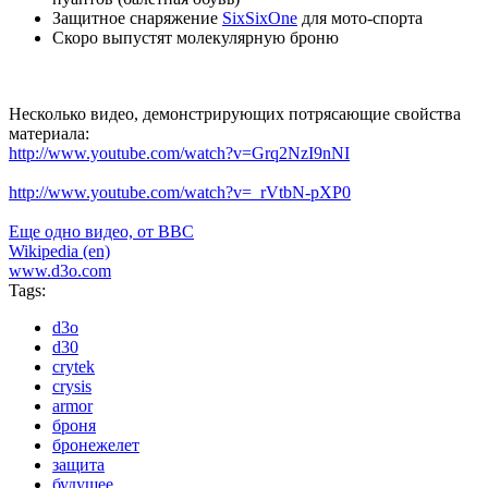
Защитное снаряжение
SixSixOne
для мото-спорта
Скоро выпустят молекулярную броню
Несколько видео, демонстрирующих потрясающие свойства
материала:
http://www.youtube.com/watch?v=Grq2NzI9nNI
http://www.youtube.com/watch?v=_rVtbN-pXP0
Еще одно видео, от BBC
Wikipedia (en)
www.d3o.com
Tags:
d3o
d30
crytek
crysis
armor
броня
бронежелет
защита
будущее