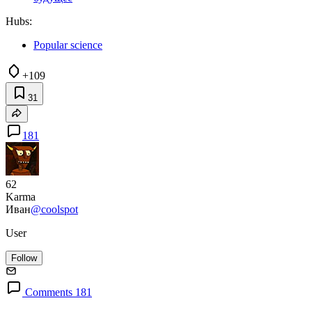
Hubs:
Popular science
+109
31
181
62
Karma
Иван
@coolspot
User
Follow
Comments 181