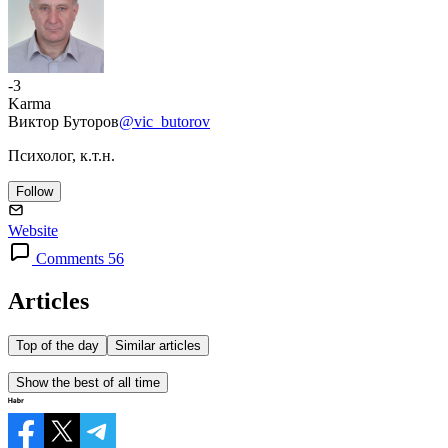
-3
Karma
Виктор Буторов
@vic_butorov
Психолог, к.т.н.
Follow
Website
Comments 56
Articles
Top of the day
Similar articles
Show the best of all time