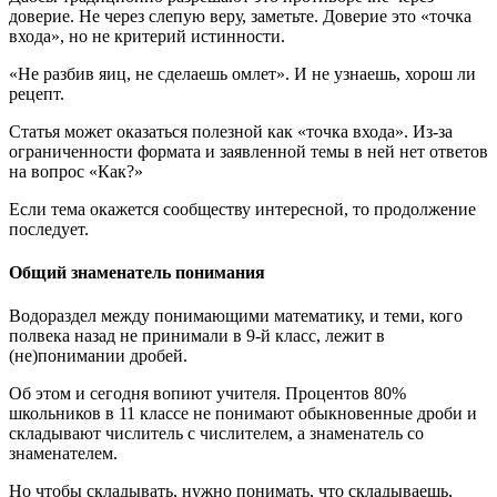
доверие. Не через слепую веру, заметьте. Доверие это «точка
входа», но не критерий истинности.
«Не разбив яиц, не сделаешь омлет». И не узнаешь, хорош ли
рецепт.
Статья может оказаться полезной как «точка входа». Из-за
ограниченности формата и заявленной темы в ней нет ответов
на вопрос «Как?»
Если тема окажется сообществу интересной, то продолжение
последует.
Общий знаменатель понимания
Водораздел между понимающими математику, и теми, кого
полвека назад не принимали в 9-й класс, лежит в
(не)понимании дробей.
Об этом и сегодня вопиют учителя. Процентов 80%
школьников в 11 классе не понимают обыкновенные дроби и
складывают числитель с числителем, а знаменатель со
знаменателем.
Но чтобы складывать, нужно понимать, что складываешь,