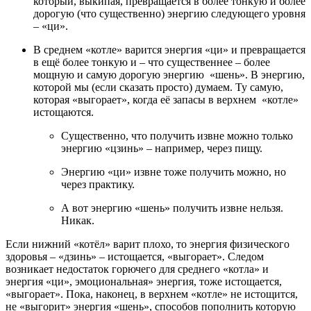
который, выкипая, превращается в более тонкую и более
дорогую (что существенно) энергию следующего уровня
– «ци».
В среднем «котле» варится энергия «ци» и превращается
в ещё более тонкую и – что существеннее – более
мощную и самую дорогую энергию «шень». В энергию,
которой мы (если сказать просто) думаем. Ту самую,
которая «выгорает», когда её запасы в верхнем «котле»
истощаются.
Существенно, что получить извне можно только
энергию «цзинь» – например, через пищу.
Энергию «ци» извне тоже получить можно, но
через практику.
А вот энергию «шень» получить извне нельзя.
Никак.
Если нижний «котёл» варит плохо, то энергия физического
здоровья – «дзинь» – истощается, «выгорает». Следом
возникает недостаток горючего для среднего «котла» и
энергия «ци», эмоциональная» энергия, тоже истощается,
«выгорает». Пока, наконец, в верхнем «котле» не истощится,
не «выгорит» энергия «шень», способов пополнить которую