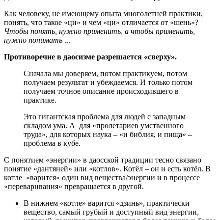
Как человеку, не имеющему опыта многолетней практики,
понять, что такое «ци» и чем «ци» отличается от «шень»?
Чтобы понять, нужно применить, а чтобы применить,
нужно понимать
...
Противоречие в даосизме разрешается «сверху».
Сначала мы доверяем, потом практикуем, потом
получаем результат и убеждаемся. И только потом
получаем точное описание происходившего в
практике.
Это гигантская проблема для людей с западным
складом ума. А для «пролетариев умственного
труда», для которых наука – «и библия, и пища» –
проблема в кубе.
С понятием «энергии» в даосской традиции тесно связано
понятие «дантяней» или «котлов». Котёл – он и есть котёл. В
котле «варится» один вид вещества/энергии и в процессе
«переваривания» превращается в другой.
В нижнем «котле» варится «дзинь», практически
вещество, самый грубый и доступный вид энергии,