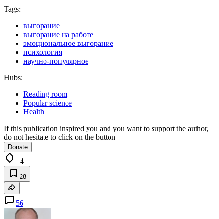
Tags:
выгорание
выгорание на работе
эмоциональное выгорание
психология
научно-популярное
Hubs:
Reading room
Popular science
Health
If this publication inspired you and you want to support the author,
do not hesitate to click on the button
Donate
+4
28
56