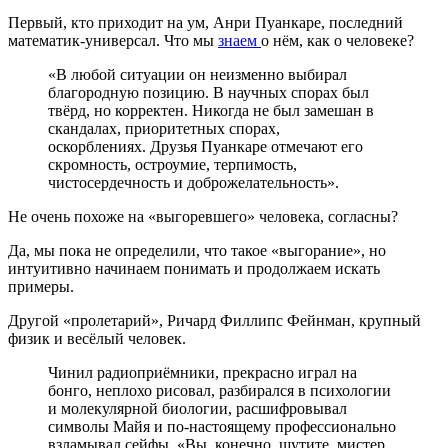
Первый, кто приходит на ум, Анри Пуанкаре, последний
математик-универсал. Что мы
знаем
о нём, как о человеке?
«В любой ситуации он неизменно выбирал
благородную позицию. В научных спорах был
твёрд, но корректен. Никогда не был замешан в
скандалах, приоритетных спорах,
оскорблениях. Друзья Пуанкаре отмечают его
скромность, остроумие, терпимость,
чистосердечность и доброжелательность».
Не очень похоже на «выгоревшего» человека, согласны?
Да, мы пока не определили, что такое «выгорание», но
интуитивно начинаем понимать и продолжаем искать
примеры.
Другой «пролетарий», Ричард Филлипс Фейнман, крупный
физик и весёлый человек.
Чинил радиоприёмники, прекрасно играл на
бонго, неплохо рисовал, разбирался в психологии
и молекулярной биологии, расшифровывал
символы Майя и по-настоящему профессионально
взламывал сейфы. «Вы, конечно, шутите, мистер