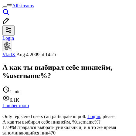
All streams
Login
VladX
Aug 4 2009 at 14:25
А как ты выбирал себе никнейм,
%username%?
1 min
6.1K
Lumber room
Only registered users can participate in poll.
Log in
, please.
А как ты выбирал себе никнейм, %username%?
17.9%
Страрался выбрать уникальный, и в то же время
запоминающийся ник
470