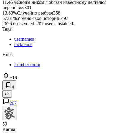
11.46%
Своим ником я обязан известному деятелю/
персонажу
301
13.63%
Случайно выбрал
358
57.01%
У меня своя история
1497
2626 users voted. 207 users abstained.
Tags:
usernames
nickname
Hubs:
Lumber room
+16
4
267
59
Karma