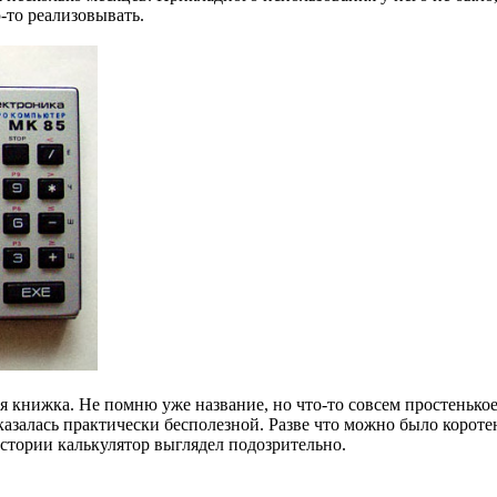
-то реализовывать.
ая книжка. Не помню уже название, но что-то совсем простенькое
казалась практически бесполезной. Разве что можно было коротен
истории калькулятор выглядел подозрительно.